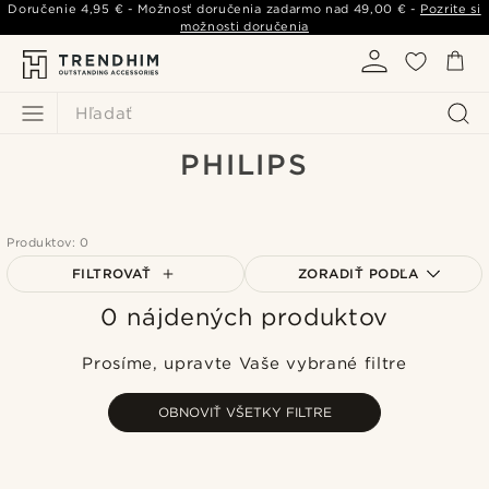
Doručenie
4,95 €
- Možnosť doručenia zadarmo nad
49,00 €
-
Pozrite si
možnosti doručenia
Hľadať
PHILIPS
Produktov: 0
FILTROVAŤ
ZORADIŤ PODĽA
0 nájdených produktov
Najpopulárnejšie
Najnovšie
Prosíme, upravte Vaše vybrané filtre
Najlacnejšie
Najdrahšie
OBNOVIŤ VŠETKY FILTRE