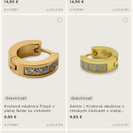
14,95 €
14,95 €
6 FARBY
LUCLEON
5 FARBY
LUCLEON
Gravírovať
Gravírovať
Kruhová náušnica Floyd v
Sentio | Kruhová náušnica s
zlatej farbe so zirkónmi
rímskymi číslicami v zlatej
farbe
9,95 €
9,95 €
4 FARBY
LUCLEON
LUCLEON