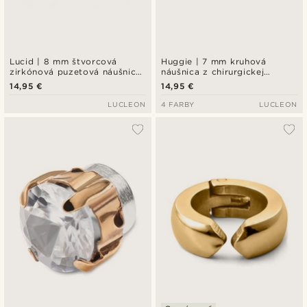
Lucid | 8 mm štvorcová
Huggie | 7 mm kruhová
zirkónová puzetová náušnica
náušnica z chirurgickej
v zlatom tóne z mincového
nehrdzavejúcej ocele v zlatej
14,95 €
14,95 €
striebra 925
farbe
LUCLEON
4 FARBY
LUCLEON