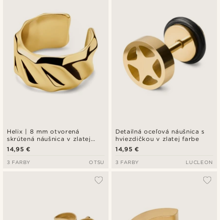
Helix | 8 mm otvorená
Detailná oceľová náušnica s
skrútená náušnica v zlatej
hviezdičkou v zlatej farbe
farbe
14,95 €
14,95 €
3 FARBY
OTSU
3 FARBY
LUCLEON