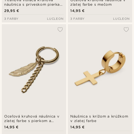
náušnica s príveskom pierka v
zlatej farbe s mečom
zlatej farbe
29,95 €
14,95 €
3 FARBY
LUCLEON
3 FARBY
LUCLEON
Oceľová kruhová náušnica v
Náušnica s krížom a krúžkom
zlatej farbe s pierkom a
v zlatej farbe
retiazkou
14,95 €
14,95 €