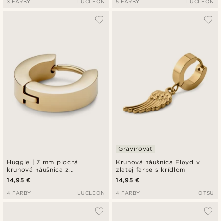
3 FARBY
LUCLEON
5 FARBY
LUCLEON
Gravírovať
Huggie | 7 mm plochá
Kruhová náušnica Floyd v
kruhová náušnica z
zlatej farbe s krídlom
nehrdzavejúcej ocele v zlatej
14,95 €
14,95 €
farbe
4 FARBY
LUCLEON
4 FARBY
OTSU