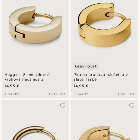
Gravírovať
Huggie | 8 mm plochá
Plochá kruhová náušnica v
kruhová náušnica z
zlatej farbe
nehrdzavejúcej ocele v zlatej
14,95 €
14,95 €
farbe
4 FARBY
LUCLEON
5 FARBY
LUCLEON