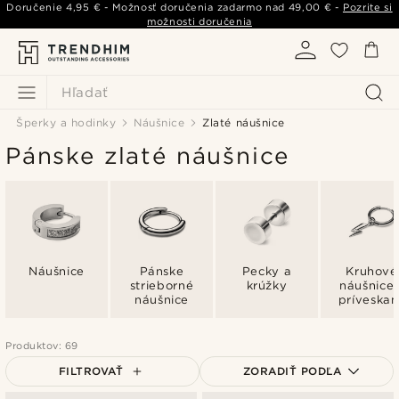
Doručenie
4,95 €
- Možnosť doručenia zadarmo nad
49,00 €
-
Pozrite si
možnosti doručenia
Hľadať
Šperky a hodinky
Náušnice
Zlaté náušnice
Pánske zlaté náušnice
Náušnice
Pánske
Pecky a
Kruhové
strieborné
krúžky
náušnice 
náušnice
príveskam
Produktov: 69
FILTROVAŤ
ZORADIŤ PODĽA