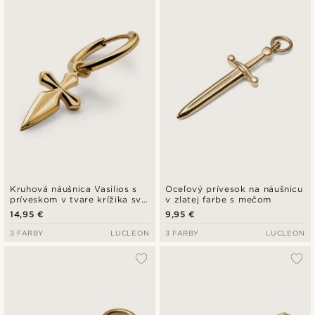
Kruhová náušnica Vasilios s
Oceľový prívesok na náušnicu
príveskom v tvare krížika sv.
v zlatej farbe s mečom
Jakuba v zlatej farbe
14,95 €
9,95 €
3 FARBY
LUCLEON
3 FARBY
LUCLEON