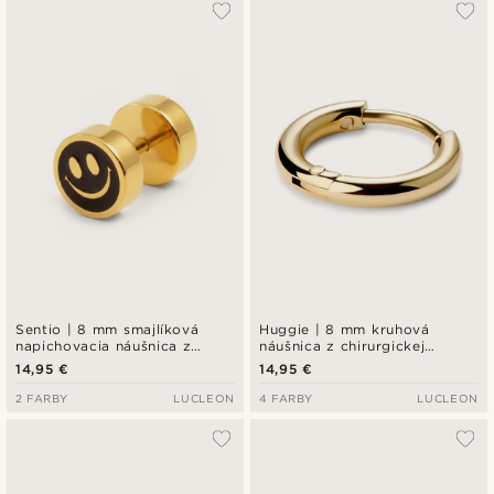
Najpopulárnejšie
Najnovšie
Najlacnejšie
Najdrahšie
Sentio | 8 mm smajlíková
Huggie | 8 mm kruhová
napichovacia náušnica z
náušnica z chirurgickej
chirurgickej ocele
nehrdzavejúcej ocele v zlatej
14,95 €
14,95 €
farbe
2 FARBY
LUCLEON
4 FARBY
LUCLEON