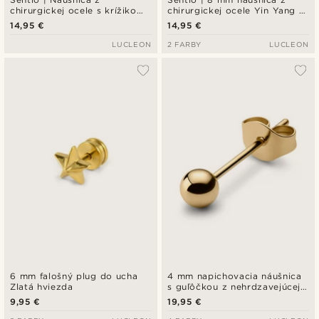
chirurgickej ocele s krížikom
chirurgickej ocele Yin Yang v
Patonce v zlatej farbe
zlatom tóne
14,95 €
14,95 €
LUCLEON
2 FARBY
LUCLEON
6 mm falošný plug do ucha
4 mm napichovacia náušnica
Zlatá hviezda
s guľôčkou z nehrdzavejúcej
ocele v zlatej farbe
9,95 €
19,95 €