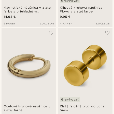
Gravírovať
Magnetická náušnica v zlatej
Klipová kruhová náušnica
farbe s priehľadným
Floyd v zlatej farbe
kryštálom
14,95 €
9,95 €
9 FARBY
LUCLEON
4 FARBY
LUCLEON
Gravírovať
Oceľové kruhové náušnice v
Zlatý falošný plug do ucha
zlatej farbe
6mm