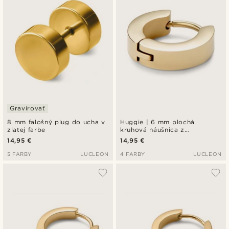
Gravírovať
8 mm falošný plug do ucha v
Huggie | 6 mm plochá
zlatej farbe
kruhová náušnica z
nehrdzavejúcej ocele v zlatej
14,95 €
14,95 €
farbe
5 FARBY
LUCLEON
4 FARBY
LUCLEON