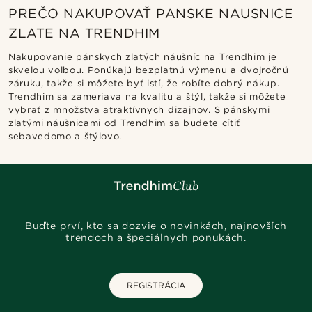
PREČO NAKUPOVAŤ PANSKE NAUSNICE
ZLATE NA TRENDHIM
Nakupovanie pánskych zlatých náušníc na Trendhim je
skvelou voľbou. Ponúkajú bezplatnú výmenu a dvojročnú
záruku, takže si môžete byť istí, že robíte dobrý nákup.
Trendhim sa zameriava na kvalitu a štýl, takže si môžete
vybrať z množstva atraktívnych dizajnov. S pánskymi
zlatými náušnicami od Trendhim sa budete cítiť
sebavedomo a štýlovo.
Buďte prví, kto sa dozvie o novinkách, najnovších
trendoch a špeciálnych ponukách.
REGISTRÁCIA