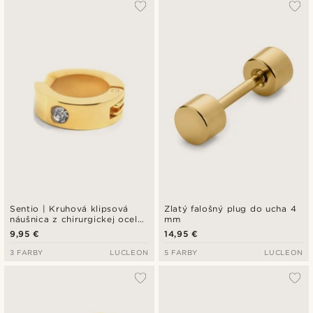
Sentio | Kruhová klipsová
Zlatý falošný plug do ucha 4
náušnica z chirurgickej ocele
mm
a zirkónu v zlatej farbe
9,95 €
14,95 €
3 FARBY
LUCLEON
5 FARBY
LUCLEON