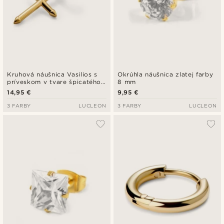
Kruhová náušnica Vasilios s
Okrúhla náušnica zlatej farby
príveskom v tvare špicatého
8 mm
krížika v zlatej farbe
14,95 €
9,95 €
3 FARBY
LUCLEON
3 FARBY
LUCLEON