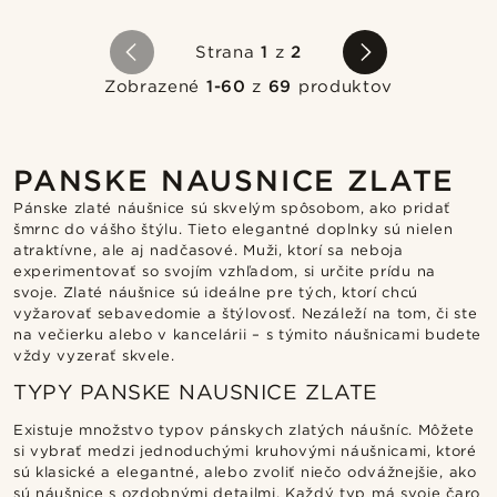
Strana
1
z
2
Zobrazené
1-60
z
69
produktov
PANSKE NAUSNICE ZLATE
Pánske zlaté náušnice sú skvelým spôsobom, ako pridať
šmrnc do vášho štýlu. Tieto elegantné doplnky sú nielen
atraktívne, ale aj nadčasové. Muži, ktorí sa neboja
experimentovať so svojím vzhľadom, si určite prídu na
svoje. Zlaté náušnice sú ideálne pre tých, ktorí chcú
vyžarovať sebavedomie a štýlovosť. Nezáleží na tom, či ste
na večierku alebo v kancelárii – s týmito náušnicami budete
vždy vyzerať skvele.
TYPY PANSKE NAUSNICE ZLATE
Existuje množstvo typov pánskych zlatých náušníc. Môžete
si vybrať medzi jednoduchými kruhovými náušnicami, ktoré
sú klasické a elegantné, alebo zvoliť niečo odvážnejšie, ako
sú náušnice s ozdobnými detailmi. Každý typ má svoje čaro