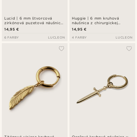
Lucid | 6 mm štvorcová
Huggie | 6 mm kruhová
zirkónová puzetová náušnica
náušnica z chirurgickej
v zlatom tóne z mincového
nehrdzavejúcej ocele v zlatej
14,95 €
14,95 €
striebra 925
farbe
6 FARBY
LUCLEON
4 FARBY
LUCLEON
Titánová visiaca kruhová
Oceľová kruhová náušnica v