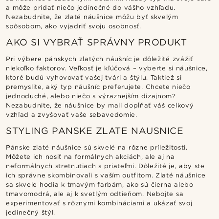
a môže pridať niečo jedinečné do vášho vzhľadu.
Nezabudnite, že zlaté náušnice môžu byť skvelým
spôsobom, ako vyjadriť svoju osobnosť.
AKO SI VYBRAŤ SPRÁVNY PRODUKT
Pri výbere pánskych zlatých náušníc je dôležité zvážiť
niekoľko faktorov. Veľkosť je kľúčová – vyberte si náušnice,
ktoré budú vyhovovať vašej tvári a štýlu. Taktiež si
premyslite, aký typ náušníc preferujete. Chcete niečo
jednoduché, alebo niečo s výraznejším dizajnom?
Nezabudnite, že náušnice by mali dopĺňať váš celkový
vzhľad a zvyšovať vaše sebavedomie.
STYLING PANSKE ZLATE NAUSNICE
Pánske zlaté náušnice sú skvelé na rôzne príležitosti.
Môžete ich nosiť na formálnych akciách, ale aj na
neformálnych stretnutiach s priateľmi. Dôležité je, aby ste
ich správne skombinovali s vaším outfitom. Zlaté náušnice
sa skvele hodia k tmavým farbám, ako sú čierna alebo
tmavomodrá, ale aj k svetlým odtieňom. Nebojte sa
experimentovať s rôznymi kombináciami a ukázať svoj
jedinečný štýl.