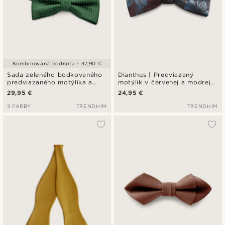
Kombinovaná hodnota - 37,90 €
Sada zeleného bodkovaného
Dianthus | Predviazaný
predviazaného motýlika a
motýlik v červenej a modrej
vreckovky do saka
farbe s kvetinami
29,95 €
24,95 €
3 FARBY
TRENDHIM
TRENDHIM