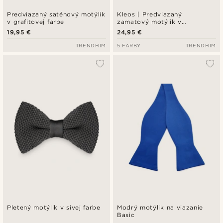
Predviazaný saténový motýlik
Kleos | Predviazaný
v grafitovej farbe
zamatový motýlik v
kráľovskej modrej farbe
19,95 €
24,95 €
TRENDHIM
5 FARBY
TRENDHIM
Pletený motýlik v sivej farbe
Modrý motýlik na viazanie
Basic