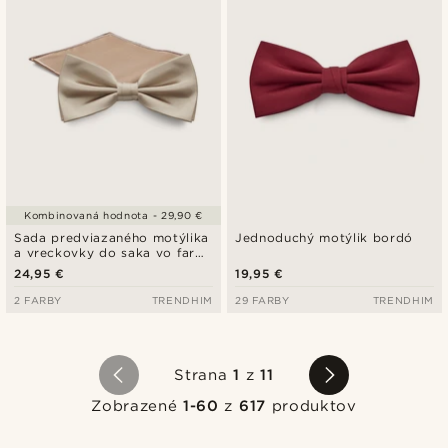
Kombinovaná hodnota - 29,90 €
Sada predviazaného motýlika
Jednoduchý motýlik bordó
a vreckovky do saka vo farbe
šampanského
24,95 €
19,95 €
2 FARBY
TRENDHIM
29 FARBY
TRENDHIM
Strana
1
z
11
Zobrazené
1-60
z
617
produktov