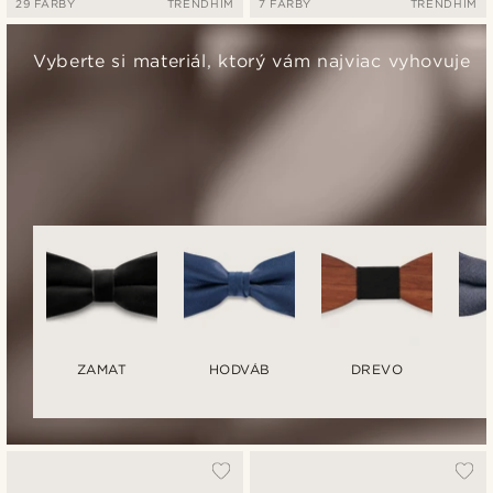
29 FARBY
TRENDHIM
7 FARBY
TRENDHIM
Vyberte si materiál, ktorý vám najviac vyhovuje
ZAMAT
HODVÁB
DREVO