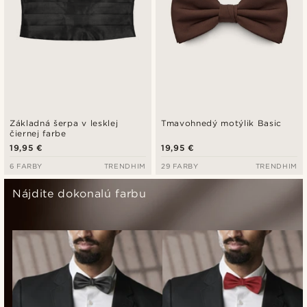
Základná šerpa v lesklej
Tmavohnedý motýlik Basic
čiernej farbe
19,95 €
19,95 €
6 FARBY
TRENDHIM
29 FARBY
TRENDHIM
Nájdite dokonalú farbu