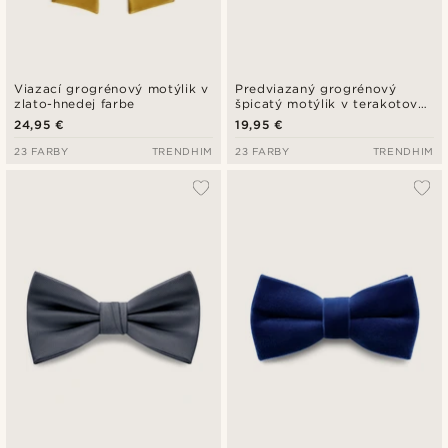
Viazací grogrénový motýlik v
Predviazaný grogrénový
zlato-hnedej farbe
špicatý motýlik v terakotovej
farbe
24,95 €
19,95 €
23 FARBY
TRENDHIM
23 FARBY
TRENDHIM