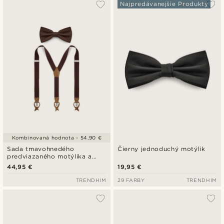
Najpredávanejšie Produkty
Kombinovaná hodnota - 54,90 €
Sada tmavohnedého
Čierny jednoduchý motýlik
predviazaného motýlika a
trakov
44,95 €
19,95 €
TRENDHIM
29 FARBY
TRENDHIM