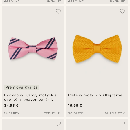
23 FARBY
TRENDHIM
23 FARBY
TRENDHIM
Prémiová Kvalita
Hodvábny ružový motýlik s
Pletený motýlik v žltej farbe
dvojitými tmavomodrými
pruhmi
34,95 €
19,95 €
14 FARBY
TRENDHIM
30 FARBY
TAILOR TOKI