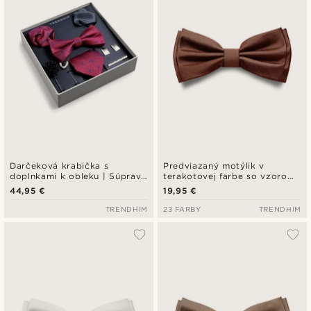
Darčeková krabička s
Predviazaný motýlik v
doplnkami k obleku | Súprava
terakotovej farbe so vzorom
v karmínovej a kráľovskej
rybej kosti
44,95 €
19,95 €
modrej farbe
TRENDHIM
23 FARBY
TRENDHIM