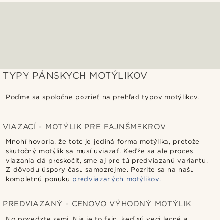
TYPY PÁNSKYCH MOTÝLIKOV
Poďme sa spoločne pozrieť na prehľad typov motýlikov.
VIAZACÍ - MOTÝLIK PRE FAJNŠMEKROV
Mnohí hovoria, že toto je jediná forma motýlika, pretože
skutočný motýlik sa musí uviazať. Keďže sa ale proces
viazania dá preskočiť, sme aj pre tú predviazanú variantu.
Z dôvodu úspory času samozrejme. Pozrite sa na našu
kompletnú ponuku
predviazaných motýlikov.
PREDVIAZANÝ - CENOVO VÝHODNÝ MOTÝLIK
No povedzte sami. Nie je to fajn, keď sú veci lacné a