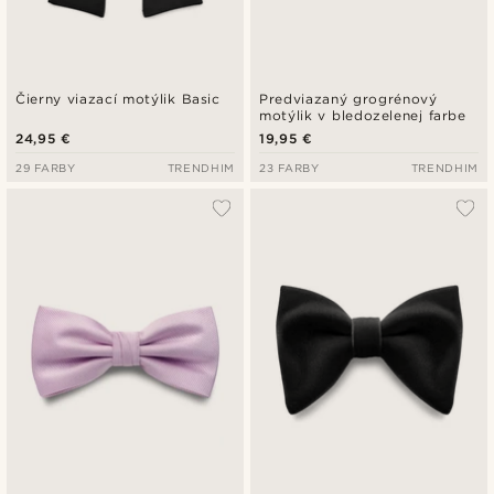
Čierny viazací motýlik Basic
Predviazaný grogrénový
motýlik v bledozelenej farbe
24,95 €
19,95 €
29 FARBY
TRENDHIM
23 FARBY
TRENDHIM