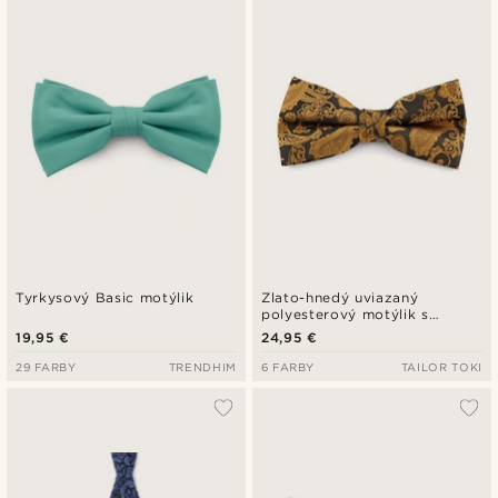
Tyrkysový Basic motýlik
Zlato-hnedý uviazaný
polyesterový motýlik s
Paisley vzorom
19,95 €
24,95 €
29 FARBY
TRENDHIM
6 FARBY
TAILOR TOKI