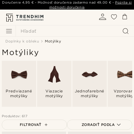
Doručenie
4,95 €
- Možnosť doručenia zadarmo nad
49,00 €
-
Pozrite si
možnosti doručenia
Hľadať
Doplnky k obleku
Motýliky
Motýliky
Predviazané
Viazacie
Jednofarebné
Vzorovan
motýliky
motýliky
motýliky
motýliky
Produktov: 617
FILTROVAŤ
ZORADIŤ PODĽA