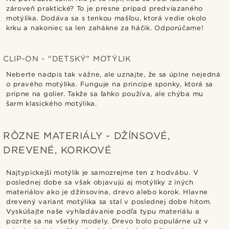
zároveň praktické? To je presne prípad predviazaného
motýlika. Dodáva sa s tenkou mašľou, ktorá vedie okolo
krku a nakoniec sa len zahákne za háčik. Odporúčame!
CLIP-ON - "DETSKÝ" MOTÝLIK
Neberte nadpis tak vážne, ale uznajte, že sa úplne nejedná
o pravého motýlika. Funguje na princípe sponky, ktorá sa
pripne na golier. Takže sa ľahko používa, ale chýba mu
šarm klasického motýlika.
RÔZNE MATERIÁLY - DŽÍNSOVÉ,
DREVENÉ, KORKOVÉ
Najtypickejší motýlik je samozrejme ten z hodvábu. V
poslednej dobe sa však objavujú aj motýliky z iných
materiálov ako je džínsovina, drevo alebo korok. Hlavne
drevený variant motýlika sa stal v poslednej dobe hitom.
Vyskúšajte naše vyhľadávanie podľa typu materiálu a
pozrite sa na všetky modely. Drevo bolo populárne už v