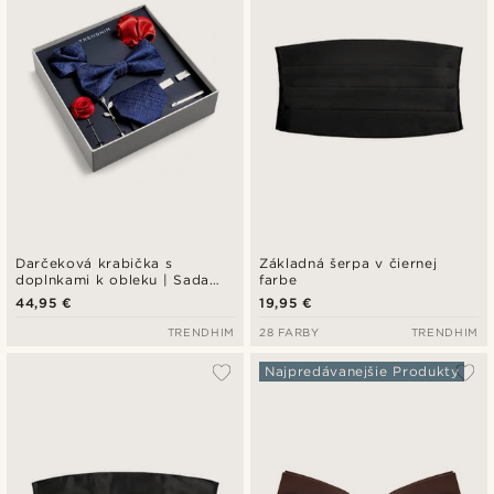
Darčeková krabička s
Základná šerpa v čiernej
doplnkami k obleku | Sada
farbe
modrých, červených a
44,95 €
19,95 €
strieborných tónov
TRENDHIM
28 FARBY
TRENDHIM
Najpredávanejšie Produkty