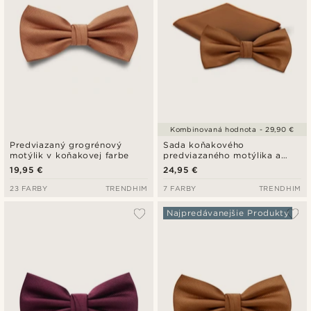
Kombinovaná hodnota - 29,90 €
Predviazaný grogrénový
Sada koňakového
motýlik v koňakovej farbe
predviazaného motýlika a
vreckovky do saka
19,95 €
24,95 €
23 FARBY
TRENDHIM
7 FARBY
TRENDHIM
Najpredávanejšie Produkty