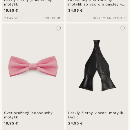
motýlik
motýlik so vzorom paisley v
námorníckej modrej a
19,95 €
34,95 €
bledomodrej farbe
7 FARBY
TRENDHIM
BOHEMIAN REVOLT
Svetloružový jednoduchý
Lesklý čierny viazací motýlik
motýlik
Bazic
19,95 €
24,95 €