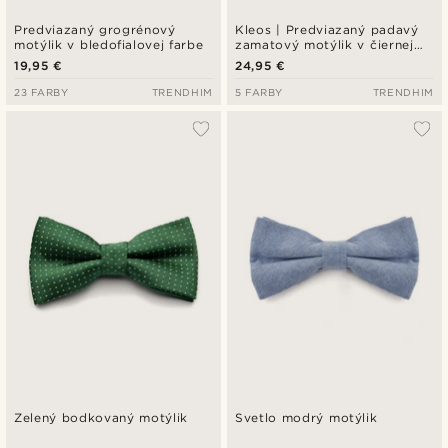
Predviazaný grogrénový
Kleos | Predviazaný padavý
motýlik v bledofialovej farbe
zamatový motýlik v čiernej
farbe
19,95 €
24,95 €
23 FARBY
TRENDHIM
5 FARBY
TRENDHIM
Zelený bodkovaný motýlik
Svetlo modrý motýlik