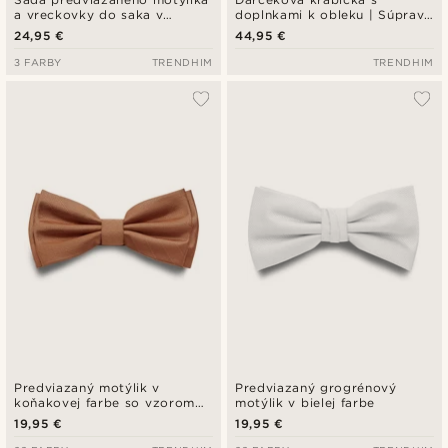
a vreckovky do saka v
doplnkami k obleku | Súprava
mentolovo zelenej farbe
v modrej, bielej a striebornej
24,95 €
44,95 €
farbe
3 FARBY
TRENDHIM
TRENDHIM
Predviazaný motýlik v
Predviazaný grogrénový
koňakovej farbe so vzorom
motýlik v bielej farbe
rybej kosti
19,95 €
19,95 €