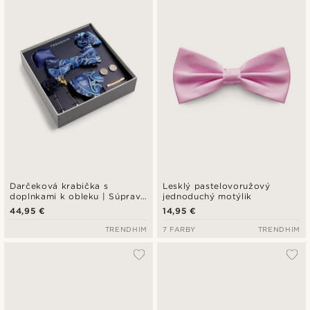
Darčeková krabička s
Lesklý pastelovoružový
doplnkami k obleku | Súprava
jednoduchý motýlik
vo vzorom paislesy a so
44,95 €
14,95 €
zaltým tónom
TRENDHIM
7 FARBY
TRENDHIM