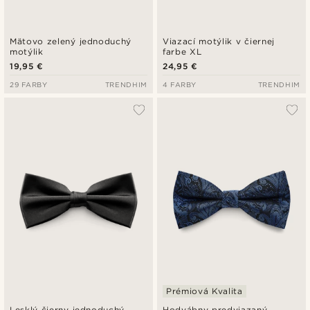
Mätovo zelený jednoduchý
Viazací motýlik v čiernej
motýlik
farbe XL
19,95 €
24,95 €
29 FARBY
TRENDHIM
4 FARBY
TRENDHIM
Prémiová Kvalita
Lesklý čierny jednoduchý
Hodvábny predviazaný