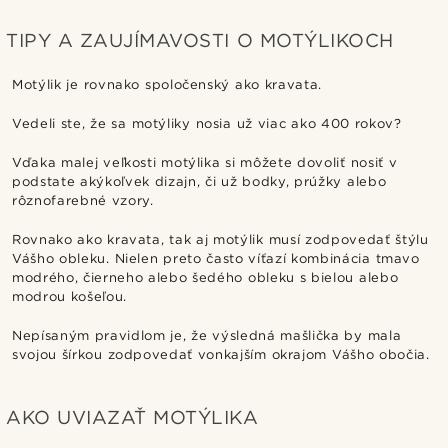
TIPY A ZAUJÍMAVOSTI O MOTÝLIKOCH
Motýlik je rovnako spoločenský ako kravata.
Vedeli ste, že sa motýliky nosia už viac ako 400 rokov?
Vďaka malej veľkosti motýlika si môžete dovoliť nosiť v
podstate akýkoľvek dizajn, či už bodky, prúžky alebo
rôznofarebné vzory.
Rovnako ako kravata, tak aj motýlik musí zodpovedať štýlu
Vášho obleku. Nielen preto často víťazí kombinácia tmavo
modrého, čierneho alebo šedého obleku s bielou alebo
modrou košeľou.
Nepísaným pravidlom je, že výsledná mašlička by mala
svojou šírkou zodpovedať vonkajším okrajom Vášho obočia.
AKO UVIAZAŤ MOTÝLIKA