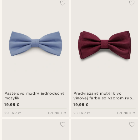
Najpopulárnejšie
Najnovšie
Najlacnejšie
Najdrahšie
Pastelovo modrý jednoduchý
Predviazaný motýlik vo
motýlik
vínovej farbe so vzorom rybej
kosti
19,95 €
19,95 €
29 FARBY
TRENDHIM
23 FARBY
TRENDHIM