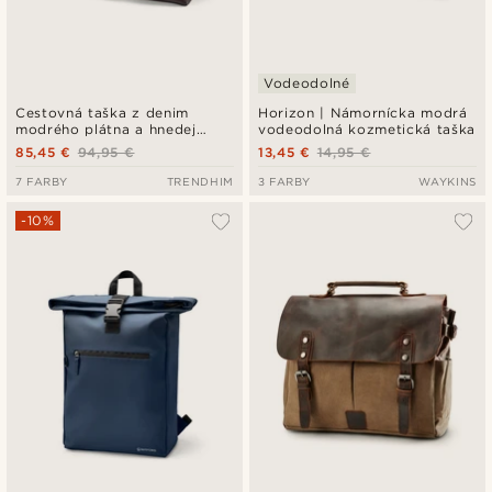
Vodeodolné
Cestovná taška z denim
Horizon | Námornícka modrá
modrého plátna a hnedej
vodeodolná kozmetická taška
kože
85,45 €
94,95 €
13,45 €
14,95 €
7 FARBY
TRENDHIM
3 FARBY
WAYKINS
-10%