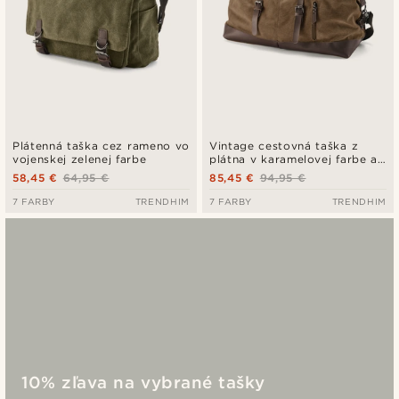
Plátenná taška cez rameno vo
Vintage cestovná taška z
vojenskej zelenej farbe
plátna v karamelovej farbe a
hnedej kože
58,45 €
64,95 €
85,45 €
94,95 €
7 FARBY
TRENDHIM
7 FARBY
TRENDHIM
10% zľava na vybrané tašky