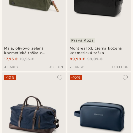
Pravá Koža
Malá, olivovo zelená
Montreal XL čierna kožená
kozmetická taška z
kozmetická taška
voskovaného plátna
17,95 €
19,95 €
89,99 €
99,99 €
4 FARBY
LUCLEON
7 FARBY
LUCLEON
-10%
-10%