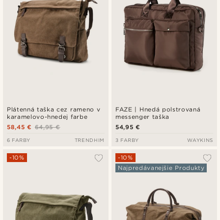
Plátenná taška cez rameno v
FAZE | Hnedá polstrovaná
karamelovo-hnedej farbe
messenger taška
58,45 €
64,95 €
54,95 €
6 FARBY
TRENDHIM
3 FARBY
WAYKINS
-10%
-10%
Najpredávanejšie Produkty