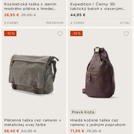
Kozmetická taška z denim
Expedition | Čierny 35l
modrého plátna a hnedej
taktický batoh s viacerými
kože
priehradkami a panelom na
26,95 €
29,95 €
44,95 €
nášivky
5 FARBY
TRENDHIM
4 FARBY
OTSU
-10%
-10%
Pravá Koža
Plátenná taška cez rameno v
Hnedá kožená taška cez
metalickej sivej farbe
rameno s jedným popruhom
58,45 €
64,95 €
71,95 €
79,95 €