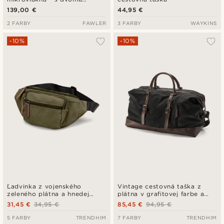
prackami
139,00 €
44,95 €
2 FARBY
FAWLER
3 FARBY
WAYKINS
-10%
-10%
Ľadvinka z vojenského
Vintage cestovná taška z
zeleného plátna a hnedej
plátna v grafitovej farbe a
kože
hnedej kože
31,45 €
34,95 €
85,45 €
94,95 €
5 FARBY
TRENDHIM
7 FARBY
TRENDHIM