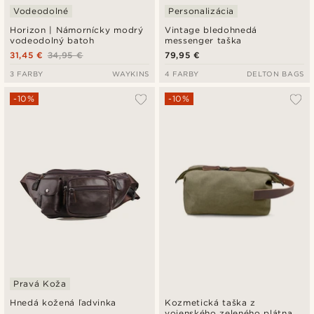
Vodeodolné
Personalizácia
Horizon | Námornícky modrý
Vintage bledohnedá
vodeodolný batoh
messenger taška
31,45 €
34,95 €
79,95 €
3 FARBY
WAYKINS
4 FARBY
DELTON BAGS
-10%
-10%
Pravá Koža
Hnedá kožená ľadvinka
Kozmetická taška z
vojenského zeleného plátna a