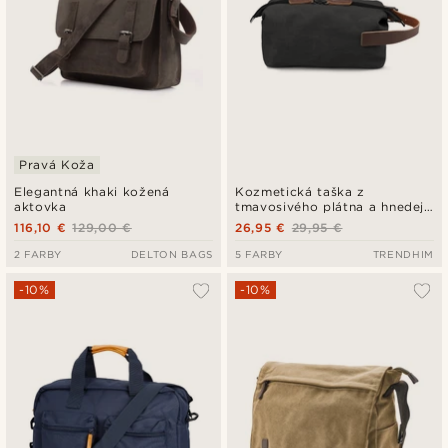
Pravá Koža
Elegantná khaki kožená
Kozmetická taška z
aktovka
tmavosivého plátna a hnedej
kože
116,10 €
129,00 €
26,95 €
29,95 €
2 FARBY
DELTON BAGS
5 FARBY
TRENDHIM
-10%
-10%