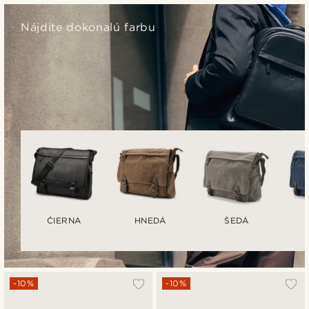
Nájdite dokonalú farbu
ČIERNA
HNEDÁ
ŠEDÁ
-10%
-10%