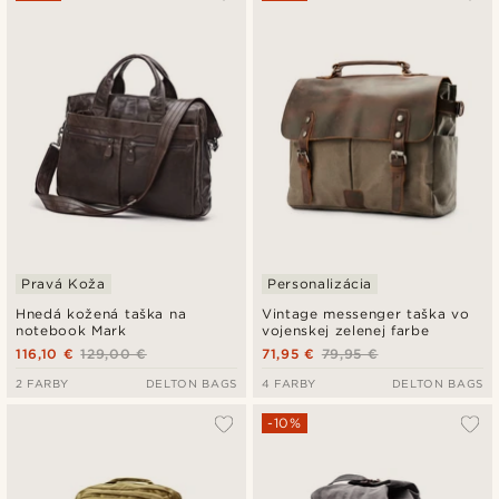
Pravá Koža
Personalizácia
Hnedá kožená taška na
Vintage messenger taška vo
notebook Mark
vojenskej zelenej farbe
116,10 €
129,00 €
71,95 €
79,95 €
2 FARBY
DELTON BAGS
4 FARBY
DELTON BAGS
-10%