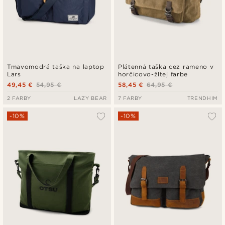
Tmavomodrá taška na laptop
Plátenná taška cez rameno v
Lars
horčicovo-žltej farbe
49,45 €
54,95 €
58,45 €
64,95 €
2 FARBY
LAZY BEAR
7 FARBY
TRENDHIM
-10%
-10%