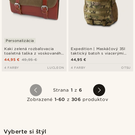
Personalizácia
Kaki zelená rozbaľovacia
Expedition | Maskáčový 35l
toaletná taška z voskovaného
taktický batoh s viacerými
plátna
priehradkami a panelom na
44,95 €
49,95 €
44,95 €
nášivky
4 FARBY
LUCLEON
4 FARBY
OTSU
Strana
1
z
6
Zobrazené
1-60
z
306
produktov
Nakupovať tento štýl
Nakupov
Vyberte si štýl