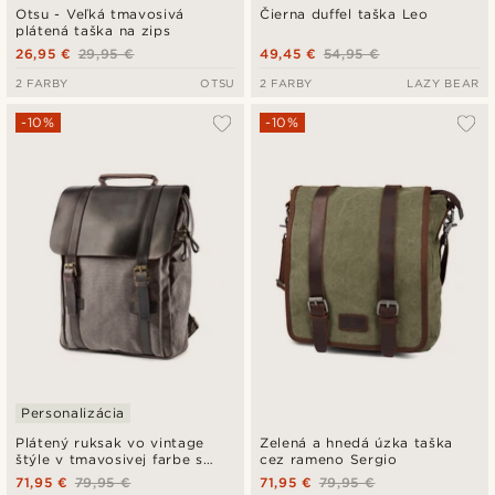
Otsu - Veľká tmavosivá
Čierna duffel taška Leo
plátená taška na zips
26,95 €
29,95 €
49,45 €
54,95 €
2 FARBY
OTSU
2 FARBY
LAZY BEAR
-10%
-10%
Personalizácia
Plátený ruksak vo vintage
Zelená a hnedá úzka taška
štýle v tmavosivej farbe s
cez rameno Sergio
tmavými koženými detailmi
71,95 €
79,95 €
71,95 €
79,95 €