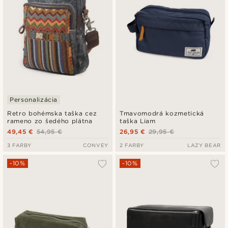
Personalizácia
Retro bohémska taška cez
Tmavomodrá kozmetická
rameno zo šedého plátna
taška Liam
49,45 €
54,95 €
26,95 €
29,95 €
3 FARBY
CONVEY
2 FARBY
LAZY BEAR
-10%
-10%