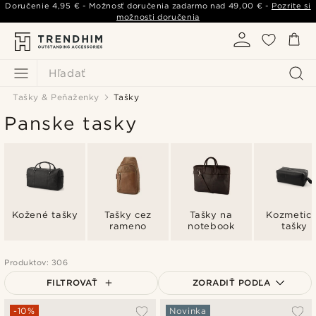
Doručenie
4,95 €
- Možnosť doručenia zadarmo nad
49,00 €
-
Pozrite si
možnosti doručenia
Hľadať
Tašky & Peňaženky
Tašky
Panske tasky
Kožené tašky
Tašky cez
Tašky na
Kozmetic
rameno
notebook
tašky
Produktov: 306
FILTROVAŤ
ZORADIŤ PODĽA
Najpopulárnejšie
-10%
Novinka