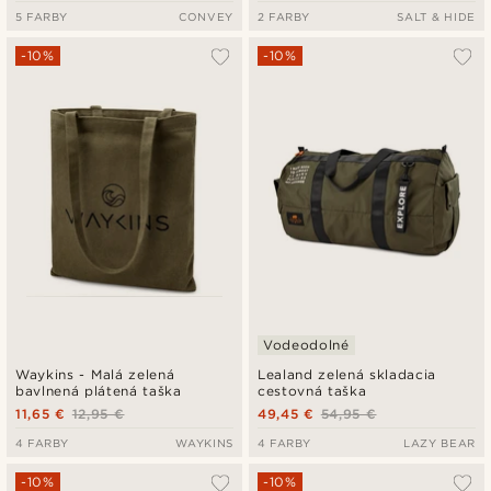
5 FARBY
CONVEY
2 FARBY
SALT & HIDE
-10%
-10%
Vodeodolné
Waykins - Malá zelená
Lealand zelená skladacia
bavlnená plátená taška
cestovná taška
11,65 €
12,95 €
49,45 €
54,95 €
4 FARBY
WAYKINS
4 FARBY
LAZY BEAR
-10%
-10%