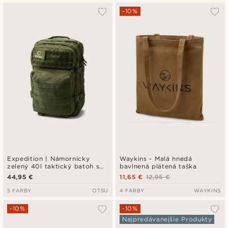
-10%
Expedition | Námornícky
Waykins - Malá hnedá
zelený 40l taktický batoh s
bavlnená plátená taška
panelom na nášivky
44,95 €
11,65 €
12,95 €
5 FARBY
OTSU
4 FARBY
WAYKINS
-10%
-10%
Najpredávanejšie Produkty