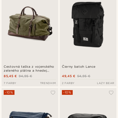
Cestovná taška z vojenského
Čierny batoh Lance
zeleného plátna a hnedej
kože
85,45 €
94,95 €
49,45 €
54,95 €
7 FARBY
TRENDHIM
2 FARBY
LAZY BEAR
-10%
-10%