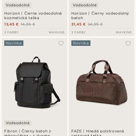
Vodeodolné
Vodeodolné
Horizon | Čierna vodeodolná
Horizon | Čierny vodeodolný
kozmetická taška
batoh
13,45 €
14,95 €
31,45 €
34,95 €
3 FARBY
WAYKINS
3 FARBY
WAYKINS
Novinka
Novinka
Vodeodolné
Fibron | Čierny batoh z
FAZE | Hnedá polstrovaná
mikrovlákna - s dvoma
cestovná taška