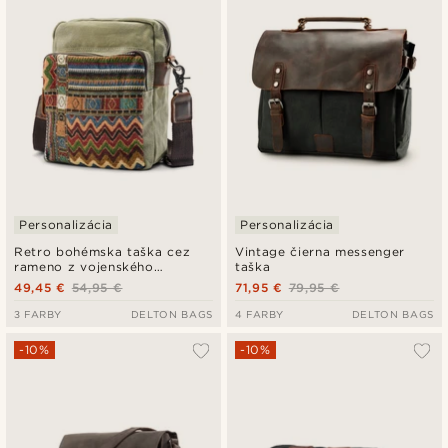
Personalizácia
Personalizácia
Retro bohémska taška cez
Vintage čierna messenger
rameno z vojenského
taška
zeleného plátna
49,45 €
54,95 €
71,95 €
79,95 €
3 FARBY
DELTON BAGS
4 FARBY
DELTON BAGS
-10%
-10%