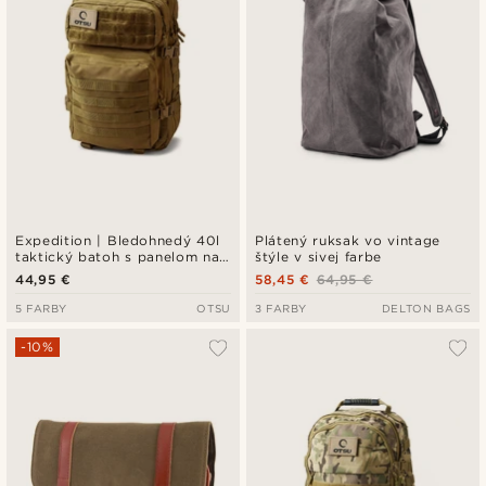
Expedition | Bledohnedý 40l
Plátený ruksak vo vintage
taktický batoh s panelom na
štýle v sivej farbe
nášivky
44,95 €
58,45 €
64,95 €
5 FARBY
OTSU
3 FARBY
DELTON BAGS
-10%