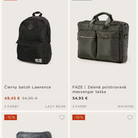
Čierny batoh Lawrence
FAZE | Zelená polstrovaná
messenger taška
49,45 €
54,95 €
54,95 €
2 FARBY
LAZY BEAR
3 FARBY
WAYKINS
-10%
-10%