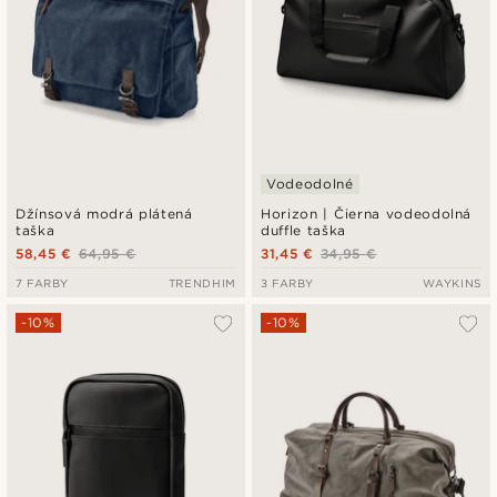
Vodeodolné
Džínsová modrá plátená
Horizon | Čierna vodeodolná
taška
duffle taška
58,45 €
64,95 €
31,45 €
34,95 €
7 FARBY
TRENDHIM
3 FARBY
WAYKINS
-10%
-10%