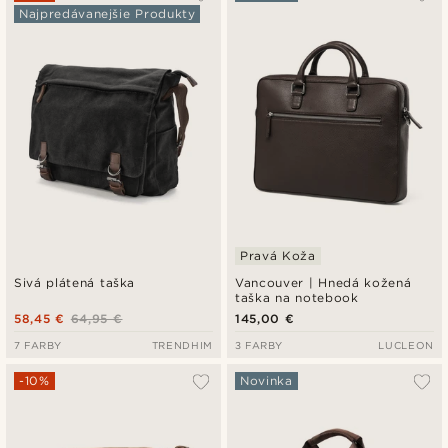
Najpredávanejšie Produkty
Najnovšie
Najlacnejšie
Najdrahšie
Pravá Koža
Sivá plátená taška
Vancouver | Hnedá kožená
taška na notebook
58,45 €
64,95 €
145,00 €
7 FARBY
TRENDHIM
3 FARBY
LUCLEON
-10%
Novinka