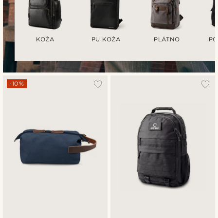
KOŽA
PU KOŽA
PLÁTNO
PO
-10%