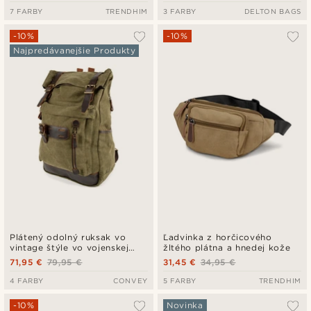
7 FARBY
TRENDHIM
3 FARBY
DELTON BAGS
-10%
-10%
Najpredávanejšie Produkty
Plátený odolný ruksak vo
Ľadvinka z horčicového
vintage štýle vo vojenskej
žltého plátna a hnedej kože
zelenej farbe s koženými
71,95 €
79,95 €
31,45 €
34,95 €
detailmi
4 FARBY
CONVEY
5 FARBY
TRENDHIM
-10%
Novinka