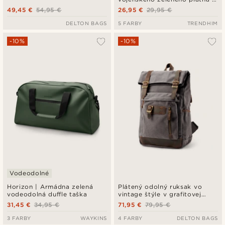
hnedej kože
49,45 €
54,95 €
26,95 €
29,95 €
DELTON BAGS
5 FARBY
TRENDHIM
-10%
-10%
Vodeodolné
Horizon | Armádna zelená
Plátený odolný ruksak vo
vodeodolná duffle taška
vintage štýle v grafitovej
farbe s koženými detailmi
31,45 €
34,95 €
71,95 €
79,95 €
3 FARBY
WAYKINS
4 FARBY
DELTON BAGS