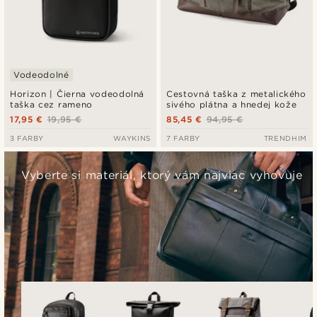
Vodeodolné
Horizon | Čierna vodeodolná
Cestovná taška z metalického
taška cez rameno
sivého plátna a hnedej kože
17,95 €
19,95 €
85,45 €
94,95 €
3 FARBY
WAYKINS
7 FARBY
TRENDHIM
Vyberte si materiál, ktorý vám najviac vyhovuje