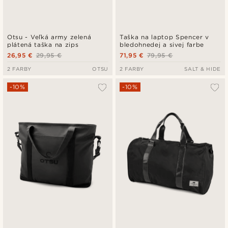
Otsu - Veľká army zelená
Taška na laptop Spencer v
plátená taška na zips
bledohnedej a sivej farbe
26,95 €
29,95 €
71,95 €
79,95 €
2 FARBY
OTSU
2 FARBY
SALT & HIDE
-10%
-10%