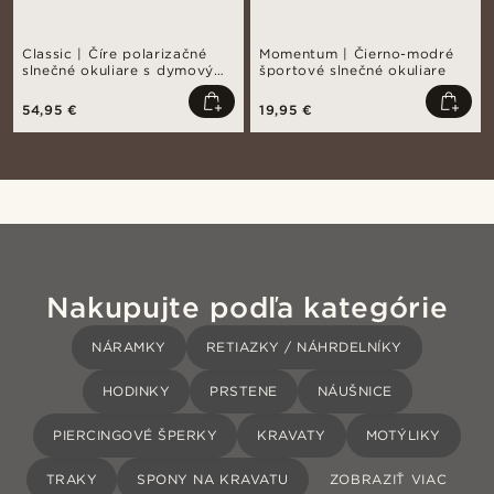
Classic | Číre polarizačné
Momentum | Čierno-modré
slnečné okuliare s dymovými
športové slnečné okuliare
šošovkami
54,95 €
19,95 €
Nakupujte podľa kategórie
NÁRAMKY
RETIAZKY / NÁHRDELNÍKY
HODINKY
PRSTENE
NÁUŠNICE
PIERCINGOVÉ ŠPERKY
KRAVATY
MOTÝLIKY
TRAKY
SPONY NA KRAVATU
ZOBRAZIŤ VIAC