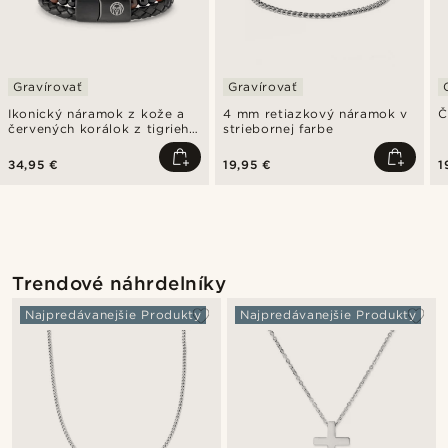
Gravírovať
Gravírovať
Ikonický náramok z kože a
4 mm retiazkový náramok v
Č
červených korálok z tigrieho
striebornej farbe
oka
34,95 €
19,95 €
1
Trendové náhrdelníky
Najpredávanejšie Produkty
Najpredávanejšie Produkty