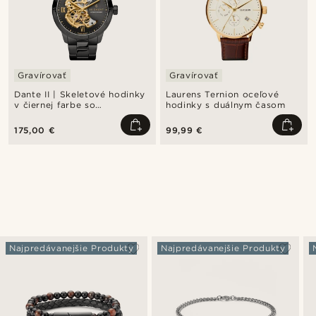
Gravírovať
Gravírovať
Dante II | Skeletové hodinky
Laurens Ternion oceľové
v čiernej farbe so
hodinky s duálnym časom
strojčekom v zlatej farbe
175,00 €
99,99 €
Najpredávanejšie Produkty
Najpredávanejšie Produkty