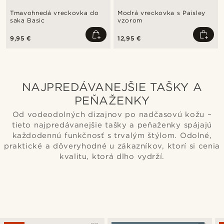
Tmavohnedá vreckovka do
Modrá vreckovka s Paisley
saka Basic
vzorom
9,95 €
12,95 €
NAJPREDÁVANEJŠIE TAŠKY A
PEŇAŽENKY
Od vodeodolných dizajnov po nadčasovú kožu –
tieto najpredávanejšie tašky a peňaženky spájajú
každodennú funkčnosť s trvalým štýlom. Odolné,
praktické a dôveryhodné u zákazníkov, ktorí si cenia
kvalitu, ktorá dlho vydrží.