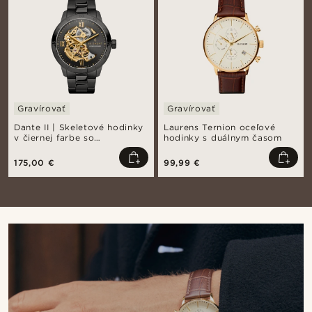
Gravírovať
Gravírovať
Dante II | Skeletové hodinky
Laurens Ternion oceľové
v čiernej farbe so
hodinky s duálnym časom
strojčekom v zlatej farbe
175,00 €
99,99 €