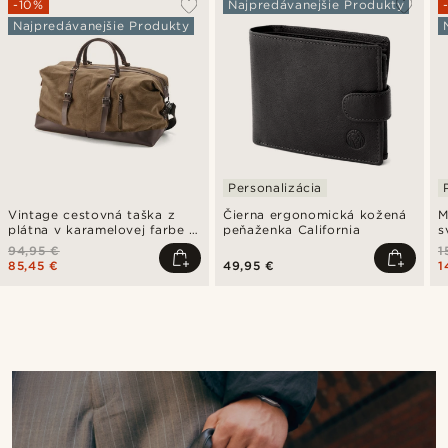
-10%
Najpredávanejšie Produkty
Najpredávanejšie Produkty
Personalizácia
Vintage cestovná taška z
Čierna ergonomická kožená
M
plátna v karamelovej farbe a
peňaženka California
s
hnedej kože
94,95 €
1
85,45 €
49,95 €
1