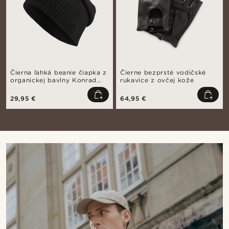
Čierna ľahká beanie čiapka z
Čierne bezprsté vodičské
organickej bavlny Konrad
rukavice z ovčej kože
Kite
29,95 €
64,95 €