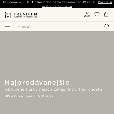
Doručenie
4,95 €
- Možnosť doručenia zadarmo nad
49,00 €
-
Pozrite si
možnosti doručenia
Hľadať
Najpredávanejšie
Obľúbené kúsky našich zákazníkov, keď chcete
niečo, čo vždy funguje.