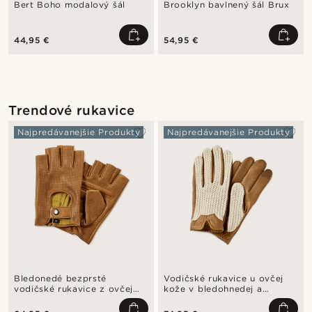
Bert Boho modalový šál
Brooklyn bavlnený šál Brux
44,95 €
54,95 €
Trendové rukavice
Najpredávanejšie Produkty
Najpredávanejšie Produkty
Bledonedé bezprsté
Vodičské rukavice u ovčej
vodičské rukavice z ovčej
kože v bledohnedej a
kože
slonovinovej farbe
kompatibilné s dotykovým