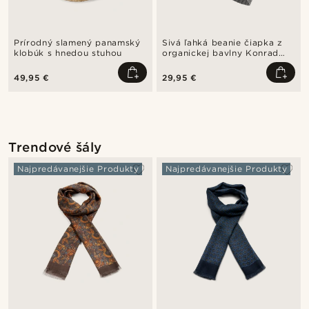
Prírodný slamený panamský
Sivá ľahká beanie čiapka z
klobúk s hnedou stuhou
organickej bavlny Konrad
Kite
49,95 €
29,95 €
Trendové šály
Najpredávanejšie Produkty
Najpredávanejšie Produkty