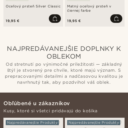
Oceľový prsteň Silver Classic
Matný oceľový prsteň v
čiernej farbe
19,95 €
19,95 €
NAJPREDÁVANEJŠIE DOPLNKY K
OBLEKOM
Od stretnutí po výnimočné príležitosti — základný
štýl je stvorený pre chvíle, ktoré majú význam. S
prepracovanými detailmi a nadčasovou kvalitou je
navrhnutý tak, aby pozdvihol váš oblek.
Obľúbené u zákazníkov
Kusy, ktoré si všetci pridávajú do košíka
Najpredávanejšie Produkty
Najpredávanejšie Produkty