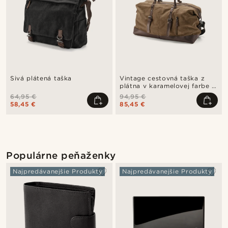
Sivá plátená taška
Vintage cestovná taška z
plátna v karamelovej farbe a
hnedej kože
64,95 €
94,95 €
58,45 €
85,45 €
Populárne peňaženky
Najpredávanejšie Produkty
Najpredávanejšie Produkty