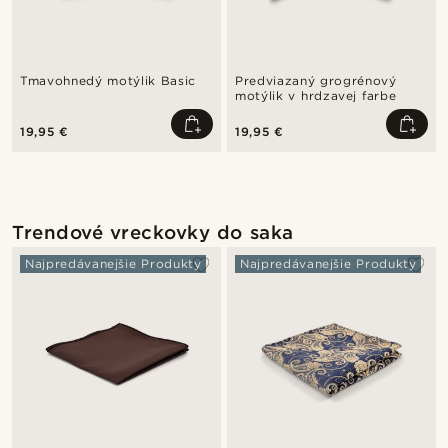
Tmavohnedý motýlik Basic
Predviazaný grogrénový
motýlik v hrdzavej farbe
19,95 €
19,95 €
Trendové vreckovky do saka
Najpredávanejšie Produkty
Najpredávanejšie Produkty