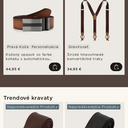
Pravá Koža
Personalizácia
Gravírovať
Kožený opasok vo farbe
Široké tmavohnedé
koňaku s automatickou
konvertibilné traky
prackou
44,95 €
34,95 €
Trendové kravaty
Najpredávanejšie Produkty
Najpredávanejšie Produkty