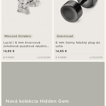
Mincové Striebro
Gravírovať
Lucid | 6 mm štvorcová
6 mm čierny falošný plug do
zirkónová puzetová náušnica
ucha
z mincového striebra 925
14,95 €
14,95 €
6 FARBY
LUCLEON
5 FARBY
LUCLEON
Nová kolekcia Hidden Gem