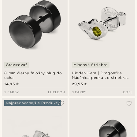
Gravírovať
Mincové Striebro
8 mm čierny falošný plug do
Hidden Gem | Dragonfire
ucha
Náušnica pecka zo striebra
925
14,95 €
29,95 €
5 FARBY
LUCLEON
3 FARBY
ÆDEL
Najpredávanejšie Produkty