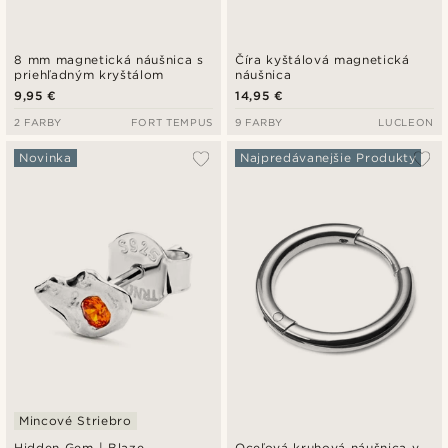
8 mm magnetická náušnica s
Číra kyštálová magnetická
priehľadným kryštálom
náušnica
9,95 €
14,95 €
2 FARBY
FORT TEMPUS
9 FARBY
LUCLEON
Novinka
Najpredávanejšie Produkty
Mincové Striebro
Hidden Gem | Blaze
Oceľová kruhová náušnica v