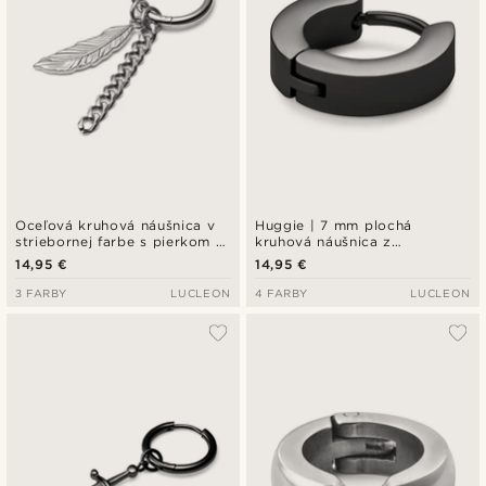
Oceľová kruhová náušnica v
Huggie | 7 mm plochá
striebornej farbe s pierkom a
kruhová náušnica z
retiazkou
nehrdzavejúcej ocele v
14,95 €
14,95 €
čiernej farbe
3 FARBY
LUCLEON
4 FARBY
LUCLEON