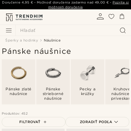
Doručenie
4,95 €
- Možnosť doručenia zadarmo nad
49,00 €
-
Pozrite si
možnosti doručenia
Hľadať
Šperky a hodinky
Náušnice
Pánske náušnice
Pánske zlaté
Pánske
Pecky a
Kruhové
náušnice
strieborné
krúžky
náušnice 
náušnice
príveskam
Produktov: 452
FILTROVAŤ
ZORADIŤ PODĽA