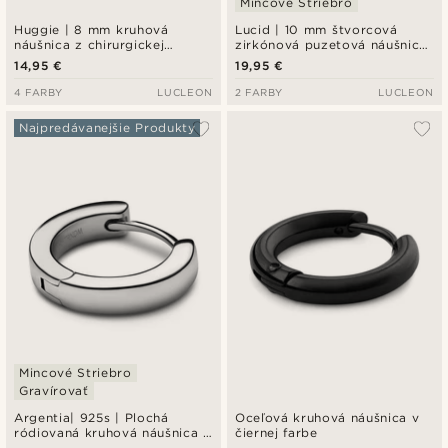
Mincové Striebro
Huggie | 8 mm kruhová
Lucid | 10 mm štvorcová
náušnica z chirurgickej
zirkónová puzetová náušnica
nehrdzavejúcej ocele v
z mincového striebra 925
14,95 €
19,95 €
čiernej farbe
4 FARBY
LUCLEON
2 FARBY
LUCLEON
Najpredávanejšie Produkty
Mincové Striebro
Gravírovať
Argentia| 925s | Plochá
Oceľová kruhová náušnica v
ródiovaná kruhová náušnica z
čiernej farbe
mincového striebra