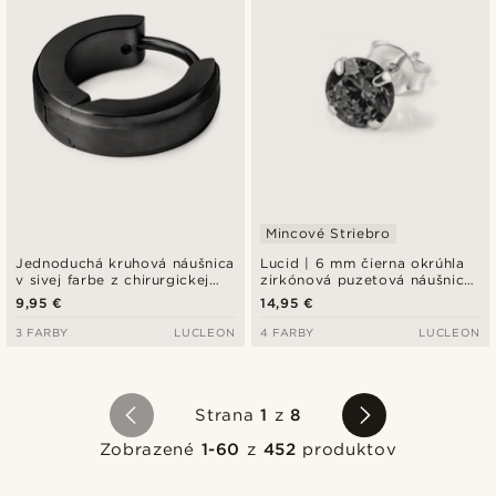
Mincové Striebro
Jednoduchá kruhová náušnica
Lucid | 6 mm čierna okrúhla
v sivej farbe z chirurgickej
zirkónová puzetová náušnica
ocele
z mincového striebra 925
9,95 €
14,95 €
3 FARBY
LUCLEON
4 FARBY
LUCLEON
Strana
1
z
8
Zobrazené
1-60
z
452
produktov