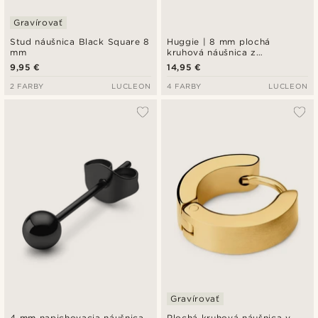
Gravírovať
Stud náušnica Black Square 8
Huggie | 8 mm plochá
mm
kruhová náušnica z
nehrdzavejúcej ocele v zlatej
9,95 €
14,95 €
farbe
2 FARBY
LUCLEON
4 FARBY
LUCLEON
Gravírovať
4 mm napichovacia náušnica
Plochá kruhová náušnica v