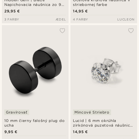
Napichovacia náušnica zo 925
striebornej farbe
sterlingového striebra
29,95 €
14,95 €
3 FARBY
ÆDEL
4 FARBY
LUCLEON
Gravírovať
Mincové Striebro
10 mm čierny falošný plug do
Lucid | 6 mm okrúhla
ucha
zirkónová puzetová náušnica
z mincového striebra 925
9,95 €
14,95 €