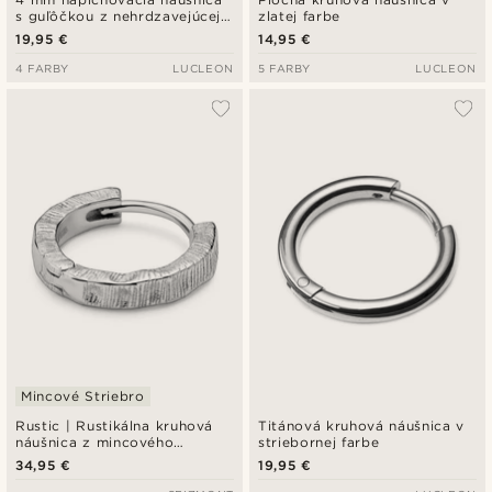
s guľôčkou z nehrdzavejúcej
zlatej farbe
ocele v čiernej farbe
19,95 €
14,95 €
4 FARBY
LUCLEON
5 FARBY
LUCLEON
Mincové Striebro
Rustic | Rustikálna kruhová
Titánová kruhová náušnica v
náušnica z mincového
striebornej farbe
striebra 925
34,95 €
19,95 €