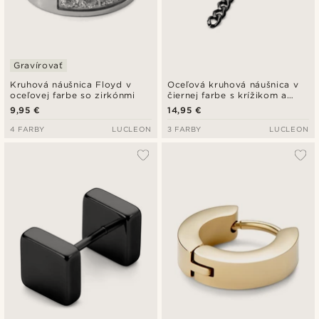
Gravírovať
Kruhová náušnica Floyd v
Oceľová kruhová náušnica v
oceľovej farbe so zirkónmi
čiernej farbe s krížikom a
retiazkou
9,95 €
14,95 €
4 FARBY
LUCLEON
3 FARBY
LUCLEON