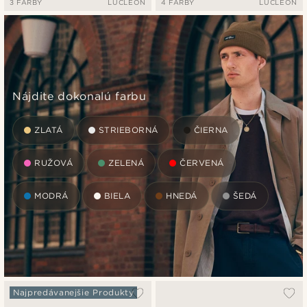
3 FARBY
LUCLEON
4 FARBY
LUCLEON
Nájdite dokonalú farbu
ZLATÁ
STRIEBORNÁ
ČIERNA
RUŽOVÁ
ZELENÁ
ČERVENÁ
MODRÁ
BIELA
HNEDÁ
ŠEDÁ
Najpredávanejšie Produkty