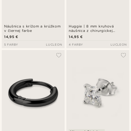
Náušnica s krížom a krúžkom
Huggie | 8 mm kruhová
v čiernej farbe
náušnica z chirurgickej
nehrdzavejúcej ocele v zlatej
14,95 €
14,95 €
farbe
5 FARBY
LUCLEON
4 FARBY
LUCLEON