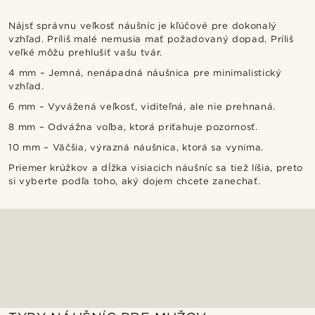
Nájsť správnu veľkosť náušníc je kľúčové pre dokonalý
vzhľad. Príliš malé nemusia mať požadovaný dopad. Príliš
veľké môžu prehlušiť vašu tvár.
4 mm – Jemná, nenápadná náušnica pre minimalistický
vzhľad.
6 mm – Vyvážená veľkosť, viditeľná, ale nie prehnaná.
8 mm – Odvážna voľba, ktorá priťahuje pozornosť.
10 mm – Väčšia, výrazná náušnica, ktorá sa vyníma.
Priemer krúžkov a dĺžka visiacich náušníc sa tiež líšia, preto
si vyberte podľa toho, aký dojem chcete zanechať.