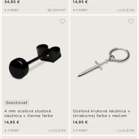
34,95 €
14,95 €
5 FARBY
SEIZMONT
6 FARBY
LUCLEON
Gravírovať
4 mm oceľová studová
Oceľová kruhová náušnica v
náušnica v čiernej farbe
striebornej farbe s mečom
14,95 €
14,95 €
4 FARBY
LUCLEON
3 FARBY
LUCLEON