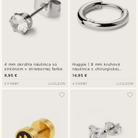
4 mm okrúhla náušnica so
Huggie | 8 mm kruhová
zirkónom v striebornej farbe
náušnica z chirurgickej
nehrdzavejúcej ocele
9,95 €
14,95 €
3 FARBY
LUCLEON
4 FARBY
LUCLEON