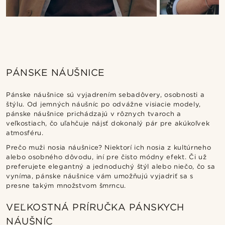
PÁNSKE NÁUŠNICE
Pánske náušnice sú vyjadrením sebadôvery, osobnosti a
štýlu. Od jemných náušníc po odvážne visiacie modely,
pánske náušnice prichádzajú v rôznych tvaroch a
veľkostiach, čo uľahčuje nájsť dokonalý pár pre akúkoľvek
atmosféru.
Prečo muži nosia náušnice? Niektorí ich nosia z kultúrneho
alebo osobného dôvodu, iní pre čisto módny efekt. Či už
preferujete elegantný a jednoduchý štýl alebo niečo, čo sa
vyníma, pánske náušnice vám umožňujú vyjadriť sa s
presne takým množstvom šmrncu.
VEĽKOSTNÁ PRÍRUČKA PÁNSKYCH
NÁUŠNÍC