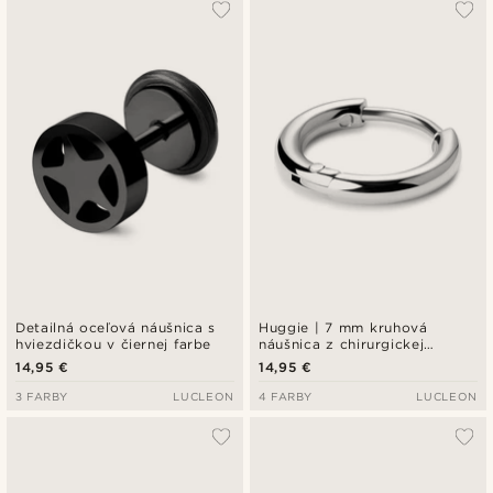
Detailná oceľová náušnica s
Huggie | 7 mm kruhová
hviezdičkou v čiernej farbe
náušnica z chirurgickej
nehrdzavejúcej ocele
14,95 €
14,95 €
3 FARBY
LUCLEON
4 FARBY
LUCLEON