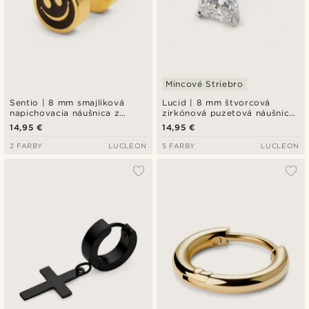
Mincové Striebro
Sentio | 8 mm smajlíková
Lucid | 8 mm štvorcová
napichovacia náušnica z
zirkónová puzetová náušnica
chirurgickej ocele
z mincového striebra 925
14,95 €
14,95 €
2 FARBY
LUCLEON
5 FARBY
LUCLEON