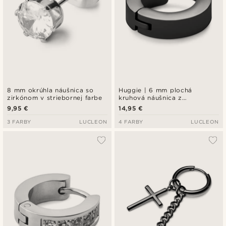
8 mm okrúhla náušnica so
Huggie | 6 mm plochá
zirkónom v striebornej farbe
kruhová náušnica z
nehrdzavejúcej ocele v
9,95 €
14,95 €
čiernej farbe
3 FARBY
LUCLEON
4 FARBY
LUCLEON