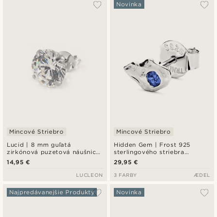
Najpopulárnejšie
Novinka
Najnovšie
Najlacnejšie
Najdrahšie
Mincové Striebro
Mincové Striebro
Lucid | 8 mm guľatá
Hidden Gem | Frost 925
zirkónová puzetová náušnica
sterlingového striebra
z mincového striebra 925
napichovacia náušnica
14,95 €
29,95 €
LUCLEON
3 FARBY
ÆDEL
Najpredávanejšie Produkty
Novinka