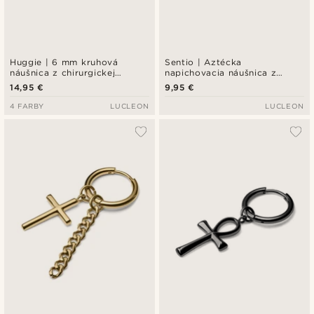
Huggie | 6 mm kruhová
Sentio | Aztécka
náušnica z chirurgickej
napichovacia náušnica z
nehrdzavejúcej ocele v
čiernej chirurgickej ocele
14,95 €
9,95 €
čiernej farbe
4 FARBY
LUCLEON
LUCLEON