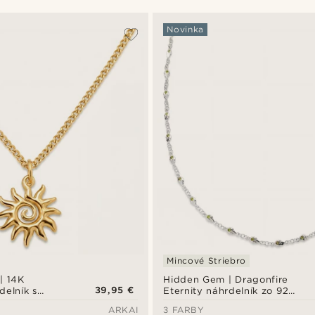
Novinka
Mincové Striebro
| 14K
Hidden Gem | Dragonfire
39,95 €
delník s
Eternity náhrdelník zo 925
álového slnka
sterlingového striebra
ARKAI
3 FARBY