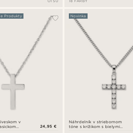
OTSU
18 FARBY
skla v čiernych farbách
ie Produkty
Novinka
ríveskom v
Náhrdelník v striebornom
24,95 €
lasickom
tóne s krížikom s bielymi
zirkónmi