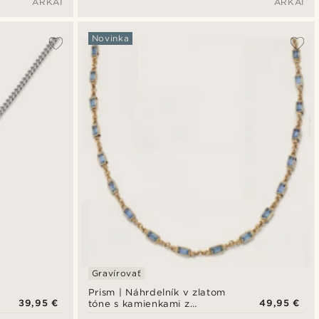
ARKAI
ARKAI
príveskom mušle
Novinka
Gravírovať
Prism | Náhrdelník v zlatom
39,95 €
49,95 €
tóne s kamienkami z
krištáľového skla v