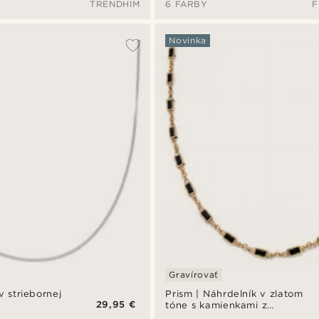
TRENDHIM
6 FARBY
F
Novinka
Gravírovať
v striebornej
Prism | Náhrdelník v zlatom
29,95 €
tóne s kamienkami z
krištáľového skla v čiernych