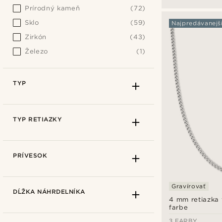
Prírodný kameň
(72)
Sklo
(59)
Najpredávanejš
Zirkón
(43)
Železo
(1)
TYP
TYP RETIAZKY
PRÍVESOK
Gravírovať
DĹŽKA NÁHRDELNÍKA
4 mm retiazka 
farbe
3 FARBY