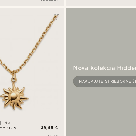
Nová kolekcia Hidd
NAKUPUJTE STRIEBORNÉ Š
| 14K
39,95 €
delník s
a