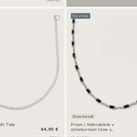
ARKAI
Novinka
Gravírovať
ft Tide
Prism | Náhrdelník v
64,95 €
striebornom tóne s
 perál
kamienkami z krištáľového