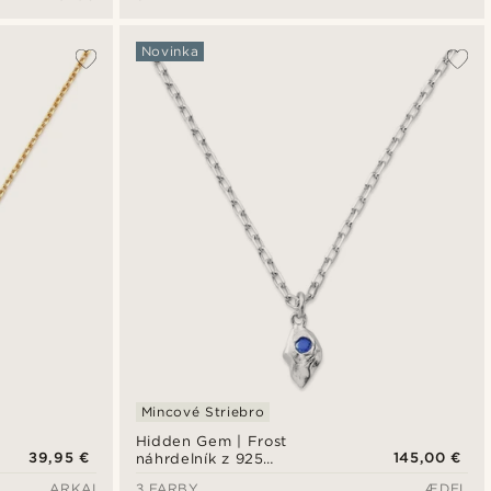
krištáľového skla v modrých
farbách
Novinka
Mincové Striebro
Hidden Gem | Frost
39,95 €
145,00 €
náhrdelník z 925
sterlingového striebra s
ARKAI
3 FARBY
ÆDEL