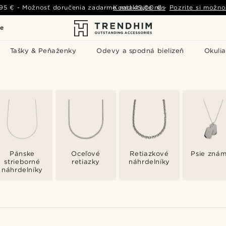
,95 €
-
Možnosť doručenia zadarmo nad
Kontaktujte nás
49,00 €
-
Pozrite si možno
le
Tašky & Peňaženky
Odevy a spodná bielizeň
Okulia
Pánske
Oceľové
Retiazkové
Psie zná
strieborné
retiazky
náhrdelníky
náhrdelníky