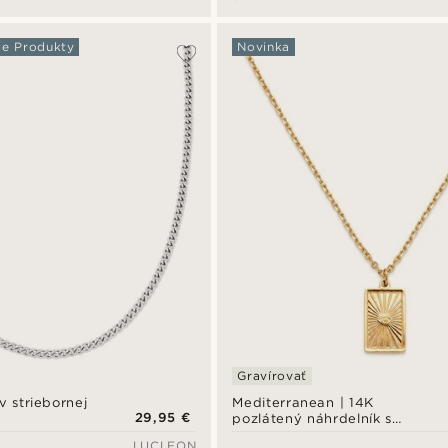
ie Produkty
Novinka
Gravírovať
v striebornej
Mediterranean | 14K
29,95 €
pozlátený náhrdelník s
príveskom diabolského oka
LUCLEON