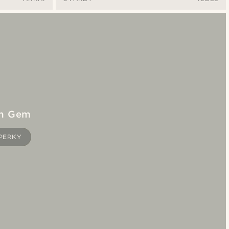
úzkym kvapkovitým
príveskom
en Gem
PERKY