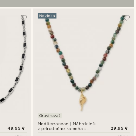
Novinka
Gravírovať
Mediterranean | Náhrdelník
49,95 €
29,95 €
z prírodného kameňa s
korálkami v zelenej farbe a