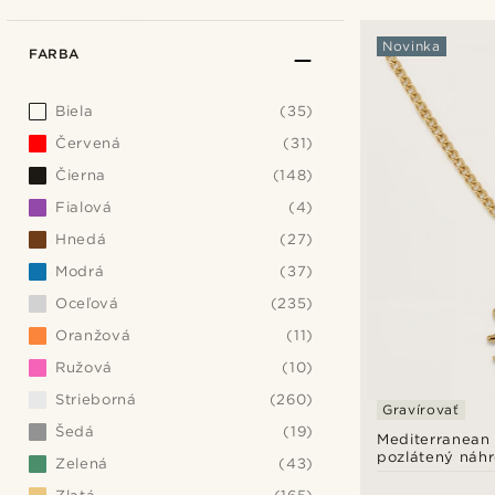
Novinka
FARBA
Biela
(35)
Červená
(31)
Čierna
(148)
Fialová
(4)
Hnedá
(27)
Modrá
(37)
Oceľová
(235)
Oranžová
(11)
Ružová
(10)
Strieborná
(260)
Gravírovať
Šedá
(19)
Mediterranean 
pozlátený náhr
Zelená
(43)
príveskom špir