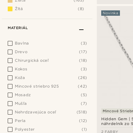
Zlatá
(165)
Žltá
(8)
Novinka
MATERIÁL
Bavlna
(3)
Drevo
(17)
Chirurgická oceľ
(18)
Kokos
(3)
Koža
(26)
Mincové striebro 925
(42)
Mosadz
(5)
Mušľa
(7)
Mincové Strieb
Nehrdzavejúca oceľ
(518)
Hidden Gem | 
Perla
(12)
náhrdelník zo 
sterlingového s
Polyester
(1)
2 FARBY