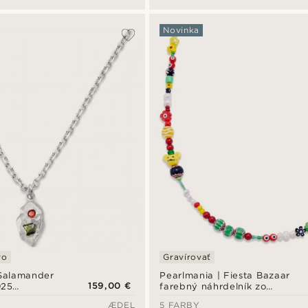
Novinka
ro
Gravírovať
Salamander
Pearlmania | Fiesta Bazaar
159,00 €
925
farebný náhrdelník zo
triebra
sklenených korálikov
ÆDEL
5 FARBY