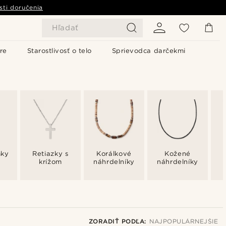
sti doručenia
Hľadať
re
Starostlivosť o telo
Sprievodca darčekmi
mky
Retiazky s
Korálkové
Kožené
krížom
náhrdelníky
náhrdelníky
ZORADIŤ PODĽA:
NAJPOPULÁRNEJŠIE