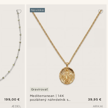
Najpopulárnejšie
Novinka
Najnovšie
Najlacnejšie
Najdrahšie
Gravírovať
Mediterranean | 14K
199,00 €
39,95 €
pozlátený náhrdelník s
príveskom Panny Márie
ÆDEL
ARKAI