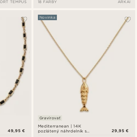
ORT TEMPUS
18 FARBY
ARKAI
tmavomodrých farbách
Novinka
Gravírovať
Mediterranean | 14K
49,95 €
29,95 €
pozlátený náhrdelník s
príveskom v tvare ryby