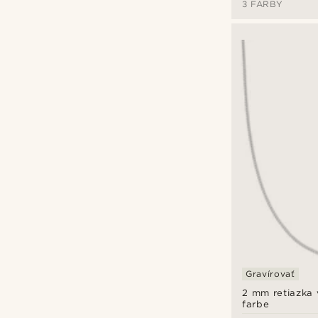
Thorova sekera
(3)
3 FARBY
Thorovo kladivo
(4)
Trojuholník
(12)
Zviera
(9)
Gravírovať
2 mm retiazka 
farbe