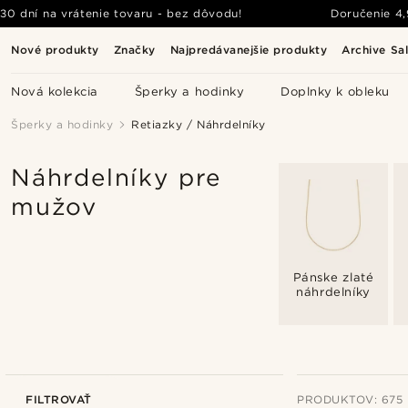
30 dní na vrátenie tovaru - bez dôvodu!
Doručenie
4
Nové produkty
Značky
Najpredávanejšie produkty
Archive Sa
Nová kolekcia
Šperky a hodinky
Doplnky k obleku
Šperky a hodinky
Retiazky / Náhrdelníky
Náhrdelníky pre
mužov
Pánske zlaté
náhrdelníky
FILTROVAŤ
PRODUKTOV: 675