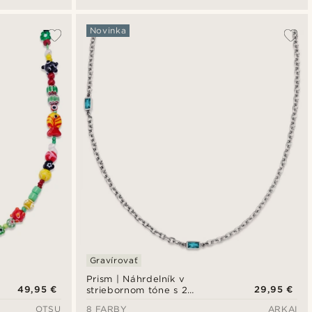
Novinka
Gravírovať
Prism | Náhrdelník v
49,95 €
29,95 €
striebornom tóne s 2
článkami s kamienkami z
OTSU
8 FARBY
ARKAI