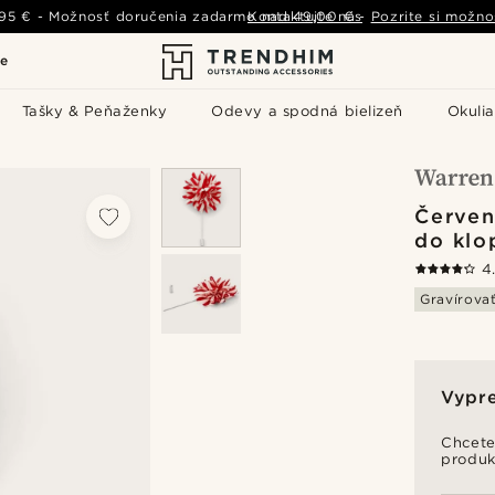
,95 €
-
Možnosť doručenia zadarmo nad
Kontaktujte nás
49,00 €
-
Pozrite si možno
le
Tašky & Peňaženky
Odevy a spodná bielizeň
Okulia
Červen
do klo
4
Gravírova
Vypr
Chcete
produk