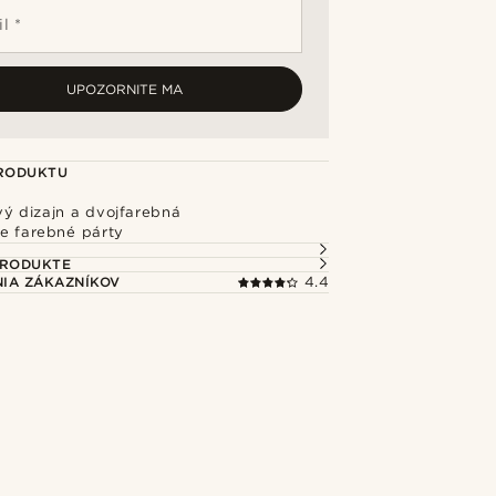
l *
UPOZORNITE MA
PRODUKTU
vý dizajn a dvojfarebná
re farebné párty
PRODUKTE
IA ZÁKAZNÍKOV
4.4