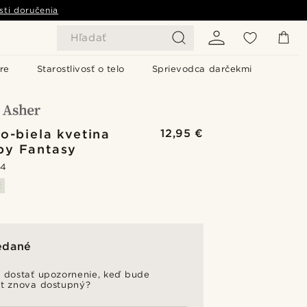
sti doručenia
Hľadať
re
Starostlivosť o telo
Sprievodca darčekmi
o-biela kvetina
12,95 €
py Fantasy
.4
ť
edané
 dostať upozornenie, keď bude
t znova dostupný?