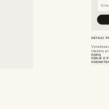
Emai
DETAILY 
Vynalieza
Ideálna p
POPIS
ÚDAJE O 
HODNOTEN