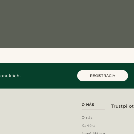
ponukách.
REGISTRÁCIA
O NÁS
Trustpilot
O nás
Kariéra
Nové články