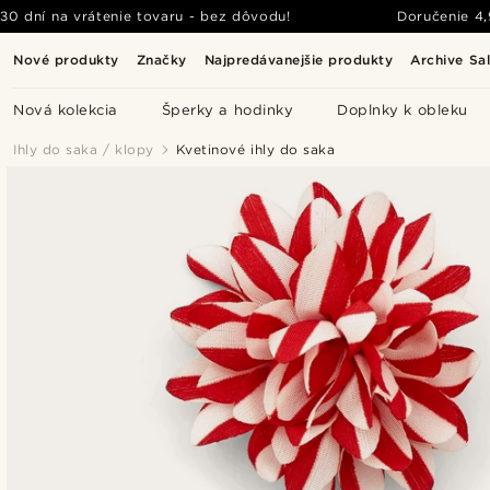
30 dní na vrátenie tovaru - bez dôvodu!
Doručenie
4
Nové produkty
Značky
Najpredávanejšie produkty
Archive Sa
Nová kolekcia
Šperky a hodinky
Doplnky k obleku
Ihly do saka / klopy
Kvetinové ihly do saka