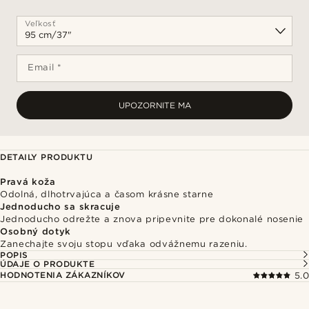
Veľkosť
Email *
UPOZORNITE MA
DETAILY PRODUKTU
Pravá koža
Odolná, dlhotrvajúca a časom krásne starne
Jednoducho sa skracuje
Jednoducho odrežte a znova pripevnite pre dokonalé nosenie
Osobný dotyk
Zanechajte svoju stopu vďaka odvážnemu razeniu.
POPIS
ÚDAJE O PRODUKTE
HODNOTENIA ZÁKAZNÍKOV
5.0