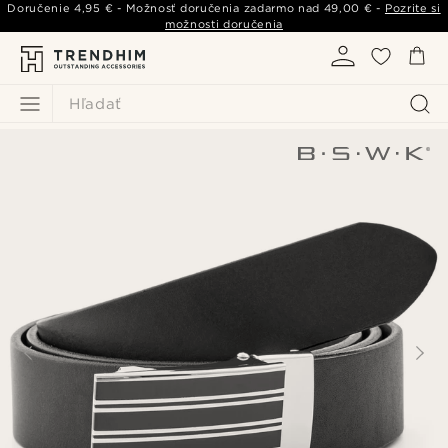
Doručenie
4,95 €
- Možnosť doručenia zadarmo nad
49,00 €
-
Pozrite si
možnosti doručenia
Hľadať