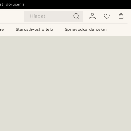
sti doručenia
Hľadať
re
Starostlivosť o telo
Sprievodca darčekmi