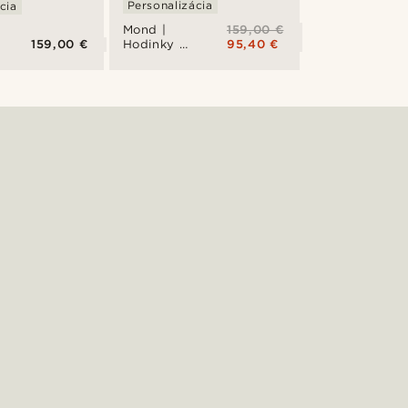
Personalizácia
cia
159,00 €
Mond |
159,00 €
95,40 €
Hodinky z
nehrdzavejúcej
ocele v
čiernej
farbe s
meteoritom