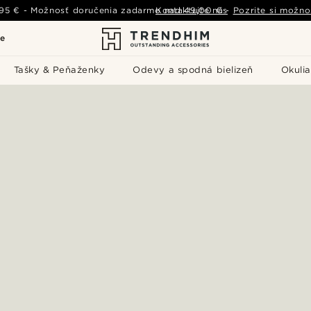
,95 €
-
Možnosť doručenia zadarmo nad
Kontaktujte nás
49,00 €
-
Pozrite si možno
le
Tašky & Peňaženky
Odevy a spodná bielizeň
Okulia