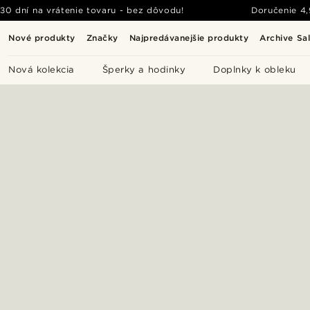
30 dní na vrátenie tovaru - bez dôvodu!
Doručenie
4
Nové produkty
Značky
Najpredávanejšie produkty
Archive Sa
Nová kolekcia
Šperky a hodinky
Doplnky k obleku