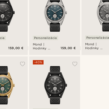
Personalizáci
cia
Personalizácia
Mond |
Mond |
159,00 €
159,00 €
Hodinky z
Hodinky z
nehrdzavejúc
nehrdzavejúcej
ocele v
ocele v
striebornej
úcej
striebornej
-40%
farbe so
farbe s
sivým
modrým
meteoritom
meteoritom