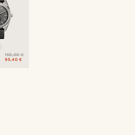
a
159,00 €
95,40 €
ej