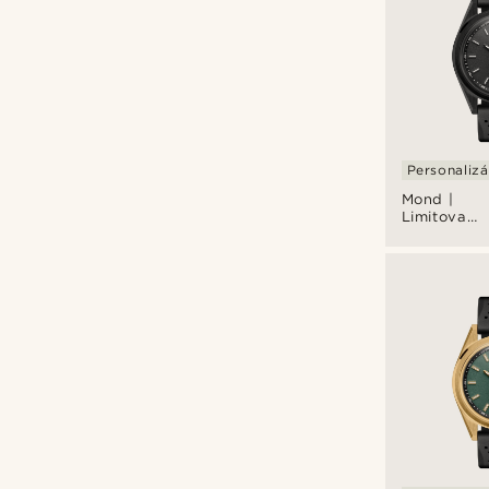
Personalizá
Mond |
Limitovaná
edícia -
Hodinky z
nehrdzavej
ocele v
čiernej
farbe s
meteoritom