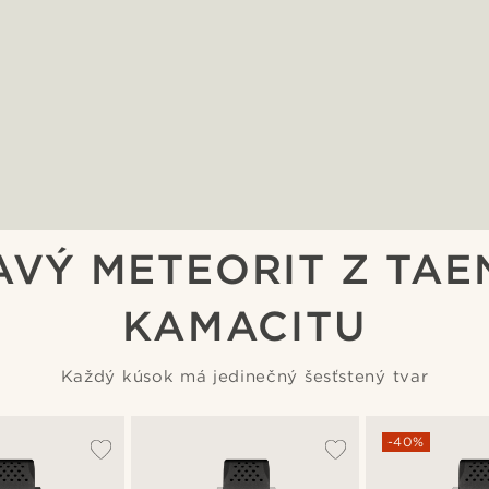
AVÝ METEORIT Z TAEN
KAMACITU
Každý kúsok má jedinečný šesťstený tvar
-40%