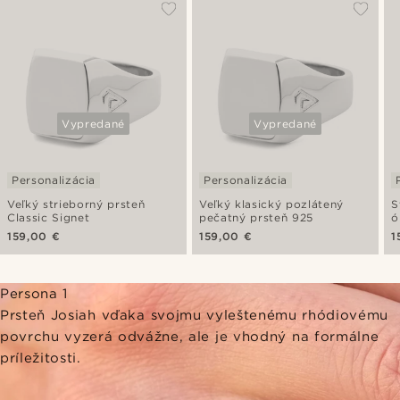
Vypredané
Vypredané
Personalizácia
Personalizácia
Veľký strieborný prsteň
Veľký klasický pozlátený
S
Classic Signet
pečatný prsteň 925
ó
159,00 €
159,00 €
1
Persona 1
Prsteň Josiah vďaka svojmu vyleštenému rhódiovému
povrchu vyzerá odvážne, ale je vhodný na formálne
príležitosti.