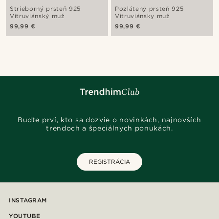
Strieborný prsteň 925
Pozlátený prsteň 925
Vitruviánský muž
Vitruviánsky muž
99,99 €
99,99 €
Buďte prví, kto sa dozvie o novinkách, najnovších
trendoch a špeciálnych ponukách.
REGISTRÁCIA
INSTAGRAM
YOUTUBE