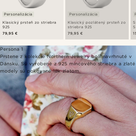
Personalizácia
Personalizácia
Klasický prsteň zo striebra
Klasický pozlátený prsteň zo
S
925
striebra 925
S
79,95 €
79,95 €
1
Persona 1
Prstene z kolekcie Northern Jewelry boli navrhnuté v
Dánsku. Sú vyrobené z 925 mincového striebra a zlaté
modely sú pokované 18k zlatom.