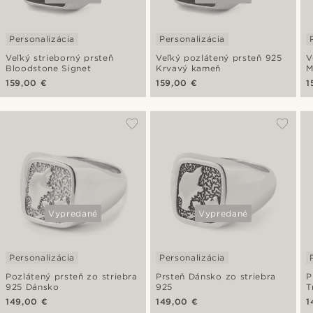
Personalizácia
Personalizácia
Veľký strieborný prsteň
Veľký pozlátený prsteň 925
V
Bloodstone Signet
Krvavý kameň
M
159,00 €
159,00 €
1
Vypredané
Vypredané
Personalizácia
Personalizácia
Pozlátený prsteň zo striebra
Prsteň Dánsko zo striebra
P
925 Dánsko
925
T
149,00 €
149,00 €
1