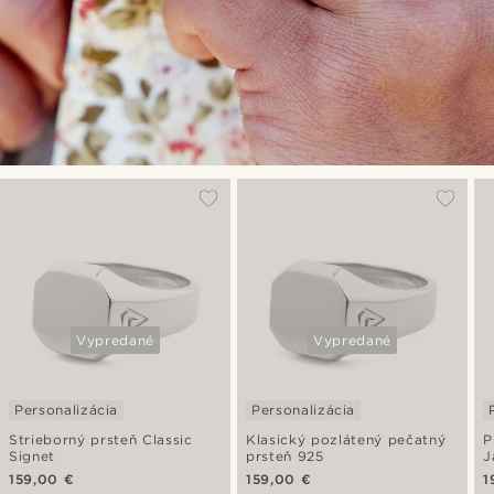
Vypredané
Vypredané
Personalizácia
Personalizácia
Strieborný prsteň Classic
Klasický pozlátený pečatný
P
Signet
prsteň 925
J
159,00 €
159,00 €
1