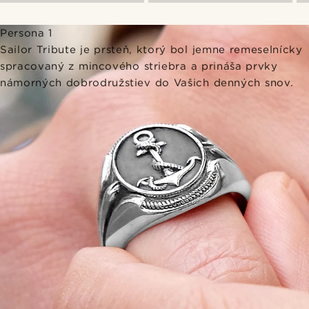
Persona 1
Sailor Tribute je prsteň, ktorý bol jemne remeselnícky
spracovaný z mincového striebra a prináša prvky
námorných dobrodružstiev do Vašich denných snov.