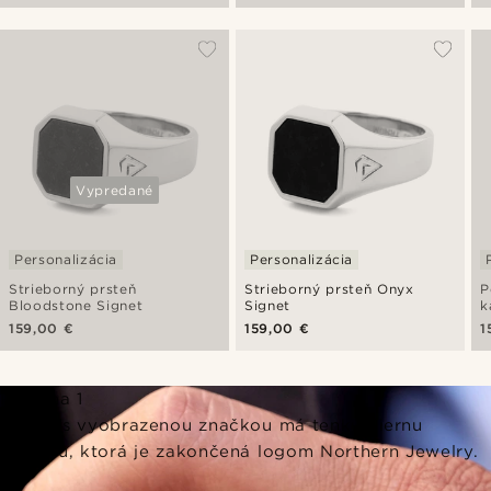
Vypredané
Personalizácia
Personalizácia
Strieborný prsteň
Strieborný prsteň Onyx
P
Bloodstone Signet
Signet
k
159,00 €
159,00 €
1
Persona 1
Prsteň s vyobrazenou značkou má tenkú čiernu
kontúru, ktorá je zakončená logom Northern Jewelry.