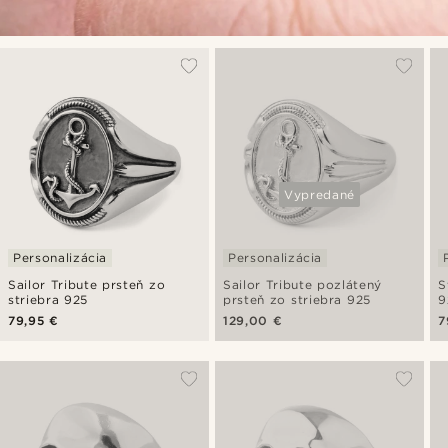
Vypredané
Personalizácia
Personalizácia
Sailor Tribute prsteň zo
Sailor Tribute pozlátený
S
striebra 925
prsteň zo striebra 925
9
79,95 €
129,00 €
7