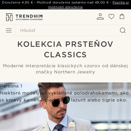
Doručenie
4,95 €
- Možnosť doručenia zadarmo nad
49,00 €
-
Pozrite si
možnosti doručenia
Hľadať
KOLEKCIA PRSTEŇOV
CLASSICS
Moderné interpretácie klasických vzorov od dánskej
značky Northern Jewelry
Persona 1
Niektoré modely sú vykladané polodrahokamami, ako
je krvavý kameň Bloodstone, lazurit alebo tigrie oko.