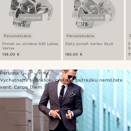
Vypredané
Vypredané
Personalizácia
Personalizácia
Prsteň zo striebra 925 Lebka
Zlatý prsteň Vertex Skull
S
Vertex
9
159,00 €
185,00 €
7
Persona 1
Vychutnajte si dnešok, pretože zajtrajšku nemôžete
veriť. Carpe Diem.