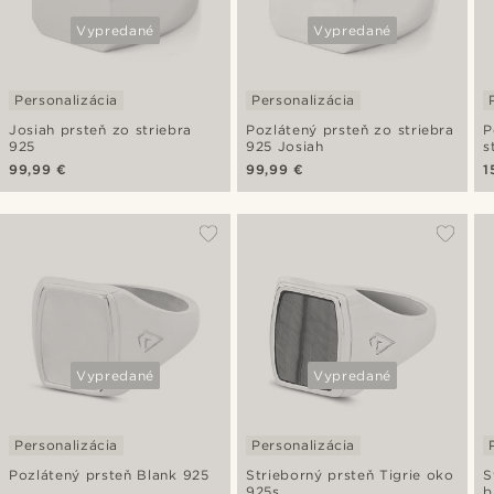
Vypredané
Vypredané
Personalizácia
Personalizácia
Josiah prsteň zo striebra
Pozlátený prsteň zo striebra
P
925
925 Josiah
s
99,99 €
99,99 €
1
Vypredané
Vypredané
Personalizácia
Personalizácia
Pozlátený prsteň Blank 925
Strieborný prsteň Tigrie oko
S
925s
b