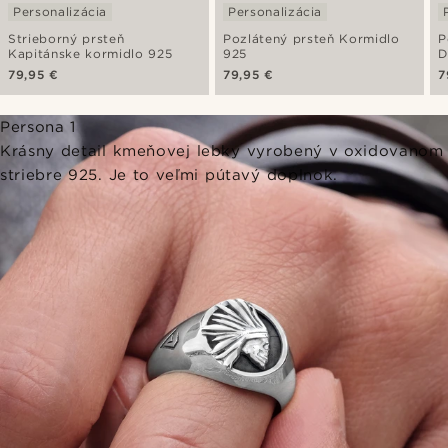
Personalizácia
Personalizácia
Strieborný prsteň
Pozlátený prsteň Kormidlo
P
Kapitánske kormidlo 925
925
D
79,95 €
79,95 €
7
Persona 1
Krásny detail kmeňovej lebky vyrobený v oxidovanom
striebre 925. Je to veľmi pútavý doplnok.