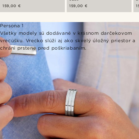
159,00 €
159,00 €
1
Persona 1
Všetky modely sú dodávané v krásnom darčekovom
vrecúšku. Vrecko slúži aj ako skvelý úložný priestor a
chráni prstene pred poškriabaním.