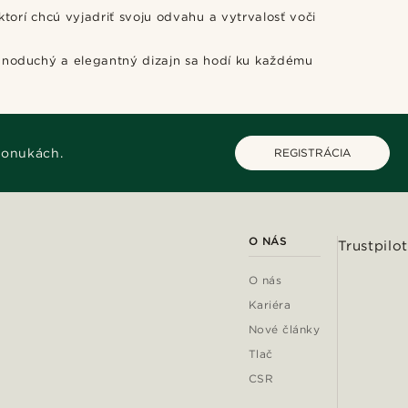
orí chcú vyjadriť svoju odvahu a vytrvalosť voči
ednoduchý a elegantný dizajn sa hodí ku každému
ponukách.
REGISTRÁCIA
O NÁS
Trustpilot
O nás
Kariéra
Nové články
Tlač
CSR