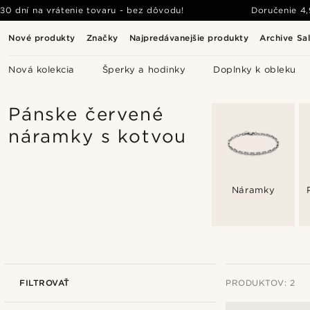
30 dní na vrátenie tovaru - bez dôvodu!
Doručenie
4
Nové produkty
Značky
Najpredávanejšie produkty
Archive Sa
Nová kolekcia
Šperky a hodinky
Doplnky k obleku
Pánske červené
náramky s kotvou
Náramky
FILTROVAŤ
PRODUKTOV: 2