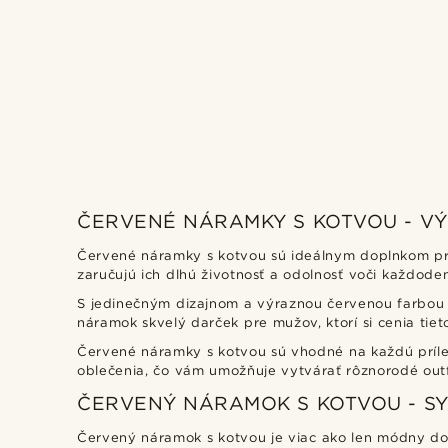
Tailor Toki
(2)
ČERVENÉ NÁRAMKY S KOTVOU - V
Červené náramky s kotvou sú ideálnym doplnkom pre 
zaručujú ich dlhú životnosť a odolnosť voči každod
€
€
S jedinečným dizajnom a výraznou červenou farbou 
Typy personalizácie
náramok skvelý darček pre mužov, ktorí si cenia tiet
Gravírovateľné
(2)
Červené náramky s kotvou sú vhodné na každú príleži
oblečenia, čo vám umožňuje vytvárať rôznorodé out
ČERVENÝ NÁRAMOK S KOTVOU - SY
Červený náramok s kotvou je viac ako len módny dop