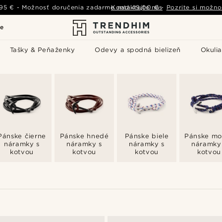
,95 €
-
Možnosť doručenia zadarmo nad
Kontaktujte nás
49,00 €
-
Pozrite si možno
le
Tašky & Peňaženky
Odevy a spodná bielizeň
Okulia
Pánske čierne
Pánske hnedé
Pánske biele
Pánske mo
náramky s
náramky s
náramky s
náramky
kotvou
kotvou
kotvou
kotvou