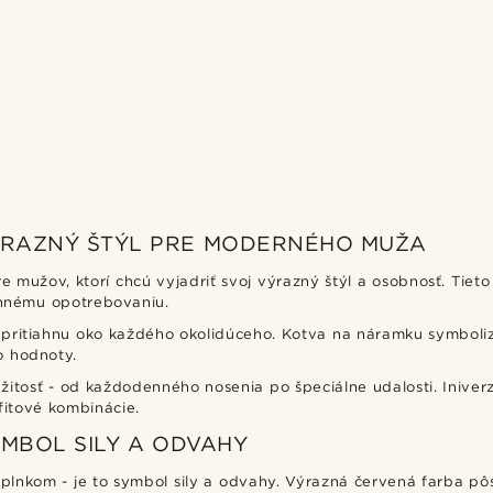
ÝRAZNÝ ŠTÝL PRE MODERNÉHO MUŽA
mužov, ktorí chcú vyjadriť svoj výrazný štýl a osobnosť. Tieto
ennému opotrebovaniu.
pritiahnu oko každého okolidúceho. Kotva na náramku symbolizu
o hodnoty.
tosť - od každodenného nosenia po špeciálne udalosti. Iniverz
fitové kombinácie.
MBOL SILY A ODVAHY
lnkom - je to symbol sily a odvahy. Výrazná červená farba pôs