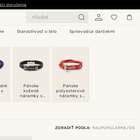
sti doručenia
Hľadať
re
Starostlivosť o telo
Sprievodca darčekmi
dré
Pánske
Pánske
 s
kožené
polyesterové
náramky s
náramky s
kotvou
kotvou
ZORADIŤ PODĽA:
NAJPOPULÁRNEJŠIE