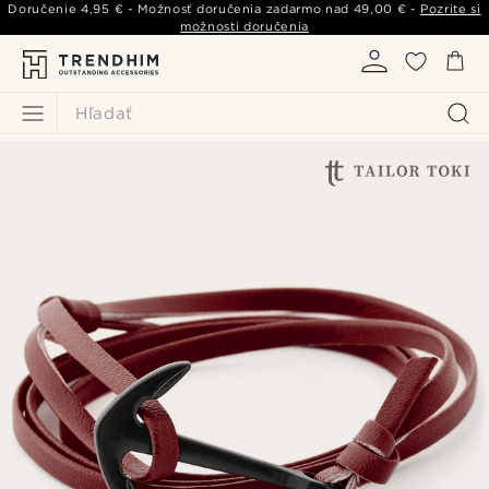
Doručenie
4,95 €
- Možnosť doručenia zadarmo nad
49,00 €
-
Pozrite si
možnosti doručenia
Hľadať