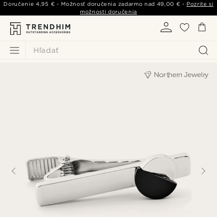
Doručenie
4,95 €
- Možnosť doručenia zadarmo nad
49,00 €
-
Pozrite si
možnosti doručenia
Hľadať