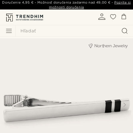
Doručenie
4,95 €
- Možnosť doručenia zadarmo nad
49,00 €
-
Pozrite si
možnosti doručenia
Hľadať