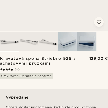
Kravatová spona Striebro 925 s
129,00 €
achátovými prúžkami
5.0
Gravírovať
Doručenie Zadarmo
Vypredané
Chcete dostať upozornenie, keď bude produkt znova