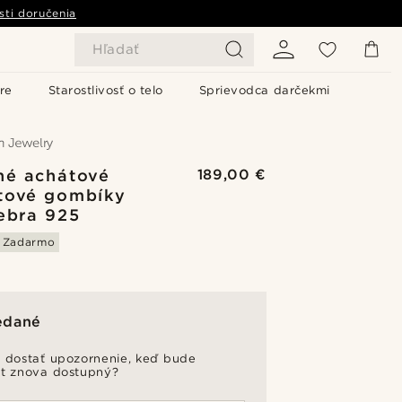
sti doručenia
Hľadať
re
Starostlivosť o telo
Sprievodca darčekmi
né achátové
189,00 €
tové gombíky
iebra 925
e Zadarmo
edané
 dostať upozornenie, keď bude
t znova dostupný?