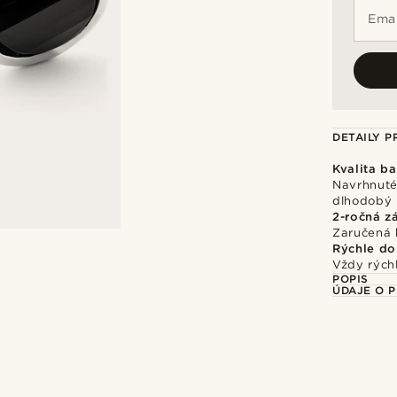
Emai
DETAILY 
Kvalita b
Navrhnuté 
dlhodobý 
2-ročná z
Zaručená 
Rýchle do
Vždy rýchl
POPIS
ÚDAJE O 