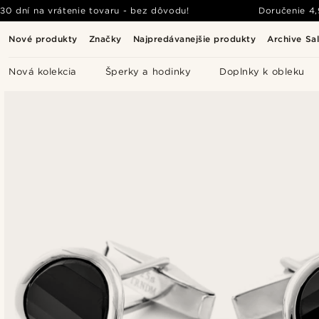
30 dní na vrátenie tovaru - bez dôvodu!
Doručenie
4
Nové produkty
Značky
Najpredávanejšie produkty
Archive Sa
Nová kolekcia
Šperky a hodinky
Doplnky k obleku