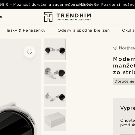
,95 €
-
Možnosť doručenia zadarmo nad
Kontaktujte nás
49,00 €
-
Pozrite si možno
le
Tašky & Peňaženky
Odevy a spodná bielizeň
Okulia
Moder
manže
zo str
Doručeni
Vypr
Chcete
produk