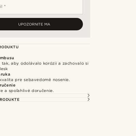
l *
UPOZORNITE MA
PRODUKTU
ambusu
tak, aby odolávalo korózii a zachovalo si
lesk
áruka
kvalita pre sebavedomé nosenie.
ručenie
e a spoľahlivé doručenie.
PRODUKTE