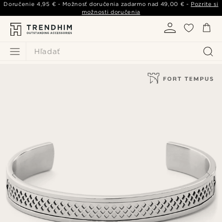
Doručenie
4,95 €
- Možnosť doručenia zadarmo nad
49,00 €
-
Pozrite si
možnosti doručenia
Hľadať