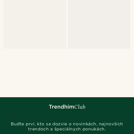
Buďte prví, kto sa dozvie o novinkách, najnovších
trendoch a špeciálnych ponukách.