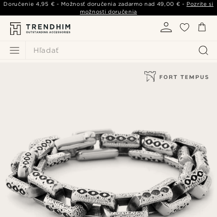
Doručenie
4,95 €
- Možnosť doručenia zadarmo nad
49,00 €
-
Pozrite si
možnosti doručenia
Hľadať