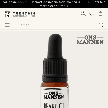
Doručenie
4,95 €
- Možnosť doručenia zadarmo nad
49,00 €
-
Pozrite si
možnosti doručenia
Hľadať