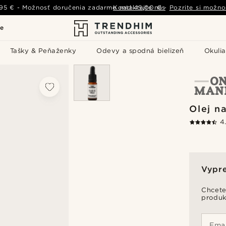
,95 €
-
Možnosť doručenia zadarmo nad
Kontaktujte nás
49,00 €
-
Pozrite si možno
le
Tašky & Peňaženky
Odevy a spodná bielizeň
Okulia
Olej n
4
Vypr
Chcete
produk
Emai