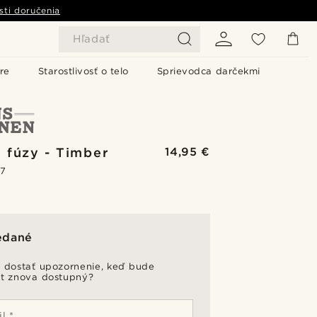
sti doručenia
Hľadať
re
Starostlivosť o telo
Sprievodca darčekmi
a fúzy - Timber
14,95 €
.7
edané
 dostať upozornenie, keď bude
t znova dostupný?
l *