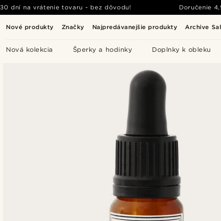
30 dní na vrátenie tovaru - bez dôvodu!
Doručenie
4
Nové produkty
Značky
Najpredávanejšie produkty
Archive Sa
Nová kolekcia
Šperky a hodinky
Doplnky k obleku