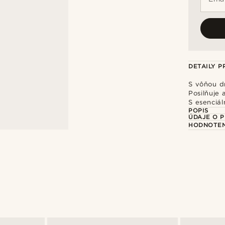
DETAILY 
S vôňou d
Posilňuje 
S esenciál
POPIS
ÚDAJE O 
HODNOTEN