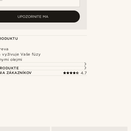
UPOZORNITE MA
PRODUKTU
reva
a vyživuje Vaše fúzy
nymi olejmi
PRODUKTE
IA ZÁKAZNÍKOV
4.7