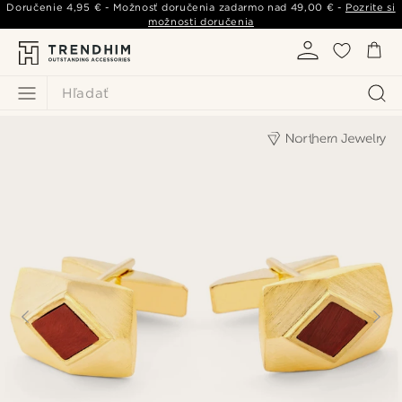
Doručenie
4,95 €
- Možnosť doručenia zadarmo nad
49,00 €
-
Pozrite si
možnosti doručenia
Hľadať