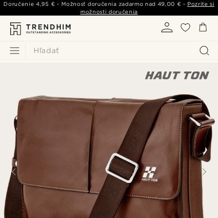
Doručenie
4,95 €
- Možnosť doručenia zadarmo nad
49,00 €
-
Pozrite si
možnosti doručenia
Hľadať