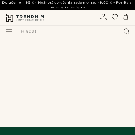
Doručenie
4,95 €
- Možnosť doručenia zadarmo nad
49,00 €
-
Pozrite si
možnosti doručenia
Hľadať