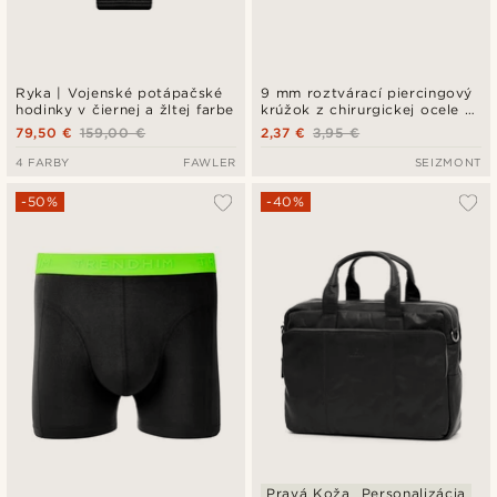
Ryka | Vojenské potápačské
9 mm roztvárací piercingový
hodinky v čiernej a žltej farbe
krúžok z chirurgickej ocele v
striebornej farbe
79,50 €
159,00 €
2,37 €
3,95 €
4 FARBY
FAWLER
SEIZMONT
-50%
-40%
Pravá Koža
Personalizácia