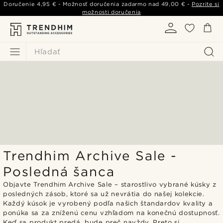
Doručenie
4,95 €
- Možnosť doručenia zadarmo nad
49,00 €
-
Pozrite si
možnosti doručenia
Hľadať
Trendhim Archive Sale -
Posledná šanca
Objavte Trendhim Archive Sale – starostlivo vybrané kúsky z
posledných zásob, ktoré sa už nevrátia do našej kolekcie.
Každý kúsok je vyrobený podľa našich štandardov kvality a
ponúka sa za zníženú cenu vzhľadom na konečnú dostupnosť.
Keď sa produkt predá, bude preč navždy. Preto si