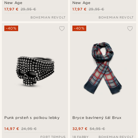
New Age
New Age
17,97 €
29,95 €
17,97 €
29,95 €
BOHEMIAN REVOLT
BOHEMIAN REVOLT
-40%
-40%
Punk prsteň s polkou lebky
Bryce bavlnený šál Brux
14,97 €
24,95 €
32,97 €
54,95 €
FORT TEMPUS
18 FARBY
BOHEMIAN REVOLT