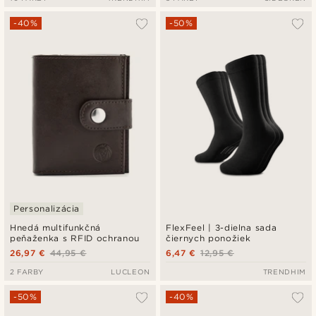
-40%
-50%
Personalizácia
Hnedá multifunkčná
FlexFeel | 3-dielna sada
peňaženka s RFID ochranou
čiernych ponožiek
26,97 €
44,95 €
6,47 €
12,95 €
2 FARBY
LUCLEON
TRENDHIM
-50%
-40%