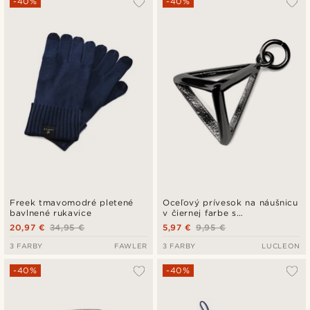
-40%
-40%
Freek tmavomodré pletené
Oceľový prívesok na náušnicu
bavlnené rukavice
v čiernej farbe s
trojuholníkom
20,97 €
34,95 €
5,97 €
9,95 €
3 FARBY
FAWLER
3 FARBY
LUCLEON
-40%
-40%