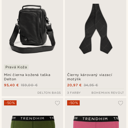
Pravá Koža
Mini čierna kožená taška
Čierny károvaný viazací
Delton
motýlik
95,40 €
159,00 €
20,97 €
34,95 €
DELTON BAGS
3 FARBY
BOHEMIAN REVOLT
-50%
-50%