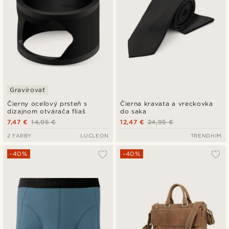
Gravírovať
Čierny oceľový prsteň s
Čierna kravata a vreckovka
dizajnom otvárača fliaš
do saka
7,47 €
14,95 €
12,47 €
24,95 €
2 FARBY
LUCLEON
TRENDHIM
-40%
-40%