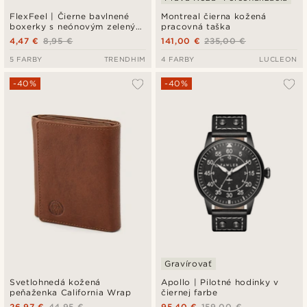
FlexFeel | Čierne bavlnené
Montreal čierna kožená
boxerky s neónovým zeleným
pracovná taška
pásom
4,47 €
8,95 €
141,00 €
235,00 €
5 FARBY
TRENDHIM
4 FARBY
LUCLEON
-40%
-40%
Gravírovať
Svetlohnedá kožená
Apollo | Pilotné hodinky v
peňaženka California Wrap
čiernej farbe
26,97 €
44,95 €
95,40 €
159,00 €