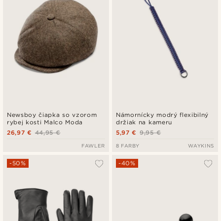
Newsboy čiapka so vzorom
Námornícky modrý flexibilný
rybej kosti Malco Moda
držiak na kameru
26,97 €
44,95 €
5,97 €
9,95 €
FAWLER
8 FARBY
WAYKINS
-50%
-40%