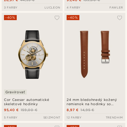
3 FARBY
LUCLEON
4 FARBY
FAWLER
-40%
-40%
Gravírovať
Cor Caesar automatické
24 mm bledohnedý kožený
skeletové hodinky
remienok na hodinky so
sponou v striebornej farbe -
95,40 €
159,00 €
8,97 €
14,95 €
rýchle odopnutie
5 FARBY
SEIZMONT
12 FARBY
TRENDHIM