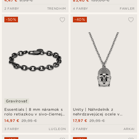
4,47 €
8,95 €
83,40 €
139,00 €
2 FARBY
TRENDHIM
4 FARBY
FAWLER
-50%
-40%
Gravírovať
Essentials | 8 mm náramok s
Unity | Náhrdelník z
rolo retiazkou v sivo-čiernej
nehrdzavejúcej ocele v
farbe
striebornej farbe s príveskom
14,97 €
29,95 €
17,97 €
29,95 €
v tvare Buddhu
3 FARBY
LUCLEON
2 FARBY
ARKAI