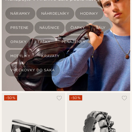
NÁRAMKY
NÁHRDELNÍKY
HODINKY
PRSTENE
NÁUŠNICE
ČIAPKY
ŠÁLY
OPASKY
TAŠKY
PEŇAŽENKY
MOTÝLIKY
KRAVATY
VRECKOVKY DO SAKA
-50%
-50%