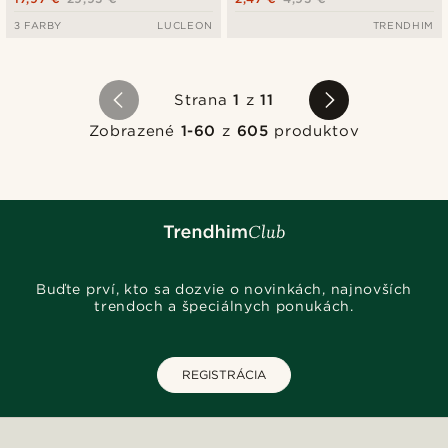
3 FARBY
LUCLEON
TRENDHIM
Strana
1
z
11
Zobrazené
1-60
z
605
produktov
Buďte prví, kto sa dozvie o novinkách, najnovších
trendoch a špeciálnych ponukách.
REGISTRÁCIA