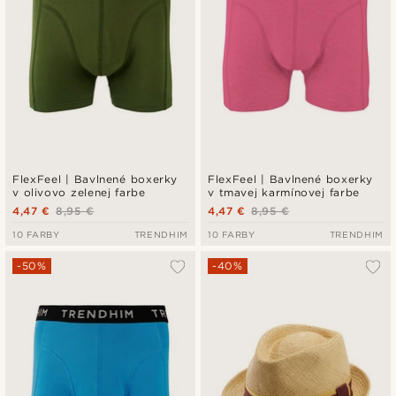
FlexFeel | Bavlnené boxerky
FlexFeel | Bavlnené boxerky
v olivovo zelenej farbe
v tmavej karmínovej farbe
4,47 €
8,95 €
4,47 €
8,95 €
10 FARBY
TRENDHIM
10 FARBY
TRENDHIM
-50%
-40%