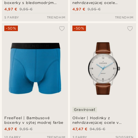
boxerky s bledomodrým
nehrdzavejúcej ocele
pásom
Trendhim
4,97 €
9,95 €
4,97 €
9,95 €
5 FARBY
TRENDHIM
TRENDHIM
-50%
-50%
Gravírovať
FreeFeel | Bambusové
Olivier | Hodinky z
boxerky v sýtej modrej farbe
nehrdzavejúcej ocele v
striebornej a modrej farbe
4,97 €
9,95 €
47,47 €
94,95 €
10 FARBY
TRENDHIM
3 FARBY
SIDEGREN