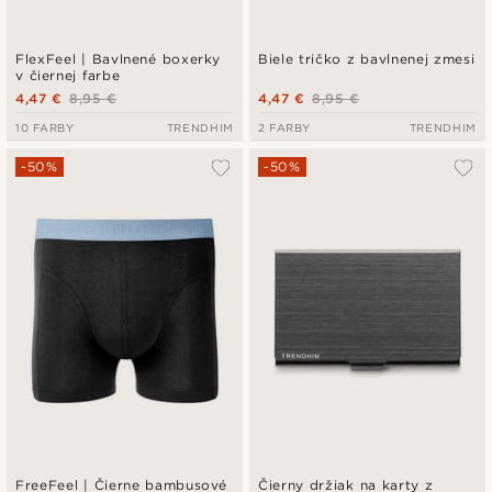
FlexFeel | Bavlnené boxerky
Biele tričko z bavlnenej zmesi
v čiernej farbe
4,47 €
8,95 €
4,47 €
8,95 €
10 FARBY
TRENDHIM
2 FARBY
TRENDHIM
-50%
-50%
FreeFeel | Čierne bambusové
Čierny držiak na karty z