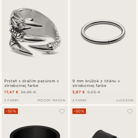
Prsteň s dračím pazúrom v
9 mm krúžok z titánu v
striebornej farbe
striebornej farbe
17,47 €
34,95 €
5,97 €
9,95 €
2 FARBY
MOODY MASON
3 FARBY
LUCLEON
-50%
-50%