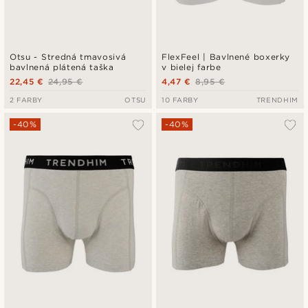
Otsu - Stredná tmavosivá
FlexFeel | Bavlnené boxerky
bavlnená plátená taška
v bielej farbe
22,45 €
24,95 €
4,47 €
8,95 €
2 FARBY
OTSU
10 FARBY
TRENDHIM
-40%
-40%