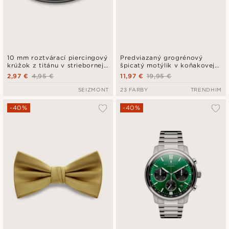
10 mm roztvárací piercingový
Predviazaný grogrénový
krúžok z titánu v striebornej
špicatý motýlik v koňakovej
farbe
farbe
2,97 €
4,95 €
11,97 €
19,95 €
SEIZMONT
23 FARBY
TRENDHIM
-40%
-40%