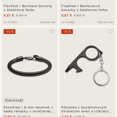
FlexFeel | Bavlnené boxerky
FreeFeel | Bambusové
v bledosivej farbe
boxerky v bledosivej farbe
5,37 €
8,95 €
5,97 €
9,95 €
10 FARBY
TRENDHIM
10 FARBY
TRENDHIM
-40%
-50%
Gravírovať
Essentials | 6 mm náramok z
Kľúčenka s bezdotykovým
hadej retiazky v sivočiernej
otváračom dverí a stláčačom
farbe
gombíkov
17,97 €
29,95 €
2,47 €
4,95 €