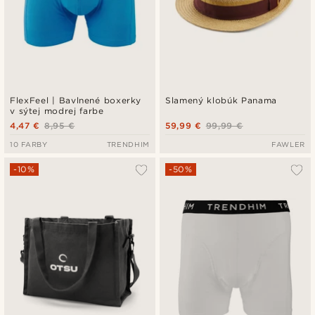
FlexFeel | Bavlnené boxerky
Slamený klobúk Panama
v sýtej modrej farbe
4,47 €
8,95 €
59,99 €
99,99 €
10 FARBY
TRENDHIM
FAWLER
-10%
-50%