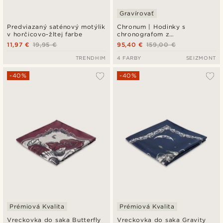
Gravírovať
Predviazaný saténový motýlik
Chronum | Hodinky s
v horčicovo-žltej farbe
chronografom z
nehrdzavejúcej ocele v
11,97 €
19,95 €
95,40 €
159,00 €
striebornej a zelenej farbe
TRENDHIM
4 FARBY
SEIZMONT
-40%
-40%
Prémiová Kvalita
Prémiová Kvalita
Vreckovka do saka Butterfly
Vreckovka do saka Gravity