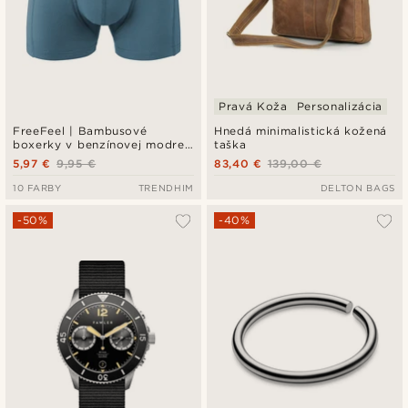
Pravá Koža
Personalizácia
FreeFeel | Bambusové
Hnedá minimalistická kožená
boxerky v benzínovej modrej
taška
farbe
5,97 €
9,95 €
83,40 €
139,00 €
10 FARBY
TRENDHIM
DELTON BAGS
-50%
-40%