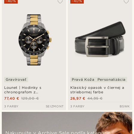
-40%
-40%
Gravírovať
Pravá Koža
Personalizácia
Lounet | Hodinky s
Klasický opasok v čiernej a
chronografom z
striebornej farbe
nehrdzavejúcej ocele v zlatej
77,40 €
129,00 €
26,97 €
44,95 €
a striebornej farbe
3 FARBY
SEIZMONT
3 FARBY
BSWK
Nakupujte v Archive Sale podľa kategórie