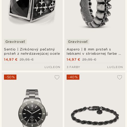
Gravírovať
Gravírovať
Sentio | Zirkónový pečatný
Aspero | 8 mm prsteň s
prsteň z nehrdzavejúcej ocele
lebkami v striebornej farbe z
nehrdzavejúcej ocele
14,97 €
29,95 €
14,97 €
29,95 €
LUCLEON
3 FARBY
LUCLEON
-50%
-40%