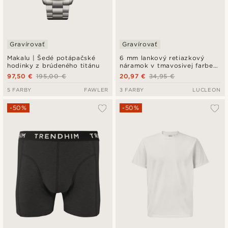
Gravírovať
Gravírovať
Makalu | Šedé potápačské
6 mm lankový retiazkový
hodinky z brúdeného titánu
náramok v tmavosivej farbe
Corwin Amager
97,50 €
195,00 €
20,97 €
34,95 €
5 FARBY
FAWLER
3 FARBY
LUCLEON
-50%
-50%