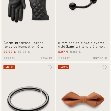
Čierne prešívané kožené
8 mm ohnutá činka s dvoma
rukavice kompatibilné s
guľôčkami z titánu v čiernom
dotykovou obrazovkou
tóne
29,97 €
59,95 €
5,97 €
9,95 €
2 FARBY
FAWLER
2 FARBY
SEIZMONT
-40%
-40%