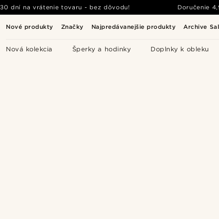
30 dní na vrátenie tovaru - bez dôvodu!
Doručenie
4
Nové produkty
Značky
Najpredávanejšie produkty
Archive Sa
Nová kolekcia
Šperky a hodinky
Doplnky k obleku