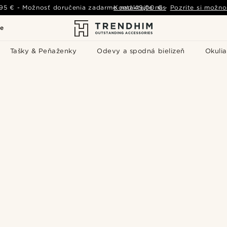
,95 €
-
Možnosť doručenia zadarmo nad
Kontaktujte nás
49,00 €
-
Pozrite si možno
le
Tašky & Peňaženky
Odevy a spodná bielizeň
Okulia