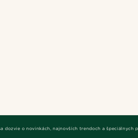
 sa dozvie o novinkách, najnovších trendoch a špeciálnych 