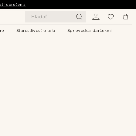
sti doručenia
Hľadať
re
Starostlivosť o telo
Sprievodca darčekmi