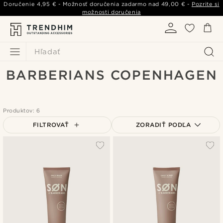
Doručenie
4,95 €
- Možnosť doručenia zadarmo nad
49,00 €
-
Pozrite si
možnosti doručenia
Hľadať
BARBERIANS COPENHAGEN
Produktov: 6
FILTROVAŤ
ZORADIŤ PODĽA
Najpopulárnejšie
Najnovšie
Najlacnejšie
Najdrahšie