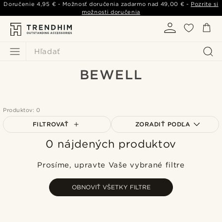
Doručenie
4,95 €
- Možnosť doručenia zadarmo nad
49,00 €
-
Pozrite si
možnosti doručenia
Hľadať
BEWELL
Produktov: 0
FILTROVAŤ
ZORADIŤ PODĽA
0 nájdených produktov
Najpopulárnejšie
Najnovšie
Prosíme, upravte Vaše vybrané filtre
Najlacnejšie
Najdrahšie
OBNOVIŤ VŠETKY FILTRE