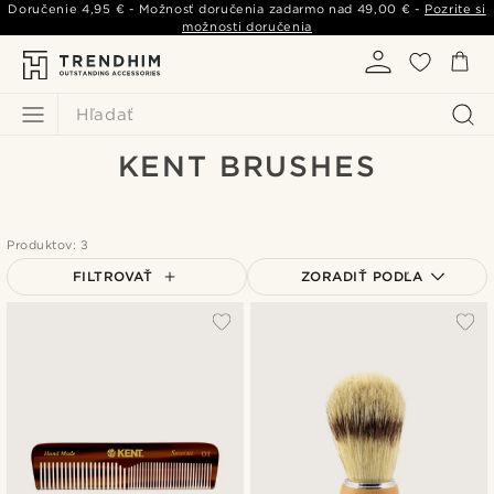
Doručenie
4,95 €
- Možnosť doručenia zadarmo nad
49,00 €
-
Pozrite si
možnosti doručenia
Hľadať
KENT BRUSHES
Produktov: 3
FILTROVAŤ
ZORADIŤ PODĽA
Najpopulárnejšie
Najnovšie
Najlacnejšie
Najdrahšie