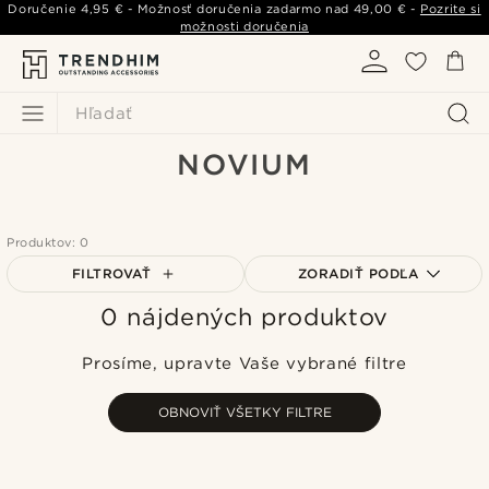
Doručenie
4,95 €
- Možnosť doručenia zadarmo nad
49,00 €
-
Pozrite si
možnosti doručenia
Hľadať
NOVIUM
Produktov: 0
FILTROVAŤ
ZORADIŤ PODĽA
0 nájdených produktov
Najpopulárnejšie
Najnovšie
Prosíme, upravte Vaše vybrané filtre
Najlacnejšie
Najdrahšie
OBNOVIŤ VŠETKY FILTRE