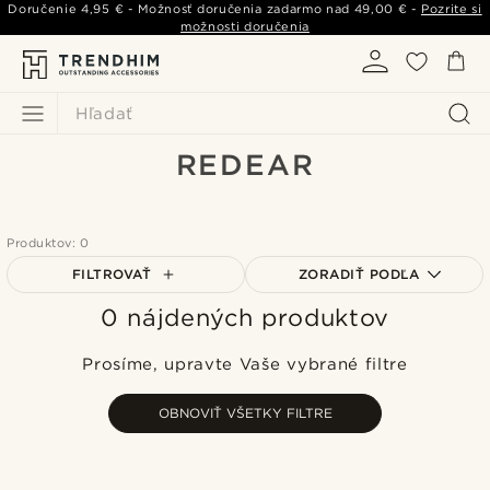
Doručenie
4,95 €
- Možnosť doručenia zadarmo nad
49,00 €
-
Pozrite si
možnosti doručenia
Hľadať
REDEAR
Produktov: 0
FILTROVAŤ
ZORADIŤ PODĽA
0 nájdených produktov
Najpopulárnejšie
Najnovšie
Prosíme, upravte Vaše vybrané filtre
Najlacnejšie
Najdrahšie
OBNOVIŤ VŠETKY FILTRE