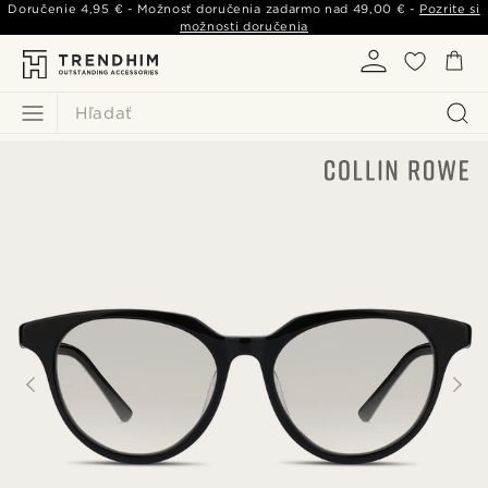
Doručenie
4,95 €
- Možnosť doručenia zadarmo nad
49,00 €
-
Pozrite si
možnosti doručenia
Hľadať