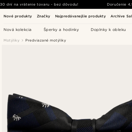
30 dní na vrátenie tovaru - bez dôvodu!
Doručenie
4
Nové produkty
Značky
Najpredávanejšie produkty
Archive Sa
Nová kolekcia
Šperky a hodinky
Doplnky k obleku
Motýliky
Predviazané motýliky