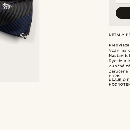
DETAILY 
Predviaza
Vždy má d
Nastavite
Rýchle a 
2-ročná z
Zaručená 
POPIS
ÚDAJE O 
HODNOTEN