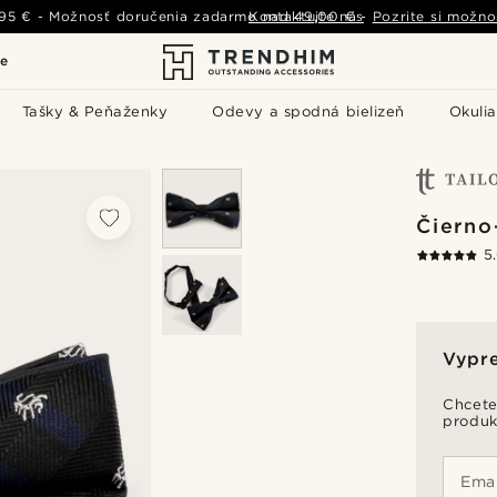
,95 €
-
Možnosť doručenia zadarmo nad
Kontaktujte nás
49,00 €
-
Pozrite si možno
le
Tašky & Peňaženky
Odevy a spodná bielizeň
Okulia
Čierno
5
Vypr
Chcete
produk
Emai