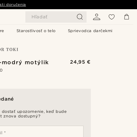
sti doručenia
Hľadať
re
Starostlivosť o telo
Sprievodca darčekmi
-modrý motýlik
24,95 €
.0
edané
 dostať upozornenie, keď bude
t znova dostupný?
l *