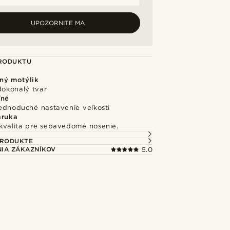
UPOZORNITE MA
PRODUKTU
ný motýlik
okonalý tvar
ľné
jednoduché nastavenie veľkosti
áruka
kvalita pre sebavedomé nosenie.
PRODUKTE
IA ZÁKAZNÍKOV
5.0