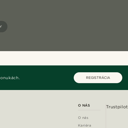
Y
ponukách.
REGISTRÁCIA
O NÁS
Trustpilot
O nás
Kariéra