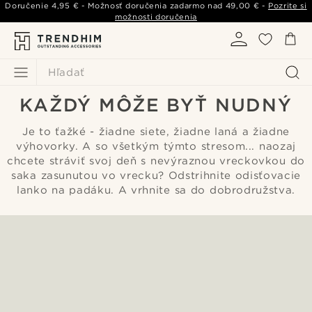
Doručenie
4,95 €
- Možnosť doručenia zadarmo nad
49,00 €
-
Pozrite si
možnosti doručenia
Hľadať
KAŽDÝ MÔŽE BYŤ NUDNÝ
Je to ťažké - žiadne siete, žiadne laná a žiadne
výhovorky. A so všetkým týmto stresom... naozaj
chcete stráviť svoj deň s nevýraznou vreckovkou do
saka zasunutou vo vrecku? Odstrihnite odisťovacie
lanko na padáku. A vrhnite sa do dobrodružstva.