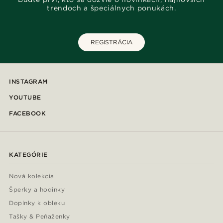
trendoch a špeciálnych ponukách.
REGISTRÁCIA
INSTAGRAM
YOUTUBE
FACEBOOK
KATEGÓRIE
Nová kolekcia
Šperky a hodinky
Doplnky k obleku
Tašky & Peňaženky