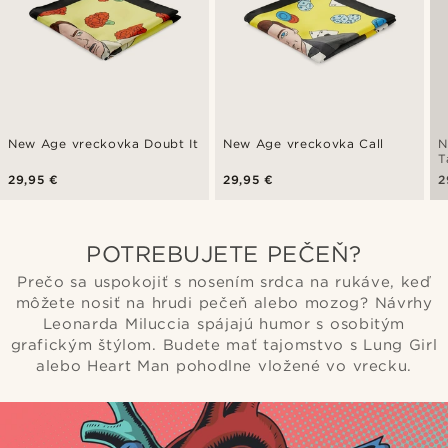
New Age vreckovka Doubt It
New Age vreckovka Call
N
T
29,95 €
29,95 €
2
POTREBUJETE PEČEŇ?
Prečo sa uspokojiť s nosením srdca na rukáve, keď
môžete nosiť na hrudi pečeň alebo mozog? Návrhy
Leonarda Miluccia spájajú humor s osobitým
grafickým štýlom. Budete mať tajomstvo s Lung Girl
alebo Heart Man pohodlne vložené vo vrecku.