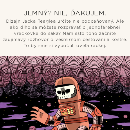
JEMNÝ? NIE, ĎAKUJEM.
Dizajn Jacka Teaglea určite nie podceňovaný. Ale
ako dlho sa môžete rozprávať o jednofarebnej
vreckovke do saka? Namiesto toho začnite
zaujímavý rozhovor o vesmírnom cestovaní a kostre.
To by sme si vypočuli oveľa radšej.