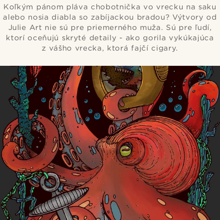
Koľkým pánom pláva chobotnička vo vrecku na saku
alebo nosia diabla so zabíjackou bradou? Výtvory od
Julie Art nie sú pre priemerného muža. Sú pre ľudí,
ktorí oceňujú skryté detaily - ako gorila vykúkajúca
z vášho vrecka, ktorá fajčí cigary.