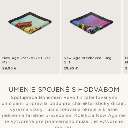
New Age vreckovka Liver
New Age vreckovka Lung
N
Man
Girl
M
29,95 €
29,95 €
2
UMENIE SPOJENÉ S HODVÁBOM
Spolupráca Bohemian Revolt s talentovanými
umelcami pripravila pôdu pre charakteristický dizajn,
výrazné vzory, ručne rolované okraje a krásne
jedinečné farebné prevedenie. Kolekcia New Age nie
je vytvorená pre priemerného muža... je vytvorená
pre vás.