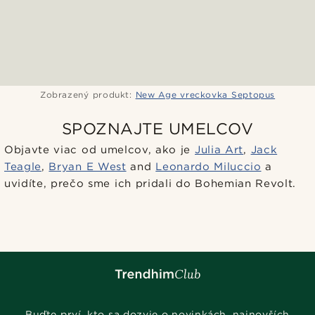
Zobrazený produkt:
New Age vreckovka Septopus
SPOZNAJTE UMELCOV
Objavte viac od umelcov, ako je
Julia Art
,
Jack
Teagle
,
Bryan E West
and
Leonardo Miluccio
a
uvidíte, prečo sme ich pridali do Bohemian Revolt.
Buďte prví, kto sa dozvie o novinkách, najnovších