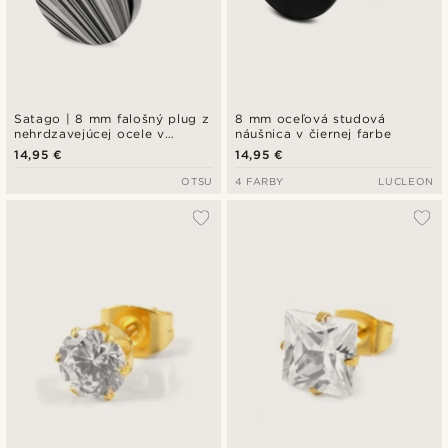
Satago | 8 mm falošný plug z
8 mm oceľová studová
nehrdzavejúcej ocele v
náušnica v čiernej farbe
čiernej a bielej farbe
14,95 €
14,95 €
OTSU
4 FARBY
LUCLEON