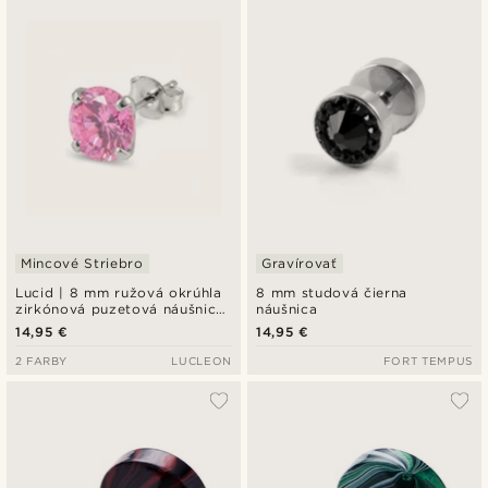
Mincové Striebro
Gravírovať
Lucid | 8 mm ružová okrúhla
8 mm studová čierna
zirkónová puzetová náušnica
náušnica
z mincového striebra 925
14,95 €
14,95 €
2 FARBY
LUCLEON
FORT TEMPUS