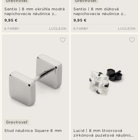
Gravírovať
Gravírovať
Sentio | 8 mm okrúhla modrá
Sentio | 8 mm dúhová
napichovacia náušnica z
napichovacia náušnica z
chirurgickej ocele
nehrdzavejúcej ocele
9,95 €
9,95 €
6 FARBY
LUCLEON
6 FARBY
LUCLEON
Gravírovať
Stud náušnica Square 8 mm
Lucid | 8 mm štvorcová
zirkónová puzetová náušnica
v čiernom matnom tóne z