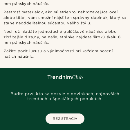
mm pánskych náušníc.
Pestrosť materiálov, ako sú striebro, nehrdzavejúca oceľ
alebo titán, vám umožní nájsť ten správny doplnok, ktorý sa
stane neoddeliteľnou súčasťou vášho štýlu.
Nech už hľadáte jednoduché gulôčkové náušnice alebo
zložitejšie dizajny, na našej stránke nájdete širokú škálu 8
mm pánskych náušníc.
Zažite pocit luxusu a výnimočnosti pri každom nosení
našich náušníc.
Buďte prví, kto sa dozvie o novinkách, najnovších
trendoch a špeciálnych ponukách.
REGISTRÁCIA