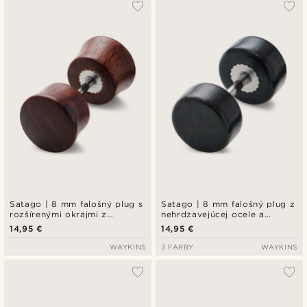
Satago | 8 mm falošný plug s
Satago | 8 mm falošný plug z
rozšírenými okrajmi z
nehrdzavejúcej ocele a
nehrdzavejúcej ocele a
tmavého dubového dreva
14,95 €
14,95 €
červeného dubového dreva
WAYKINS
3 FARBY
WAYKINS