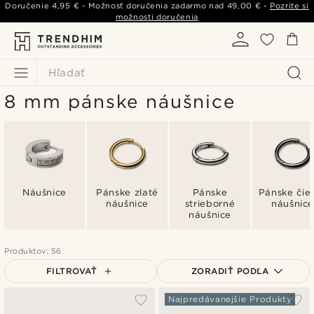
Doručenie
4,95 €
- Možnosť doručenia zadarmo nad
49,00 €
-
Pozrite si
možnosti doručenia
Hľadať
8 mm pánske náušnice
Náušnice
Pánske zlaté
Pánske
Pánske čie
náušnice
strieborné
náušnic
náušnice
Produktov: 56
FILTROVAŤ
ZORADIŤ PODĽA
Najpopulárnejšie
Najpredávanejšie Produkty