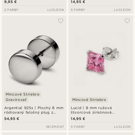
9,95 €
14,95 €
mincového striebra 925
2 FARBY
LUCLEON
5 FARBY
LUCLEON
Mincové Striebro
Gravírovať
Mincové Striebro
Argentia| 925s | Plochý 8 mm
Lucid | 8 mm ružová
ródiovaný falošný plug z
štvorcová zirkónová
mincového striebra
puzetová náušnica z
54,95 €
14,95 €
mincového striebra 925
SEIZMONT
5 FARBY
LUCLEON