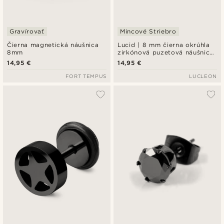
Gravírovať
Mincové Striebro
Čierna magnetická náušnica
Lucid | 8 mm čierna okrúhla
8mm
zirkónová puzetová náušnica
z mincového striebra 925
14,95 €
14,95 €
FORT TEMPUS
LUCLEON