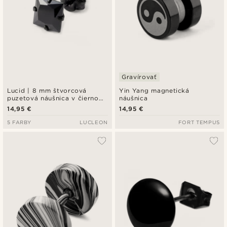
Gravírovať
Lucid | 8 mm štvorcová
Yin Yang magnetická
puzetová náušnica v čiernom
náušnica
tóne z mincového striebra
14,95 €
14,95 €
925
5 FARBY
LUCLEON
FORT TEMPUS