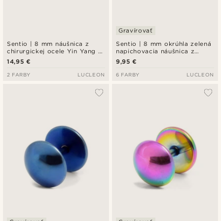
Gravírovať
Sentio | 8 mm náušnica z
Sentio | 8 mm okrúhla zelená
chirurgickej ocele Yin Yang v
napichovacia náušnica z
zlatom tóne
chirurgickej ocele
14,95 €
9,95 €
2 FARBY
LUCLEON
6 FARBY
LUCLEON