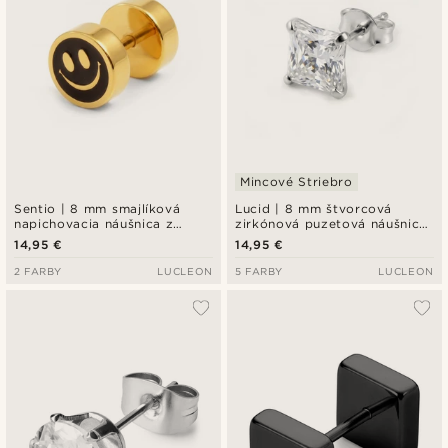
Mincové Striebro
Sentio | 8 mm smajlíková
Lucid | 8 mm štvorcová
napichovacia náušnica z
zirkónová puzetová náušnica
chirurgickej ocele
z mincového striebra 925
14,95 €
14,95 €
2 FARBY
LUCLEON
5 FARBY
LUCLEON