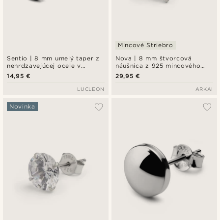
Mincové Striebro
Sentio | 8 mm umelý taper z
Nova | 8 mm štvorcová
nehrdzavejúcej ocele v
náušnica z 925 mincového
striebornej farbe s hviezdou
striebra so zirkónmi 7A
14,95 €
29,95 €
Premium
LUCLEON
ARKAI
Novinka