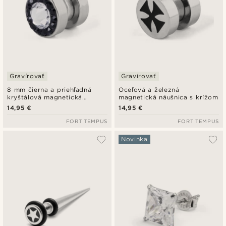
Gravírovať
Gravírovať
8 mm čierna a priehľadná
Oceľová a železná
kryštálová magnetická
magnetická náušnica s krížom
náušnica
14,95 €
14,95 €
FORT TEMPUS
FORT TEMPUS
Novinka