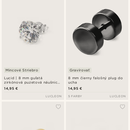
Najnovšie
Najlacnejšie
Najdrahšie
Mincové Striebro
Gravírovať
Lucid | 8 mm guľatá
8 mm čierny falošný plug do
zirkónová puzetová náušnica
ucha
z mincového striebra 925
14,95 €
14,95 €
LUCLEON
5 FARBY
LUCLEON