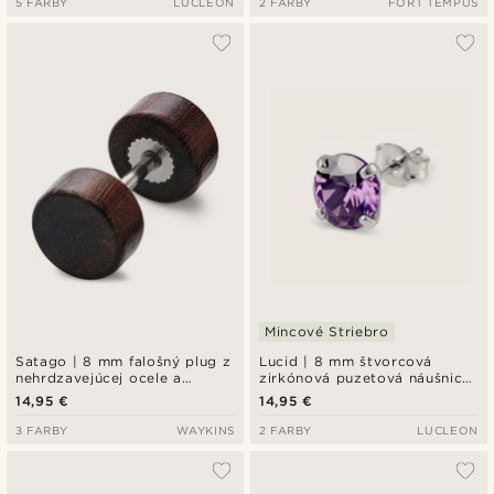
5 FARBY
LUCLEON
2 FARBY
FORT TEMPUS
Mincové Striebro
Satago | 8 mm falošný plug z
Lucid | 8 mm štvorcová
nehrdzavejúcej ocele a
zirkónová puzetová náušnica
červeného dubového dreva
v bledofialovom tóne z
14,95 €
14,95 €
mincového striebra 925
3 FARBY
WAYKINS
2 FARBY
LUCLEON