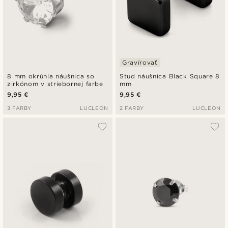
Gravírovať
8 mm okrúhla náušnica so
Stud náušnica Black Square 8
zirkónom v striebornej farbe
mm
9,95 €
9,95 €
3 FARBY
LUCLEON
2 FARBY
LUCLEON