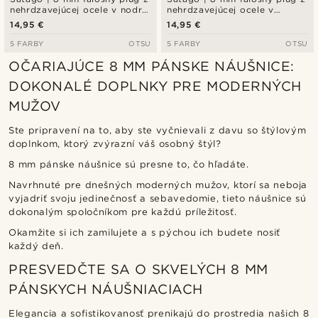
nehrdzavejúcej ocele v nodrej
nehrdzavejúcej ocele v
a ružovej farbe
čiernej a modrej farbe
14,95 €
14,95 €
5 FARBY
OTSU
5 FARBY
OTSU
OČARIAJÚCE 8 MM PÁNSKE NÁUŠNICE:
DOKONALÉ DOPLNKY PRE MODERNÝCH
MUŽOV
Ste pripravení na to, aby ste vyčnievali z davu so štýlovým
doplnkom, ktorý zvýrazní váš osobný štýl?
8 mm pánske náušnice sú presne to, čo hľadáte.
Navrhnuté pre dnešných moderných mužov, ktorí sa neboja
vyjadriť svoju jedinečnosť a sebavedomie, tieto náušnice sú
dokonalým spoločníkom pre každú príležitosť.
Okamžite si ich zamilujete a s pýchou ich budete nosiť
každý deň.
PRESVEDČTE SA O SKVELÝCH 8 MM
PÁNSKYCH NÁUŠNIACIACH
Elegancia a sofistikovanosť prenikajú do prostredia našich 8