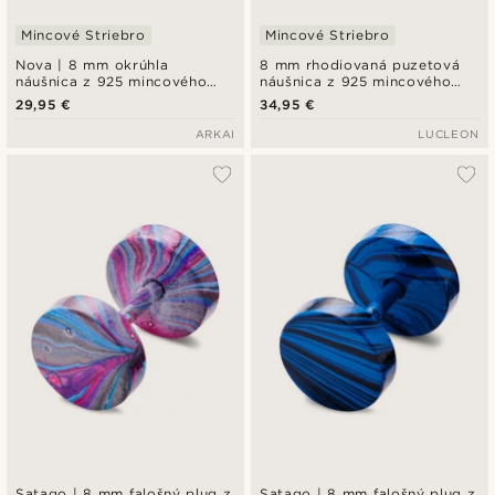
Mincové Striebro
Mincové Striebro
Nova | 8 mm okrúhla
8 mm rhodiovaná puzetová
náušnica z 925 mincového
náušnica z 925 mincového
striebra so zirkónmi 7A
striebra
29,95 €
34,95 €
Premium
ARKAI
LUCLEON
Satago | 8 mm falošný plug z
Satago | 8 mm falošný plug z