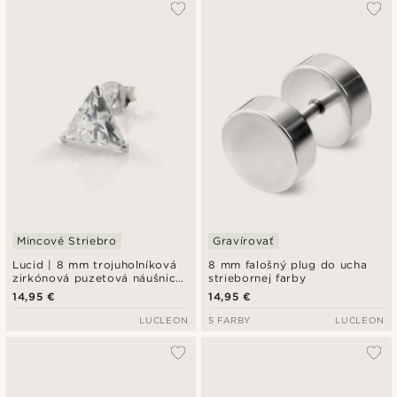
Mincové Striebro
Gravírovať
Lucid | 8 mm trojuholníková
8 mm falošný plug do ucha
zirkónová puzetová náušnica
striebornej farby
z mincového striebra 925
14,95 €
14,95 €
LUCLEON
5 FARBY
LUCLEON