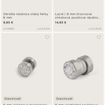
Okrúhla náušnica zlatej farby
Lucid | 8 mm štvorcová
8 mm
zirkónová puzetová náušnica
v zlatom tóne z mincového
9,95 €
14,95 €
striebra 925
3 FARBY
LUCLEON
LUCLEON
Gravírovať
Gravírovať
8 mm zirkónová magnetická
8 mm priehľadná kryštálová