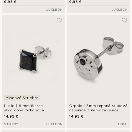
9,95 €
9,95 €
LUCLEON
LUCLEON
Mincové Striebro
Lucid | 8 mm čierna
Orphic | 8mm tepaná studová
štvorcová zirkónová
náušnica z nehrdzavejúcej
puzetová náušnica z
ocele v striebornej farbe a
14,95 €
14,95 €
mincového striebra 925
čiernym zirkónom
5 FARBY
LUCLEON
ARKAI