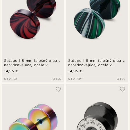
Satago | 8 mm falošný plug z
Satago | 8 mm falošný plug z
nehrdzavejúcej ocele v
nehrdzavejúcej ocele v
čiernej a červenej farbe
čiernej a zelenej farbe
14,95 €
14,95 €
5 FARBY
OTSU
5 FARBY
OTSU