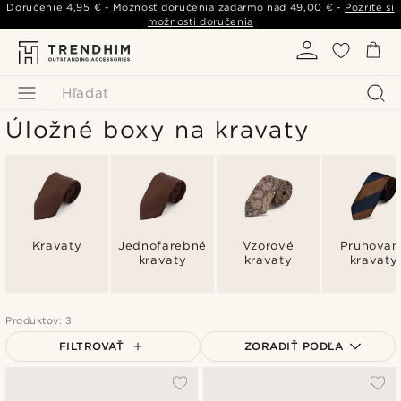
Doručenie
4,95 €
- Možnosť doručenia zadarmo nad
49,00 €
-
Pozrite si
možnosti doručenia
Hľadať
Úložné boxy na kravaty
Kravaty
Jednofarebné
Vzorové
Pruhovan
kravaty
kravaty
kravaty
Produktov: 3
FILTROVAŤ
ZORADIŤ PODĽA
Najpopulárnejšie