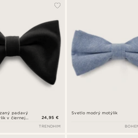
azaný padavý
Svetlo modrý motýlik
24,95 €
ik v čiernej
TRENDHIM
BOHE