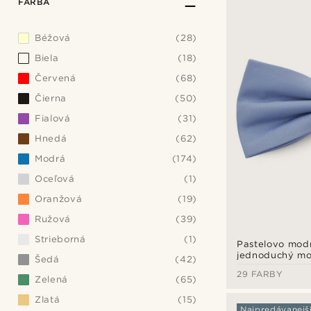
FARBA
Béžová
(28)
Biela
(18)
Červená
(68)
Čierna
(50)
Fialová
(31)
Hnedá
(62)
Modrá
(174)
Oceľová
(1)
Oranžová
(19)
Ružová
(39)
Strieborná
(1)
Pastelovo mod
jednoduchý mo
Šedá
(42)
29 FARBY
Zelená
(65)
Zlatá
(15)
Najpredávanejš