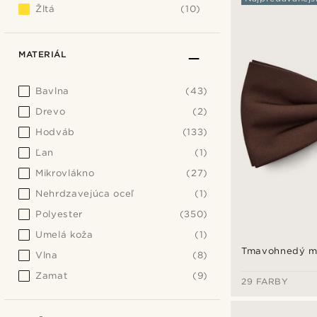
Žltá
(10)
MATERIÁL
Bavlna
(43)
Drevo
(2)
Hodváb
(133)
Ľan
(1)
Mikrovlákno
(27)
Nehrdzavejúca oceľ
(1)
Polyester
(350)
Umelá koža
(1)
Tmavohnedý mo
Vlna
(8)
Zamat
(9)
29 FARBY