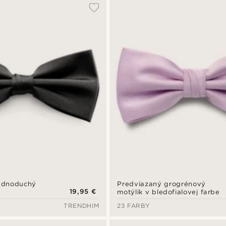
jednoduchý
Predviazaný grogrénový
19,95 €
motýlik v bledofialovej farbe
TRENDHIM
23 FARBY