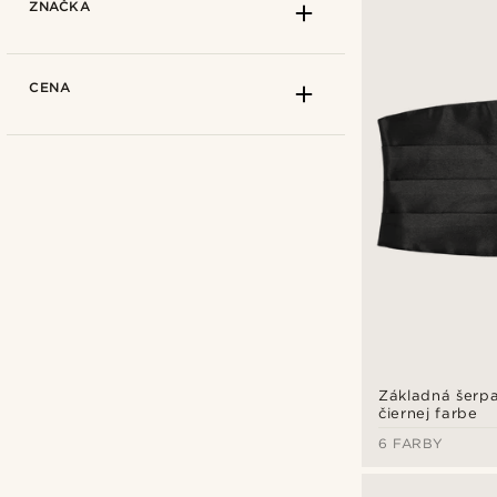
ZNAČKA
CENA
Základná šerpa 
Bohemian Revolt
(89)
čiernej farbe
Fawler
(4)
6 FARBY
Fort Tempus
(1)