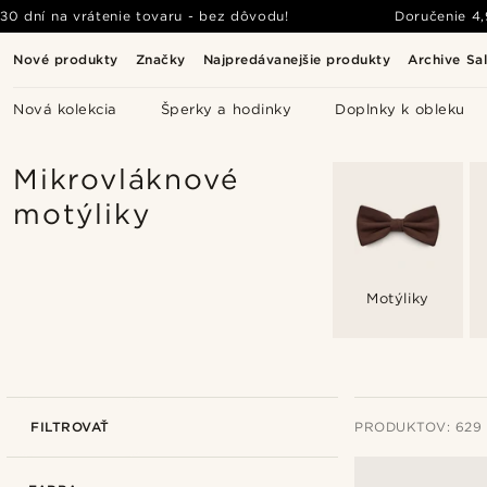
30 dní na vrátenie tovaru - bez dôvodu!
Doručenie
4
Nové produkty
Značky
Najpredávanejšie produkty
Archive Sa
Nová kolekcia
Šperky a hodinky
Doplnky k obleku
Mikrovláknové
motýliky
Motýliky
FILTROVAŤ
PRODUKTOV: 629