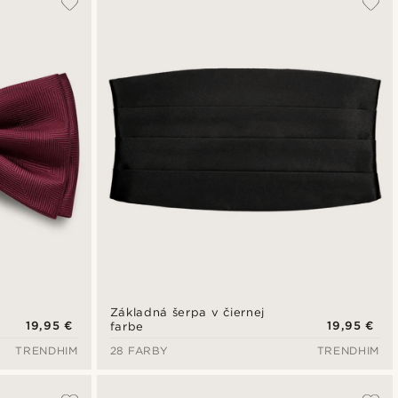
Najnovšie
Najlacnejšie
Najdrahšie
Základná šerpa v čiernej
19,95 €
19,95 €
farbe
TRENDHIM
28 FARBY
TRENDHIM