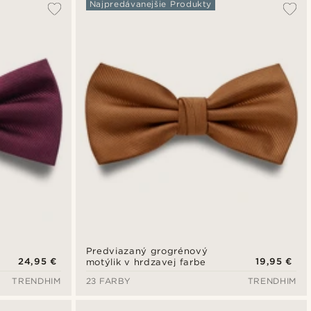
Najpredávanejšie Produkty
Predviazaný grogrénový
24,95 €
19,95 €
motýlik v hrdzavej farbe
TRENDHIM
23 FARBY
TRENDHIM