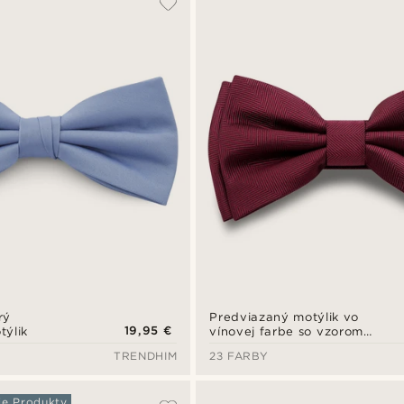
rý
Predviazaný motýlik vo
19,95 €
týlik
vínovej farbe so vzorom
rybej kosti
TRENDHIM
23 FARBY
ie Produkty