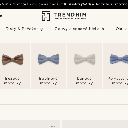
,95 €
-
Možnosť doručenia zadarmo nad
Kontaktujte nás
49,00 €
-
Pozrite si možno
le
Tašky & Peňaženky
Odevy a spodná bielizeň
Okulia
Béžové
Bavlnené
Ľanové
Polyester
motýliky
motýliky
motýliky
motýlik