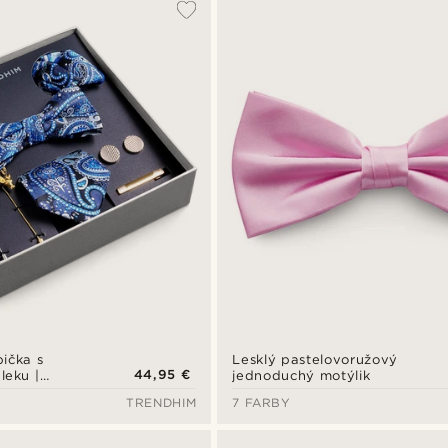
ička s
Lesklý pastelovoružový
44,95 €
leku |
jednoduchý motýlik
rom paislesy
TRENDHIM
7 FARBY
nom