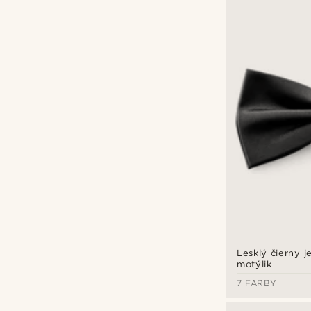
Lesklý čierny 
motýlik
7 FARBY