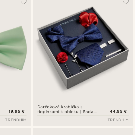
Darčeková krabička s
19,95 €
44,95 €
doplnkami k obleku | Sada
modrých, červených a
TRENDHIM
TRENDHIM
strieborných tónov