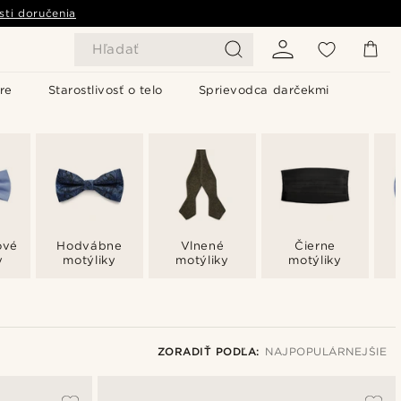
sti doručenia
Hľadať
re
Starostlivosť o telo
Sprievodca darčekmi
ové
Hodvábne
Vlnené
Čierne
y
motýliky
motýliky
motýliky
ZORADIŤ PODĽA:
NAJPOPULÁRNEJŠIE
Najpopulárnejšie