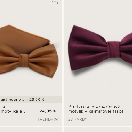
aná hodnota - 29,90 €
ého
Predviazaný grogrénový
24,95 €
motýlika a
motýlik v karmínovej farbe
saka
TRENDHIM
23 FARBY