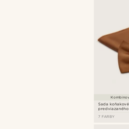
Kombinov
Sada koňakov
predviazaného 
vreckovky do 
7 FARBY