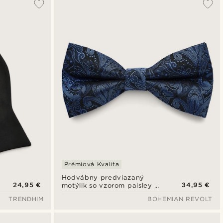
Prémiová Kvalita
Hodvábny predviazaný
24,95 €
34,95 €
motýlik so vzorom paisley v
námorníckej modrej a
TRENDHIM
BOHEMIAN REVOLT
bledomodrej farbe