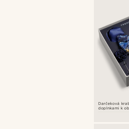
Tailor Toki
(114)
Trendhim
(421)
€
€
Darčeková krab
doplnkami k ob
Súprava vo vzo
a so zaltým tó