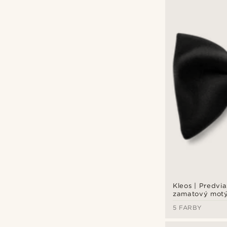
Kleos | Predvi
zamatový motýl
farbe
5 FARBY