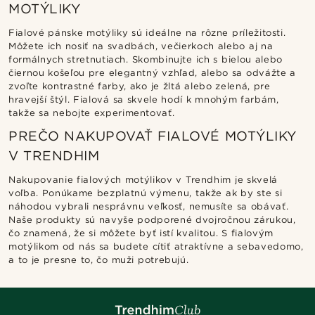
MOTÝLIKY
Fialové pánske motýliky sú ideálne na rôzne príležitosti.
Môžete ich nosiť na svadbách, večierkoch alebo aj na
formálnych stretnutiach. Skombinujte ich s bielou alebo
čiernou košeľou pre elegantný vzhľad, alebo sa odvážte a
zvoľte kontrastné farby, ako je žltá alebo zelená, pre
hravejší štýl. Fialová sa skvele hodí k mnohým farbám,
takže sa nebojte experimentovať.
PREČO NAKUPOVAŤ FIALOVÉ MOTÝLIKY
V TRENDHIM
Nakupovanie fialových motýlikov v Trendhim je skvelá
voľba. Ponúkame bezplatnú výmenu, takže ak by ste si
náhodou vybrali nesprávnu veľkosť, nemusíte sa obávať.
Naše produkty sú navyše podporené dvojročnou zárukou,
čo znamená, že si môžete byť istí kvalitou. S fialovým
motýlikom od nás sa budete cítiť atraktívne a sebavedomo,
a to je presne to, čo muži potrebujú.