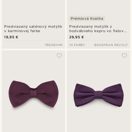
Prémiová Kvalita
Predviazaný saténový motýlik
Predviazaný motýlik z
v karmínovej farbe
hodvábneho kepru vo fialovej
farbe
19,95 €
29,95 €
TRENDHIM
10 FARBY
BOHEMIAN REVOLT