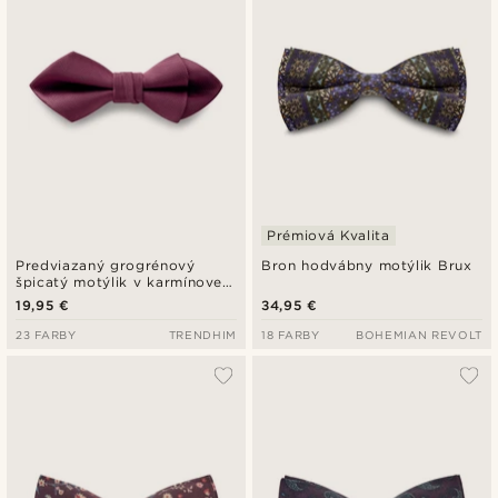
Prémiová Kvalita
Predviazaný grogrénový
Bron hodvábny motýlik Brux
špicatý motýlik v karmínovej
farbe
19,95 €
34,95 €
23 FARBY
TRENDHIM
18 FARBY
BOHEMIAN REVOLT