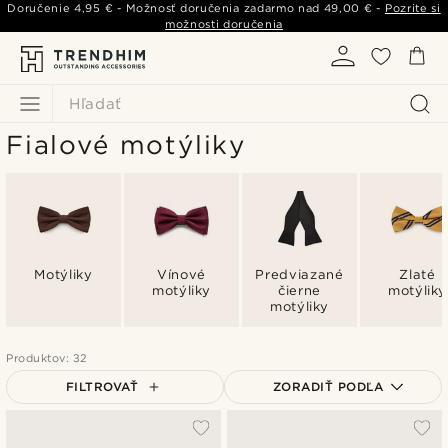
Doručenie
4,95 €
- Možnosť doručenia zadarmo nad
49,00 €
-
Pozrite si
možnosti doručenia
Hľadať
Fialové motýliky
Motýliky
Vínové
Predviazané
Zlaté
motýliky
čierne
motýliky
motýliky
Produktov: 32
FILTROVAŤ
ZORADIŤ PODĽA
Najpopulárnejšie