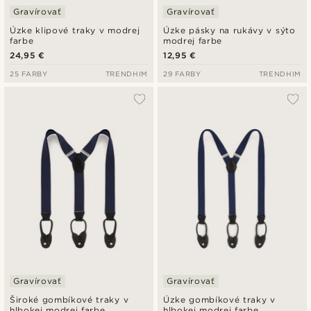
Gravírovať
Gravírovať
Úzke klipové traky v modrej
Úzke pásky na rukávy v sýto
farbe
modrej farbe
24,95 €
12,95 €
25 FARBY
TRENDHIM
29 FARBY
TRENDHIM
Gravírovať
Gravírovať
Široké gombíkové traky v
Úzke gombíkové traky v
hlbokej modrej farbe
hlbokej modrej farbe