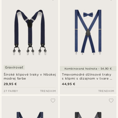
Gravírovať
Kombinovaná hodnota - 54,90 €
Široké klipové traky v hlbokej
Tmavomodré džínsové traky
modrej farbe
s klipmi s dizajnom v tvare X
a predviazaný motýlik
29,95 €
44,95 €
27 FARBY
TRENDHIM
TRENDHIM