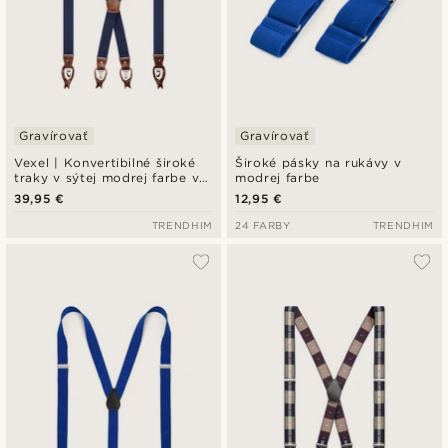
Gravírovať
Gravírovať
Vexel | Konvertibilné široké
Široké pásky na rukávy v
traky v sýtej modrej farbe v
modrej farbe
dizajne X
39,95 €
12,95 €
TRENDHIM
24 FARBY
TRENDHIM