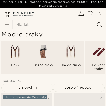
Doručenie
4,95 €
- Možnosť doručenia zadarmo nad
49,00 €
-
Pozrite si
možnosti doručenia
Hľadať
Modré traky
Traky
Čierne traky
Hnedé traky
Červené
traky
Produktov: 26
FILTROVAŤ
ZORADIŤ PODĽA
Najpopulárnejšie
Najpredávanejšie Produkty
Najnovšie