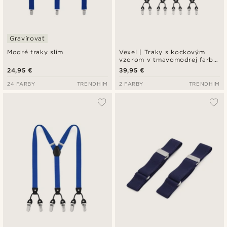
Gravírovať
Modré traky slim
Vexel | Traky s kockovým
vzorom v tmavomodrej farbe
v dizajne X
24,95 €
39,95 €
24 FARBY
TRENDHIM
2 FARBY
TRENDHIM