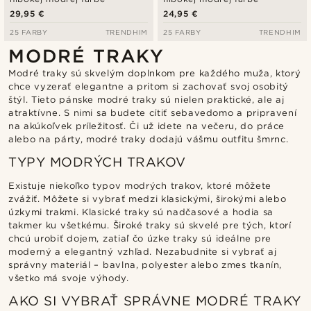
29,95 €
24,95 €
25 FARBY
TRENDHIM
25 FARBY
TRENDHIM
MODRÉ TRAKY
Modré traky sú skvelým doplnkom pre každého muža, ktorý
chce vyzerať elegantne a pritom si zachovať svoj osobitý
štýl. Tieto pánske modré traky sú nielen praktické, ale aj
atraktívne. S nimi sa budete cítiť sebavedomo a pripravení
na akúkoľvek príležitosť. Či už idete na večeru, do práce
alebo na párty, modré traky dodajú vášmu outfitu šmrnc.
TYPY MODRÝCH TRAKOV
Existuje niekoľko typov modrých trakov, ktoré môžete
zvážiť. Môžete si vybrať medzi klasickými, širokými alebo
úzkymi trakmi. Klasické traky sú nadčasové a hodia sa
takmer ku všetkému. Široké traky sú skvelé pre tých, ktorí
chcú urobiť dojem, zatiaľ čo úzke traky sú ideálne pre
moderný a elegantný vzhľad. Nezabudnite si vybrať aj
správny materiál – bavlna, polyester alebo zmes tkanín,
všetko má svoje výhody.
AKO SI VYBRAŤ SPRÁVNE MODRÉ TRAKY