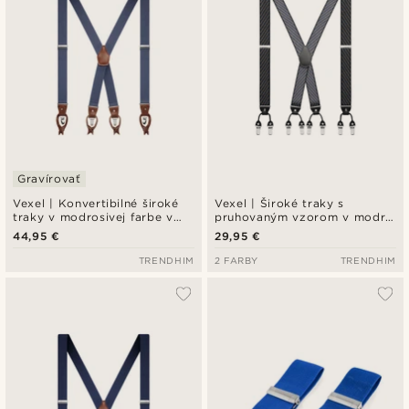
Gravírovať
Vexel | Konvertibilné široké
Vexel | Široké traky s
traky v modrosivej farbe v
pruhovaným vzorom v modrej
dizajne X
a hnedej farbe v dizajne X
44,95 €
29,95 €
TRENDHIM
2 FARBY
TRENDHIM