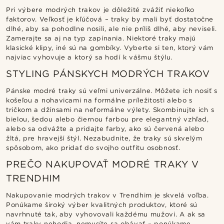
Pri výbere modrých trakov je dôležité zvážiť niekoľko
faktorov. Veľkosť je kľúčová – traky by mali byť dostatočne
dlhé, aby sa pohodlne nosili, ale nie príliš dlhé, aby neviseli.
Zamerajte sa aj na typ zapínania. Niektoré traky majú
klasické klipy, iné sú na gombíky. Vyberte si ten, ktorý vám
najviac vyhovuje a ktorý sa hodí k vášmu štýlu.
STYLING PÁNSKYCH MODRÝCH TRAKOV
Pánske modré traky sú veľmi univerzálne. Môžete ich nosiť s
košeľou a nohavicami na formálne príležitosti alebo s
tričkom a džínsami na neformálne výlety. Skombinujte ich s
bielou, šedou alebo čiernou farbou pre elegantný vzhľad,
alebo sa odvážte a pridajte farby, ako sú červená alebo
žltá, pre hravejší štýl. Nezabudnite, že traky sú skvelým
spôsobom, ako pridať do svojho outfitu osobnosť.
PREČO NAKUPOVAŤ MODRÉ TRAKY V
TRENDHIM
Nakupovanie modrých trakov v Trendhim je skvelá voľba.
Ponúkame široký výber kvalitných produktov, ktoré sú
navrhnuté tak, aby vyhovovali každému mužovi. A ak sa
vám traky nehodia, nemusíte sa obávať – ponúkame