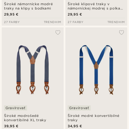
Široké námornícke modré
Široké klipové traky v
traky na klipy s bodkami
námorníckej modrej s polka
bodkami
29,95 €
29,95 €
27 FARBY
TRENDHIM
27 FARBY
TRENDHIM
Gravírovať
Gravírovať
Široké modrošedé
Široké modré konvertibilné
konvertibilné XL traky
traky
39,95 €
34,95 €