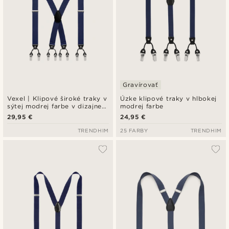
Gravírovať
Vexel | Klipové široké traky v
Úzke klipové traky v hlbokej
sýtej modrej farbe v dizajne
modrej farbe
X
29,95 €
24,95 €
TRENDHIM
25 FARBY
TRENDHIM