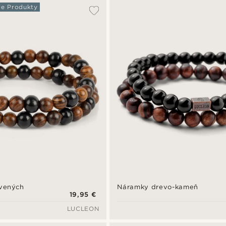
ie Produkty
vených
Náramky drevo-kameň
19,95 €
LUCLEON