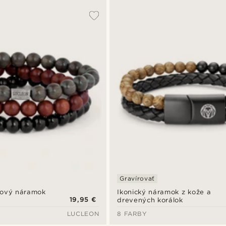
Gravírovať
kový náramok
Ikonický náramok z kože a
19,95 €
drevených korálok
LUCLEON
8 FARBY