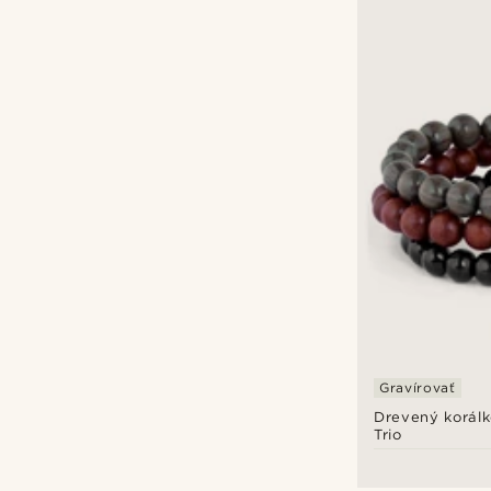
Gravírovať
Drevený korál
Trio