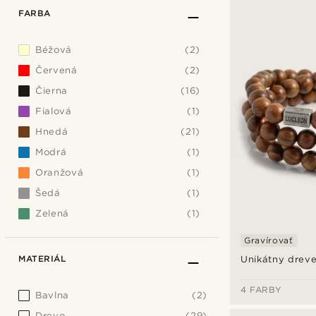
FARBA
Béžová
(2)
Červená
(2)
Čierna
(16)
Fialová
(1)
Hnedá
(21)
Modrá
(1)
Oranžová
(1)
Šedá
(1)
Zelená
(1)
Gravírovať
MATERIÁL
Unikátny drev
4 FARBY
Bavlna
(2)
Drevo
(29)