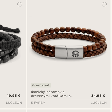
Najpopulárnejšie
Najnovšie
Najlacnejšie
Najdrahšie
Gravírovať
Ikonický náramok s
19,95 €
34,95 €
drevenými korálkami a
vintage kožou
LUCLEON
5 FARBY
LUCLEON