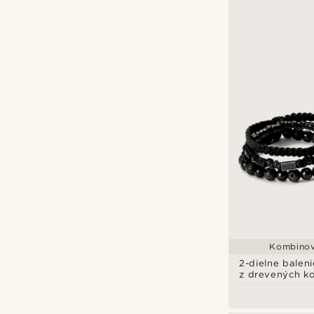
Kombinov
2-dielne balen
z drevených ko
Čierny set ná