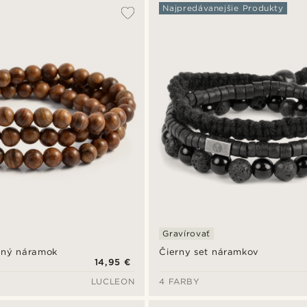
Najpredávanejšie Produkty
Gravírovať
ený náramok
Čierny set náramkov
14,95 €
LUCLEON
4 FARBY