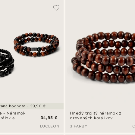
aná hodnota - 39,90 €
ie - Náramok
Hnedý trojitý náramok z
34,95 €
rálok a
drevených korálikov
ramkov
LUCLEON
3 FARBY