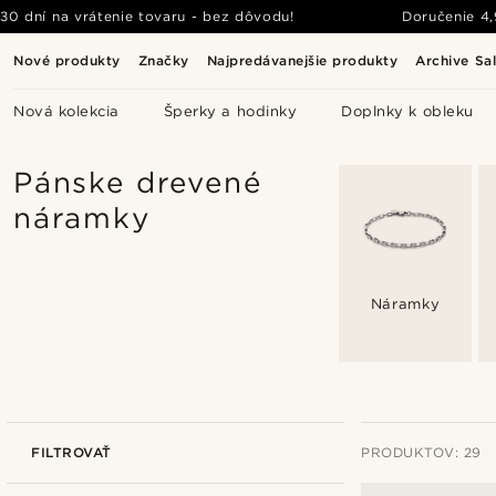
30 dní na vrátenie tovaru - bez dôvodu!
Doručenie
4
Nové produkty
Značky
Najpredávanejšie produkty
Archive Sa
Nová kolekcia
Šperky a hodinky
Doplnky k obleku
Pánske drevené
náramky
Náramky
FILTROVAŤ
PRODUKTOV: 29