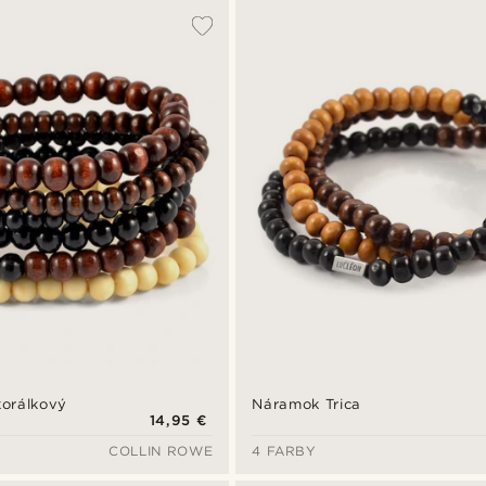
orálkový
Náramok Trica
14,95 €
COLLIN ROWE
4 FARBY