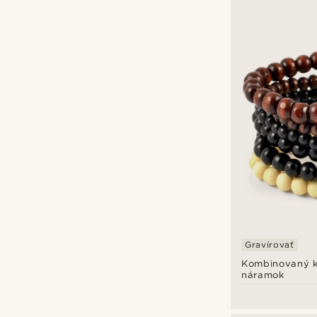
Collin Rowe
(4)
Lucleon
(19)
Trendhim
(1)
Waykins
(5)
€
€
Typy personalizácie
Gravírovateľné
(18)
Gravírovať
Kombinovaný k
náramok