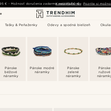
,95 €
-
Možnosť doručenia zadarmo nad
Kontaktujte nás
49,00 €
-
Pozrite si možno
le
Tašky & Peňaženky
Odevy a spodná bielizeň
Okulia
Pánske
Pánske modré
Pánske
Pánske
béžové
náramky
zelené
ružové
náramky
náramky
náramk