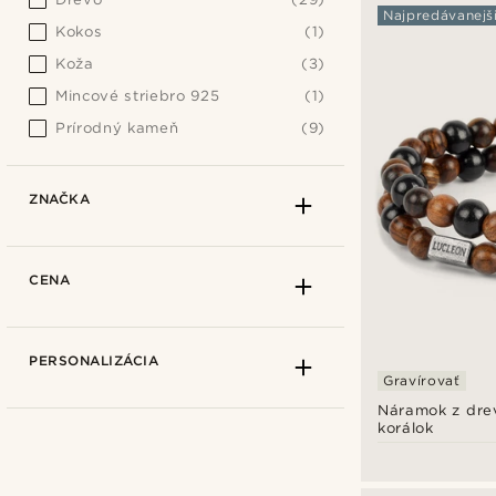
Najpredávanejš
Kokos
(1)
Koža
(3)
Mincové striebro 925
(1)
Prírodný kameň
(9)
ZNAČKA
CENA
PERSONALIZÁCIA
Gravírovať
Náramok z dre
korálok