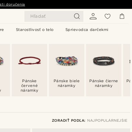
sti doručenia
Hľadať
re
Starostlivosť o telo
Sprievodca darčekmi
Pánske
Pánske biele
Pánske čierne
Pá
červené
náramky
náramky
y
náramky
ZORADIŤ PODĽA:
NAJPOPULÁRNEJŠIE