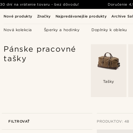
30 dní na vrátenie tovaru - bez dôvodu!
Doručenie
4
Nové produkty
Značky
Najpredávanejšie produkty
Archive Sa
Nová kolekcia
Šperky a hodinky
Doplnky k obleku
Pánske pracovné
tašky
Tašky
FILTROVAŤ
PRODUKTOV: 48