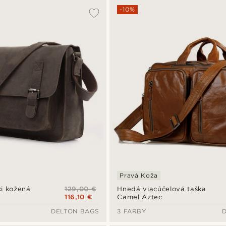
-10%
Pravá Koža
129,00 €
i kožená
Hnedá viacúčelová taška
116,10 €
Camel Aztec
DELTON BAGS
3 FARBY