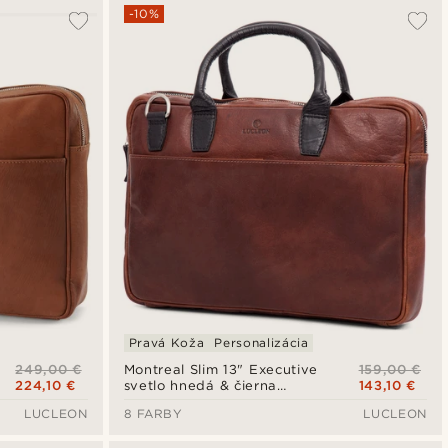
-10%
Pravá Koža
Personalizácia
249,00 €
159,00 €
Montreal Slim 13" Executive
224,10 €
143,10 €
svetlo hnedá & čierna
kožená taška
LUCLEON
8 FARBY
LUCLEON