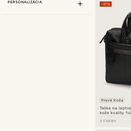
PERSONALIZÁCIA
-10%
Delton Bags
(18)
Lucleon
(30)
Pravá Koža
€
€
Typy personalizácie
Taška na laptop
kože kvality ful
Raziteľné
(29)
3 FARBY