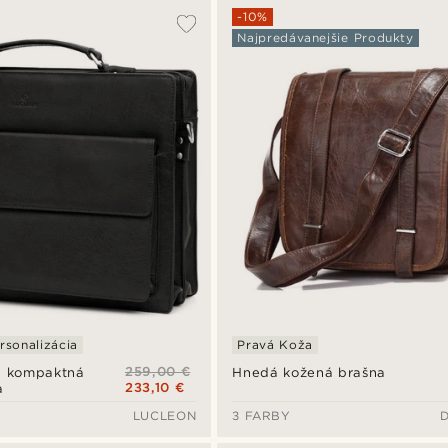
-10%
Najpredávanejšie Produkty
rsonalizácia
Pravá Koža
259,00 €
na kompaktná
Hnedá kožená brašna
233,10 €
a
LUCLEON
3 FARBY