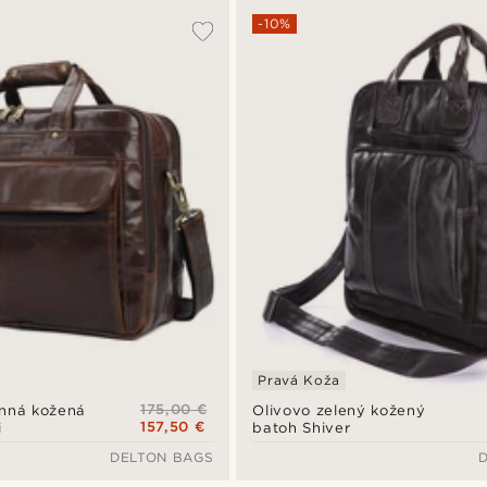
-10%
Pravá Koža
175,00 €
anná kožená
Olivovo zelený kožený
157,50 €
i
batoh Shiver
DELTON BAGS