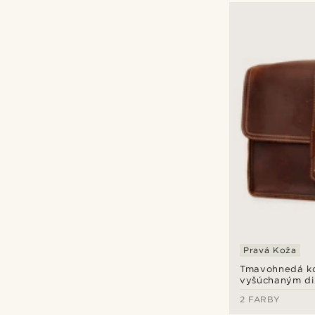
Pravá Koža
Tmavohnedá ko
vyšúchaným di
2 FARBY