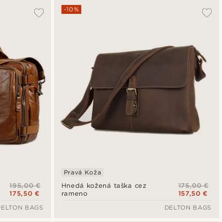
-10%
Pravá Koža
195,00 €
175,00 €
Hnedá kožená taška cez
175,50 €
157,50 €
rameno
DELTON BAGS
DELTON BAGS