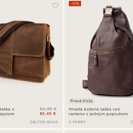
-10%
Pravá Koža
94,95 €
taška s
Hnedá kožená taška cez
85,45 €
zajnom
rameno s jedným popruhom
DELTON BAGS
3 FARBY