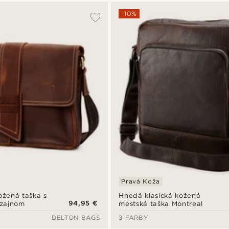
-10%
Pravá Koža
Hnedá klasická kožená
žená taška s
94,95 €
mestská taška Montreal
zajnom
DELTON BAGS
3 FARBY