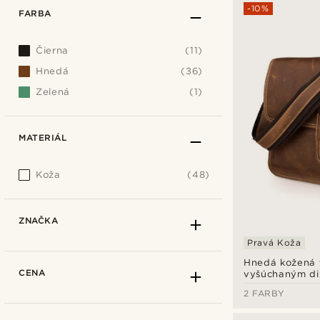
-10%
FARBA
Čierna
(11)
Hnedá
(36)
Zelená
(1)
MATERIÁL
Koža
(48)
ZNAČKA
Pravá Koža
Hnedá kožená 
CENA
vyšúchaným di
2 FARBY