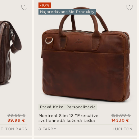
-10%
Najpredávanejšie Produkty
Pravá Koža
Personalizácia
99,99 €
159,00 €
Montreal Slim 13 "Executive
89,99 €
143,10 €
svetlohnedá kožená taška
DELTON BAGS
8 FARBY
LUCLEON