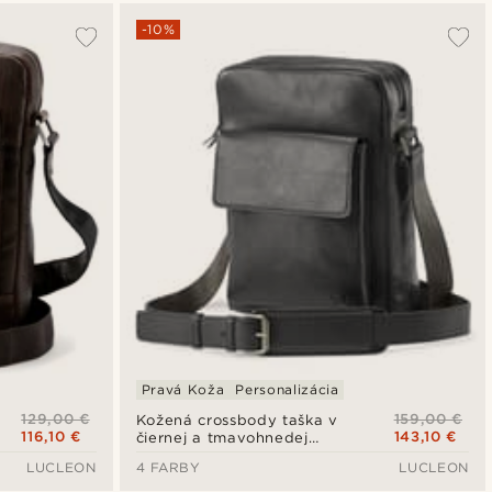
-10%
Pravá Koža
Personalizácia
129,00 €
159,00 €
Kožená crossbody taška v
116,10 €
143,10 €
čiernej a tmavohnedej
farbe Laurie
LUCLEON
4 FARBY
LUCLEON