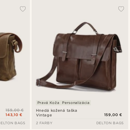
Pravá Koža
Personalizácia
159,00 €
Hnedá kožená taška
143,10 €
159,00 €
Vintage
DELTON BAGS
2 FARBY
DELTON BAGS