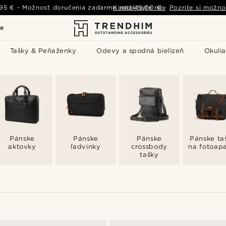
,95 €
-
Možnosť doručenia zadarmo nad
Kontaktujte nás
49,00 €
-
Pozrite si možno
le
Tašky & Peňaženky
Odevy a spodná bielizeň
Okulia
Pánske
Pánske
Pánske
Pánske ta
aktovky
ľadvinky
crossbody
na fotoap
tašky