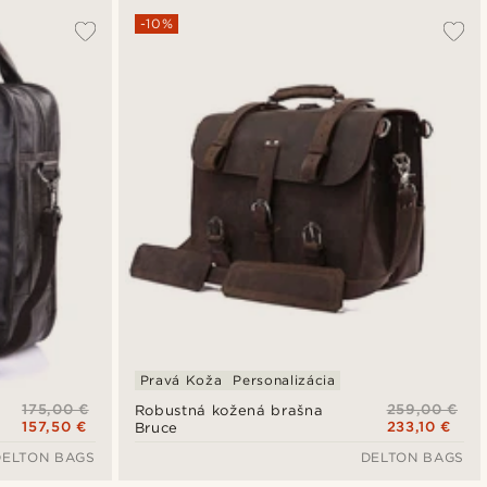
-10%
Pravá Koža
Personalizácia
175,00 €
259,00 €
Robustná kožená brašna
157,50 €
233,10 €
Bruce
DELTON BAGS
DELTON BAGS