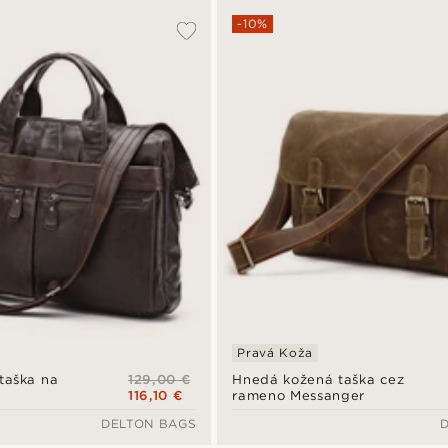
-10%
Pravá Koža
129,00 €
taška na
Hnedá kožená taška cez
116,10 €
rameno Messanger
DELTON BAGS