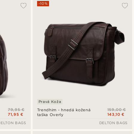
Najpopulárnejšie
-10%
Najnovšie
Najlacnejšie
Najdrahšie
Pravá Koža
79,95 €
159,00 €
Trendhim - hnedá kožená
71,95 €
143,10 €
taška Overly
DELTON BAGS
DELTON BAGS