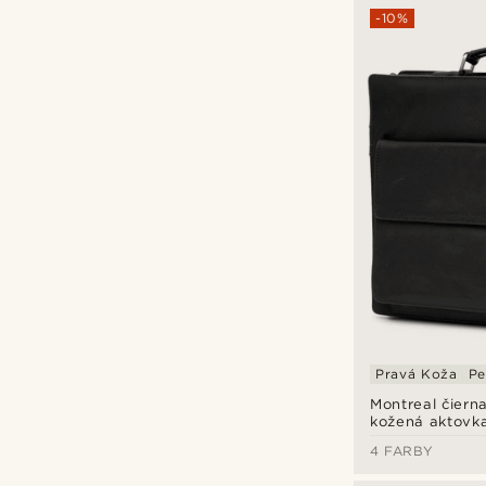
-10%
Pravá Koža
Pe
Montreal čier
kožená aktovk
4 FARBY