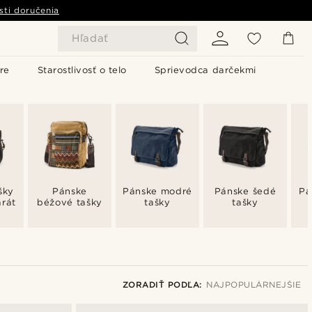
sti doručenia
Hľadať
re
Starostlivosť o telo
Sprievodca darčekmi
šky
Pánske
Pánske modré
Pánske šedé
Pá
arát
béžové tašky
tašky
tašky
ZORADIŤ PODĽA:
NAJPOPULÁRNEJŠIE