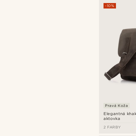
-10%
Pravá Koža
Elegantná khak
aktovka
2 FARBY