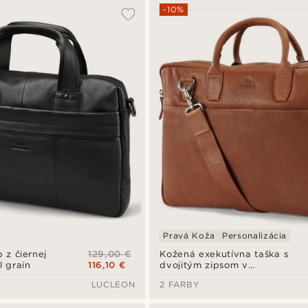
-10%
Pravá Koža
Personalizácia
129,00 €
 z čiernej
Kožená exekutívna taška s
116,10 €
l grain
dvojitým zipsom v
bledohnedej farbe
LUCLEON
2 FARBY
Cambodia