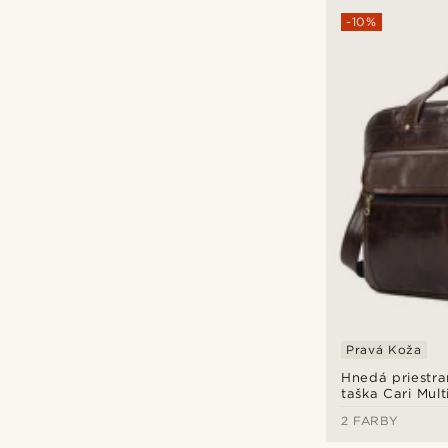
-10%
Pravá Koža
Hnedá priestr
taška Cari Mult
2 FARBY