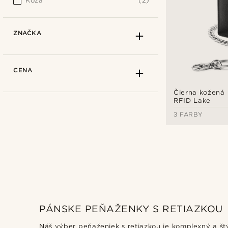
Koža
(2)
ZNAČKA
CENA
Čierna kožená
RFID Lake
3 FARBY
PÁNSKE PEŇAŽENKY S RETIAZKOU
Lucleon
(2)
Náš výber peňaženiek s retiazkou je komplexný a štýl