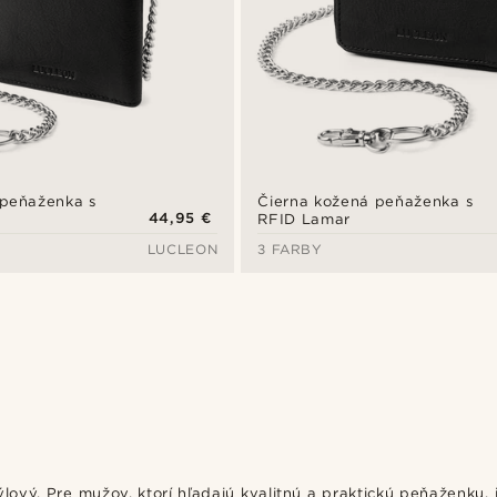
 peňaženka s
Čierna kožená peňaženka s
44,95 €
RFID Lamar
LUCLEON
3 FARBY
ový. Pre mužov, ktorí hľadajú kvalitnú a praktickú peňaženku, j