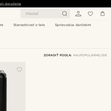
sti doručenia
Hľadať
re
Starostlivosť o telo
Sprievodca darčekmi
ZORADIŤ PODĽA:
NAJPOPULÁRNEJŠIE
Najpopulárnejšie
Najnovšie
Najlacnejšie
Najdrahšie