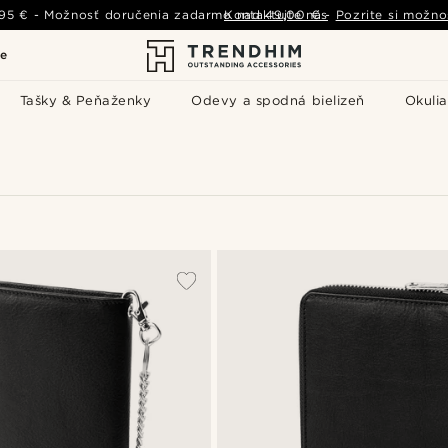
,95 €
-
Možnosť doručenia zadarmo nad
Kontaktujte nás
49,00 €
-
Pozrite si možno
le
Tašky & Peňaženky
Odevy a spodná bielizeň
Okulia