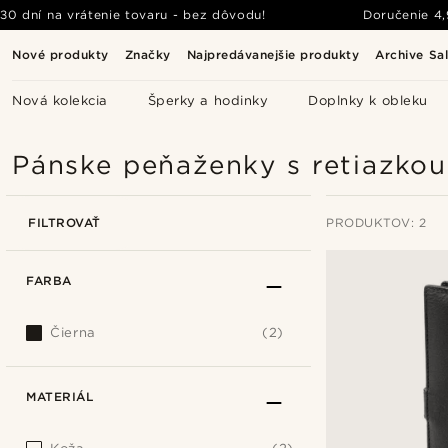
30 dní na vrátenie tovaru - bez dôvodu!
Doručenie
4
Nové produkty
Značky
Najpredávanejšie produkty
Archive Sa
Nová kolekcia
Šperky a hodinky
Doplnky k obleku
Pánske peňaženky s retiazkou
FILTROVAŤ
PRODUKTOV: 2
FARBA
Čierna
(2)
MATERIÁL