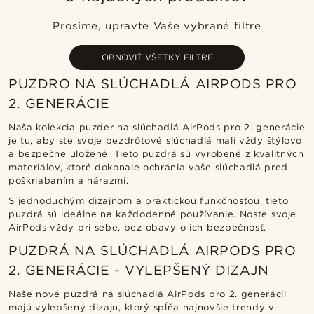
Najnovšie
Prosíme, upravte Vaše vybrané filtre
Najlacnejšie
Najdrahšie
OBNOVIŤ VŠETKY FILTRE
PUZDRO NA SLÚCHADLÁ AIRPODS PRO
2. GENERÁCIE
Naša kolekcia puzder na slúchadlá AirPods pro 2. generácie
je tu, aby ste svoje bezdrôtové slúchadlá mali vždy štýlovo
a bezpečne uložené. Tieto puzdrá sú vyrobené z kvalitných
materiálov, ktoré dokonale ochránia vaše slúchadlá pred
poškriabaním a nárazmi.
S jednoduchým dizajnom a praktickou funkčnosťou, tieto
puzdrá sú ideálne na každodenné používanie. Noste svoje
AirPods vždy pri sebe, bez obavy o ich bezpečnosť.
PUZDRÁ NA SLÚCHADLÁ AIRPODS PRO
2. GENERÁCIE - VYLEPŠENÝ DIZAJN
Naše nové puzdrá na slúchadlá AirPods pro 2. generácii
majú vylepšený dizajn, ktorý spĺňa najnovšie trendy v