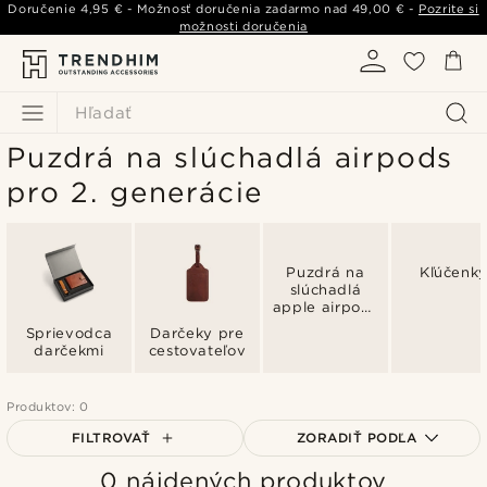
Doručenie
4,95 €
- Možnosť doručenia zadarmo nad
49,00 €
-
Pozrite si
možnosti doručenia
Hľadať
Puzdrá na slúchadlá airpods
pro 2. generácie
Puzdrá na
Kľúčenk
slúchadlá
apple airpods
3. generácie
Sprievodca
Darčeky pre
darčekmi
cestovateľov
Produktov: 0
FILTROVAŤ
ZORADIŤ PODĽA
0 nájdených produktov
Najpopulárnejšie