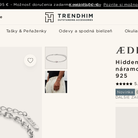
,95 €
-
Možnosť doručenia zadarmo nad
Kontaktujte nás
49,00 €
-
Pozrite si možno
le
Tašky & Peňaženky
Odevy a spodná bielizeň
Okulia
Hidden
náramo
925
5
Novinka
ĎALŠIE Z