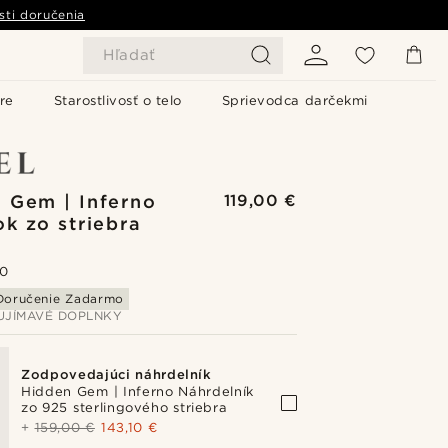
sti doručenia
Hľadať
re
Starostlivosť o telo
Sprievodca darčekmi
 Gem | Inferno
119,00 €
k zo striebra
.0
Doručenie Zadarmo
AUJÍMAVÉ DOPLNKY
Zodpovedajúci náhrdelník
Hidden Gem | Inferno Náhrdelník
zo 925 sterlingového striebra
+
159,00 €
143,10 €