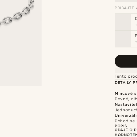
PRIDAJTE 
Tento pro
DETAILY 
Mincové s
Pevné, dlh
Nastavite
Jednoduch
Univerzál
Pohodlne 
POPIS
ÚDAJE O 
HODNOTEN