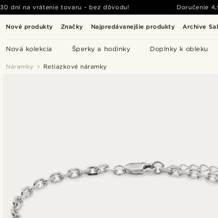
30 dní na vrátenie tovaru - bez dôvodu!
Doručenie
4
Nové produkty
Značky
Najpredávanejšie produkty
Archive Sa
Nová kolekcia
Šperky a hodinky
Doplnky k obleku
Náramky
Retiazkové náramky