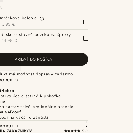
AJ
Darčekové balenie
+
3,95 €
Pánske cestovné puzdro na šperky
+
14,95 €
PRIDAŤ DO KOŠÍKA
dukt má možnosť dopravy zadarmo
PRODUKTU
triebro
otrvajúce a šetrné k pokožke.
ľné
o nastaviteľné pre ideálne nosenie
na veľkosť
sedí na väčšine zápästí
PRODUKTE
IA ZÁKAZNÍKOV
5.0