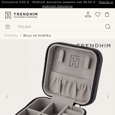
Doručenie
4,95 €
- Možnosť doručenia zadarmo nad
49,00 €
-
Pozrite si
možnosti doručenia
Hľadať
Hodinky
Boxy na hodinky