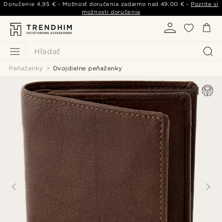
Doručenie
4,95 €
- Možnosť doručenia zadarmo nad
49,00 €
-
Pozrite si
možnosti doručenia
Hľadať
Peňaženky
Dvojdielne peňaženky