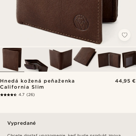
Hnedá kožená peňaženka
44,95 €
California Slim
4.7
(26)
Vypredané
Chcete dostať upozornenie, keď bude produkt znova