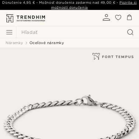
Doručenie
4,95 €
- Možnosť doručenia zadarmo nad
49,00 €
-
Pozrite si
možnosti doručenia
Hľadať
Náramky
Oceľové náramky