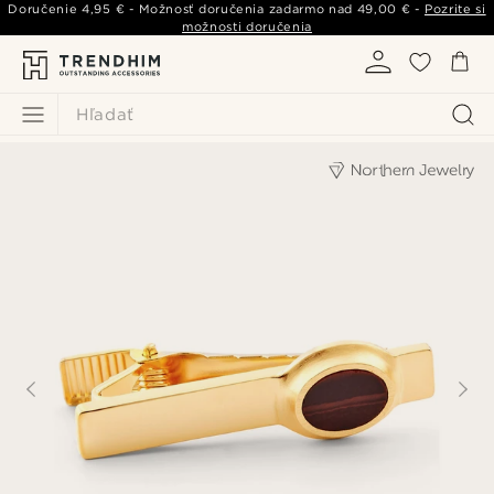
Doručenie
4,95 €
- Možnosť doručenia zadarmo nad
49,00 €
-
Pozrite si
možnosti doručenia
Hľadať