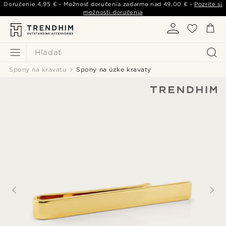
Doručenie
4,95 €
- Možnosť doručenia zadarmo nad
49,00 €
-
Pozrite si
možnosti doručenia
Hľadať
Spony na kravatu
Spony na úzke kravaty