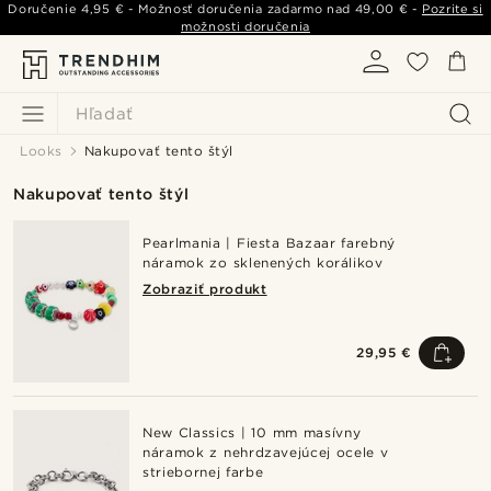
Doručenie
4,95 €
- Možnosť doručenia zadarmo nad
49,00 €
-
Pozrite si
možnosti doručenia
Hľadať
Looks
Nakupovať tento štýl
Nakupovať tento štýl
Pearlmania | Fiesta Bazaar farebný
náramok zo sklenených korálikov
Zobraziť produkt
29,95 €
New Classics | 10 mm masívny
náramok z nehrdzavejúcej ocele v
striebornej farbe