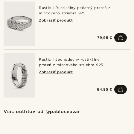
Rustic | Rustikálny pečatný prsteň z
mincového striebra 925
Zobraziť produkt
79,95 €
Rustic | Jednoduchý rustikálny
prsteň z mincového striebra 925
Zobraziť produkt
64,95 €
Nakupovať tento štýl
Nakupov
Viac outfitov od
@pabloceazar
@pabloceazar
@pabloceazar
Nakupovať tento štýl
Nakupovať tento štýl
Nakupovať tento štýl
Nakupovať tento štýl