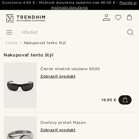
Doručenie
4,95 €
- Možnosť doručenia zadarmo nad
49,00 €
-
Pozrite si
možnosti doručenia
Hľadať
Looks
Nakupovať tento štýl
Nakupovať tento štýl
Čierne slnečné okuliare 9030
Zobraziť produkt
19,95 €
Oceľový prsteň Mason
Zobraziť produkt