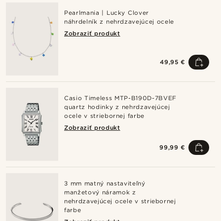
Pearlmania | Lucky Clover
náhrdelník z nehrdzavejúcej ocele
Zobraziť produkt
49,95 €
Casio Timeless MTP-B190D-7BVEF
quartz hodinky z nehrdzavejúcej
ocele v striebornej farbe
Zobraziť produkt
99,99 €
3 mm matný nastaviteľný
manžetový náramok z
nehrdzavejúcej ocele v striebornej
farbe